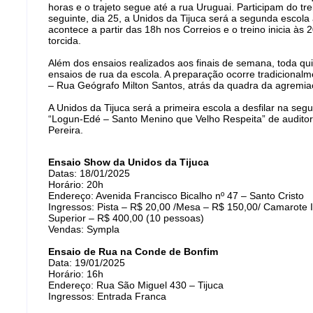
horas e o trajeto segue até a rua Uruguai. Participam do t
seguinte, dia 25, a Unidos da Tijuca será a segunda escol
acontece a partir das 18h nos Correios e o treino inicia à
torcida.
Além dos ensaios realizados aos finais de semana, toda qui
ensaios de rua da escola. A preparação ocorre tradicional
– Rua Geógrafo Milton Santos, atrás da quadra da agremiaç
A Unidos da Tijuca será a primeira escola a desfilar na se
“Logun-Edé – Santo Menino que Velho Respeita” de audito
Pereira.
Ensaio Show da Unidos da Tijuca
Datas: 18/01/2025
Horário: 20h
Endereço: Avenida Francisco Bicalho nº 47 – Santo Cristo
Ingressos: Pista – R$ 20,00 /Mesa – R$ 150,00/ Camarote 
Superior – R$ 400,00 (10 pessoas)
Vendas: Sympla
Ensaio de Rua na Conde de Bonfim
Data: 19/01/2025
Horário: 16h
Endereço: Rua São Miguel 430 – Tijuca
Ingressos: Entrada Franca