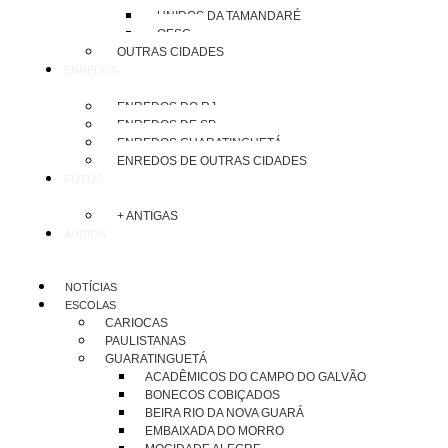
UNIDOS DA TAMANDARÉ
OESG
OUTRAS CIDADES
ENREDOS
ENREDOS DO RJ
ENREDOS DE SP
ENREDOS GUARATINGUETÁ
ENREDOS DE OUTRAS CIDADES
FOTOS
+ ANTIGAS
ÁUDIOS
NOTÍCIAS
ESCOLAS
CARIOCAS
PAULISTANAS
GUARATINGUETÁ
ACADÊMICOS DO CAMPO DO GALVÃO
BONECOS COBIÇADOS
BEIRA RIO DA NOVA GUARÁ
EMBAIXADA DO MORRO