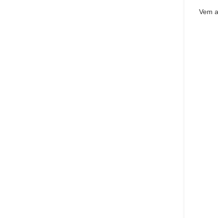
Vem 
pre
Set