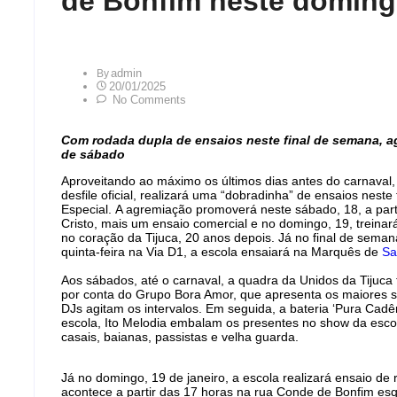
de Bonfim neste doming
Admin
By
20/01/2025
No Comments
Com rodada dupla de ensaios neste final de semana, a
de sábado
Aproveitando ao máximo os últimos dias antes do carnaval,
desfile oficial, realizará uma “dobradinha” de ensaios nes
Especial. A agremiação promoverá neste sábado, 18, a part
Cristo, mais um ensaio comercial e no domingo, 19, treinará
no coração da Tijuca, 20 anos depois. Já no final de seman
quinta-feira na Via D1, a escola ensaiará na Marquês de
Sa
Aos sábados, até o carnaval, a quadra da Unidos da Tijuca 
por conta do Grupo Bora Amor, que apresenta os maiores
DJs agitam os intervalos. Em seguida, a bateria ‘Pura Cadên
escola, Ito Melodia embalam os presentes no show da esc
casais, baianas, passistas e velha guarda.
Já no domingo, 19 de janeiro, a escola realizará ensaio d
acontece a partir das 17 horas na rua Conde de Bonfim esq