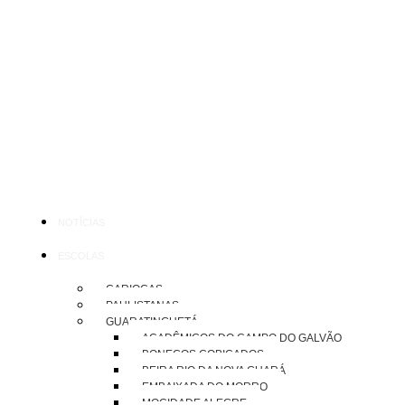
NOTÍCIAS
ESCOLAS
CARIOCAS
PAULISTANAS
GUARATINGUETÁ
ACADÊMICOS DO CAMPO DO GALVÃO
BONECOS COBIÇADOS
BEIRA RIO DA NOVA GUARÁ
EMBAIXADA DO MORRO
MOCIDADE ALEGRE