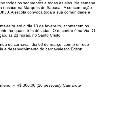
reino todos os segmentos e todas as alas. Na semana
a a ensaiar na Marquês de Sapucaí. A concentração
s 20h30. A escola convoca toda a sua comunidade e
nta-feira até o dia 13 de fevereiro, acontecem os
mente há quase três décadas. O encontro é na Via D1
ão, às 21 horas, no Santo Cristo.
gunda de carnaval, dia 03 de março, com o enredo
ria e desenvolvimento do carnavalesco Edson
Inferior – R$ 300,00 (10 pessoas)/ Camarote