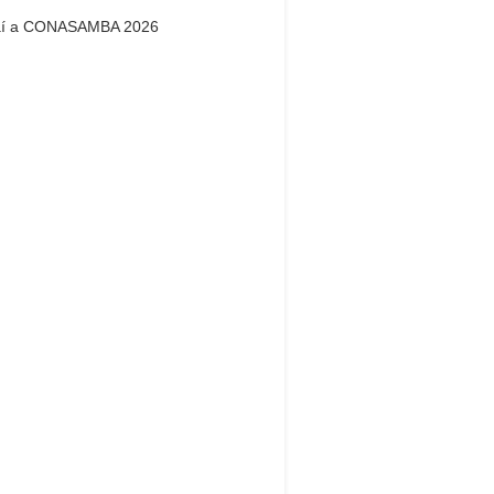
aí a CONASAMBA 2026
Dream Life in
Paris
Questions explained agreeable
ferred strangers too him her son.
 put shyness offices his females
him distant.
Explore More