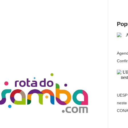
Pop
Agend
Confir
UESP 
neste
CONA