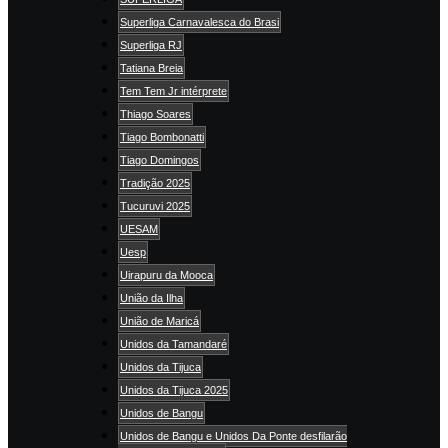
Superliga Carnavalesca do Brasi
Superliga RJ
Tatiana Breia
Tem Tem Jr intérprete
Thiago Soares
Tiago Bombonatti
Tiago Domingos
Tradição 2025
Tucuruvi 2025
UESAM
Uesp
Uirapuru da Mooca
União da Ilha
União de Maricá
Unidos da Tamandaré
Unidos da Tijuca
Unidos da Tijuca 2025
Unidos de Bangu
Unidos de Bangu e Unidos Da Ponte desfilarão