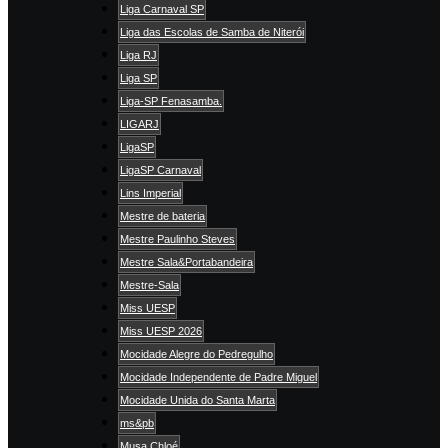
Liga Carnaval SP
Liga das Escolas de Samba de Niterói
Liga RJ
Liga SP
Liga-SP Fenasamba.
LIGARJ
LigaSP
LigaSP Carnaval
Lins Imperial
Mestre de bateria
Mestre Paulinho Steves
Mestre Sala&Portabandeira
Mestre-Sala
Miss UESP
Miss UESP 2026
Mocidade Alegre do Pedregulho
Mocidade Independente de Padre Miguel
Mocidade Unida do Santa Marta
ms&pb
Musa Chloé