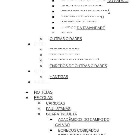
ACADÊMICOS DO CAMPO DO GALVÃO
BONECOS COBIÇADOS
BEIRA RIO DA NOVA GUARÁ
EMBAIXADA DO MORRO
MOCIDADE ALEGRE
UNIDOS DA TAMANDARÉ
OESG
OUTRAS CIDADES
ENREDOS
ENREDOS DO RJ
ENREDOS DE SP
ENREDOS GUARATINGUETÁ
ENREDOS DE OUTRAS CIDADES
FOTOS
+ ANTIGAS
ÁUDIOS
NOTÍCIAS
ESCOLAS
CARIOCAS
PAULISTANAS
GUARATINGUETÁ
ACADÊMICOS DO CAMPO DO
GALVÃO
BONECOS COBIÇADOS