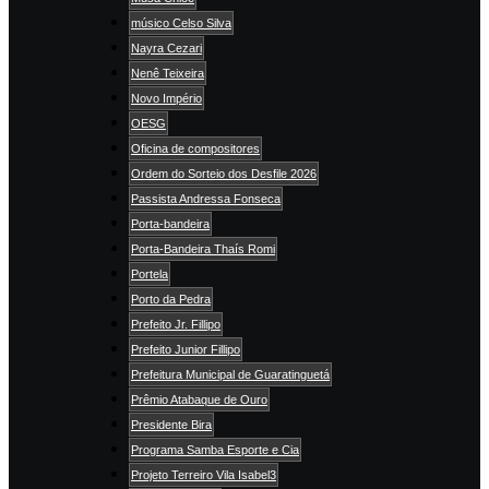
músico Celso Silva
Nayra Cezari
Nenê Teixeira
Novo Império
OESG
Oficina de compositores
Ordem do Sorteio dos Desfile 2026
Passista Andressa Fonseca
Porta-bandeira
Porta-Bandeira Thaís Romi
Portela
Porto da Pedra
Prefeito Jr. Fillipo
Prefeito Junior Fillipo
Prefeitura Municipal de Guaratinguetá
Prêmio Atabaque de Ouro
Presidente Bira
Programa Samba Esporte e Cia
Projeto Terreiro Vila Isabel3