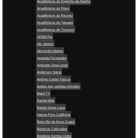
Acadêmicos do Engenho da Rainha
Acadêmicos do Peixe
Acadêmicos do Recreio
Acadêmicos do Tatuapé
Acadêmicos do Tucuruvi
AESM-Rio
Ale Jansen
Alexandre Magno
Amanda Fernandes
Amizade Zona Leste
Anderson Solcia
Antônio Carlos Faísca
áudios dos sambas-enredos
Band TV
Banda Mole
Banda Santa Luzia
bateria Pura Cadência
Beira Rio da Nova Guará
Bonecos Cobiçados
Botafogo Samba Clube