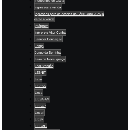
Indepentes de Olaria
ingressos a venda
Ingressos para os desfiles da Série Ouro 2025 já
estão à venda
Intérprete
intérprete Vitor Cunha
Jennifer Conceição
Jongo
Jongo da Serrinha
Leão de Nova Iguaçu
Leci Brandão
LESNIT
Lexa
LICESS
Liesa
LIESA-AM
LIESAP
Liesarj
LIESF
LIESMG