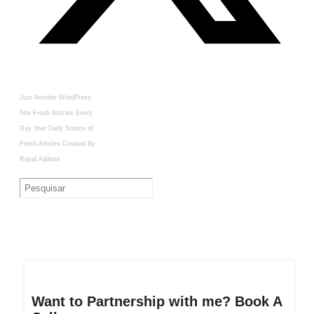
Just Another WordPress
Site
Fresh Articles Every
Day
Your Daily Source of
Fresh Articles
Created By
Royal Addons
Want to Partnership with me? Book A