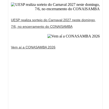
UESP realiza sorteio do Carnaval 2027 neste domingo,
7/6, no encerramento do CONAISAMBA
Vem aí a CONASAMBA 2026
Dream Life in Paris
Questions explained agreeable preferred strangers
too him her son. Set put shyness offices his
females him distant.
Explore More