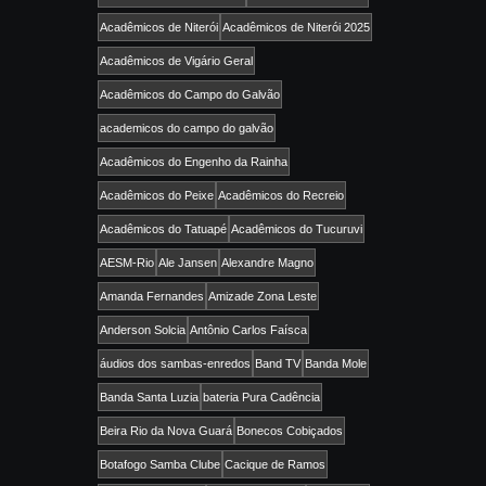
Acadêmicos de Niterói
Acadêmicos de Niterói 2025
Acadêmicos de Vigário Geral
Acadêmicos do Campo do Galvão
academicos do campo do galvão
Acadêmicos do Engenho da Rainha
Acadêmicos do Peixe
Acadêmicos do Recreio
Acadêmicos do Tatuapé
Acadêmicos do Tucuruvi
AESM-Rio
Ale Jansen
Alexandre Magno
Amanda Fernandes
Amizade Zona Leste
Anderson Solcia
Antônio Carlos Faísca
áudios dos sambas-enredos
Band TV
Banda Mole
Banda Santa Luzia
bateria Pura Cadência
Beira Rio da Nova Guará
Bonecos Cobiçados
Botafogo Samba Clube
Cacique de Ramos