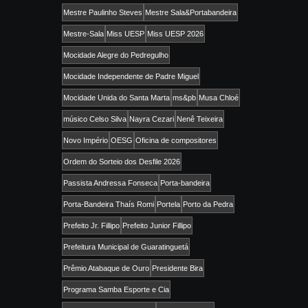
Mestre Paulinho Steves
Mestre Sala&Portabandeira
Mestre-Sala
Miss UESP
Miss UESP 2026
Mocidade Alegre do Pedregulho
Mocidade Independente de Padre Miguel
Mocidade Unida do Santa Marta
ms&pb
Musa Chloé
músico Celso Silva
Nayra Cezari
Nenê Teixeira
Novo Império
OESG
Oficina de compositores
Ordem do Sorteio dos Desfile 2026
Passista Andressa Fonseca
Porta-bandeira
Porta-Bandeira Thaís Romi
Portela
Porto da Pedra
Prefeito Jr. Fillipo
Prefeito Junior Fillipo
Prefeitura Municipal de Guaratinguetá
Prêmio Atabaque de Ouro
Presidente Bira
Programa Samba Esporte e Cia