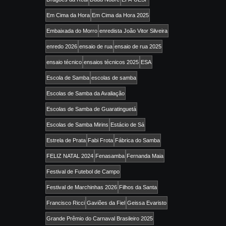
Em Cima da Hora
Em Cima da Hora 2025
Embaixada do Morro
enredista João Vitor Silveira
enredo 2026
ensaio de rua
ensaio de rua 2025
ensaio técnico
ensaios técnicos 2025
ESA
Escola de Samba
escolas de samba
Escolas de Samba da Avaliação
Escolas de Samba de Guaratinguetá
Escolas de Samba Mirins
Estácio de Sá
Estrela de Prata
Fabi Frota
Fábrica do Samba
FELIZ NATAL 2024
Fenasamba
Fernanda Maia
Festival de Futebol de Campo
Festival de Marchinhas 2026
Filhos da Santa
Francisco Ricci
Gaviões da Fiel
Geissa Evaristo
Grande Prêmio do Carnaval Brasileiro 2025