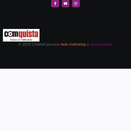
© 2023 Created parceria
leon marketing
e
rgsuporteweb