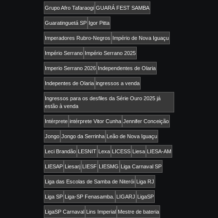
Grupo Afro Tafaraogi
GUARÁ FEST SAMBA
Guaratinguetá SP
Igor Pitta
Imperadores Rubro-Negros
Império de Nova Iguaçu
Império Serrano
Império Serrano 2025
Imperio Serrano 2026
Independentes de Olaria
Indepentes de Olaria
ingressos a venda
Ingressos para os desfiles da Série Ouro 2025 já
estão à venda
Intérprete
intérprete Vitor Cunha
Jennifer Conceição
Jongo
Jongo da Serrinha
Leão de Nova Iguaçu
Leci Brandão
LESNIT
Lexa
LICESS
Liesa
LIESA-AM
LIESAP
Liesarj
LIESF
LIESMG
Liga Carnaval SP
Liga das Escolas de Samba de Niterói
Liga RJ
Liga SP
Liga-SP Fenasamba.
LIGARJ
LigaSP
LigaSP Carnaval
Lins Imperial
Mestre de bateria