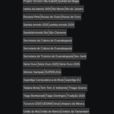
Projeto Terreiro Vila Isabel3
Quintal da Magia
rainha da bateria 2025
Rei Momo
Rio de Janeiro
Rosana Pinto
Rosas de Ouiro
Rosas de Ouro
Samba enredo 2025
samba enredo 2026
Sambódromodo Rio
São Clemente
Secretaria da Cultura de Guaratinguetá
Secretaria de Cultura de Guaratinguetá
Secretaria de Turismo de Guaratinguetá
Seo Jamil
Série Ouro
Série Ouro 2025
Série Ouro 2026
Simone Sampaio
SUPERLIGA
Superliga Carnavalesca do Brasi
Superliga RJ
Tatiana Breia
Tem Tem Jr intérprete
Thiago Soares
Tiago Bombonatti
Tiago Domingos
Tradição 2025
Tucuruvi 2025
UESAM
Uesp
Uirapuru da Mooca
União da Ilha
União de Maricá
Unidos da Tamandaré