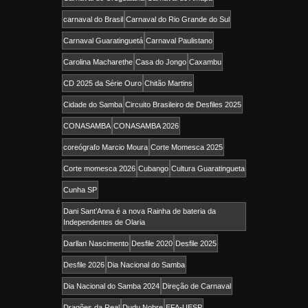
carnaval do Brasil
Carnaval do Rio Grande do Sul
Carnaval Guaratinguetá
Carnaval Paulistano
Carolina Macharethe
Casa do Jongo
Caxambu
CD 2025 da Série Ouro
Chitão Martins
Cidade do Samba
Circuito Brasileiro de Desfiles 2025
CONASAMBA
CONASAMBA 2026
coreógrafo Marcio Moura
Corte Momesca 2025
Corte momesca 2026
Cubango
Cultura Guaratingueta
Cunha SP
Dani Sant’Anna é a nova Rainha de bateria da
Independentes de Olaria
Darllan Nascimento
Desfile 2020
Desfile 2025
Desfile 2026
Dia Nacional do Samba
Dia Nacional do Samba 2024
Direção de Carnaval
Dragões da Real
Dudu Nobre
EFA-UESP