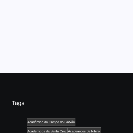
são paulo
FENASAMBA – Comunicado
Oficial
08/10/2025
-
No Comments
admin
.
Read More
Tags
Acadêmico do Campo do Galvão
Acadêmicos da Santa Cruz
Academicos de Niterói