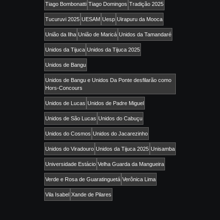
Tiago Bombonatti
Tiago Domingos
Tradição 2025
Tucuruvi 2025
UESAM
Uesp
Uirapuru da Mooca
União da Ilha
União de Maricá
Unidos da Tamandaré
Unidos da Tijuca
Unidos da Tijuca 2025
Unidos de Bangu
Unidos de Bangu e Unidos Da Ponte desfilarão como
Hors-Concours
Unidos de Lucas
Unidos de Padre Miguel
Unidos de São Lucas
Unidos do Cabuçu
Unidos do Cosmos
Unidos do Jacarezinho
Unidos do Viradouro
Unidos da Tijuca 2025
Unisamba
Universidade Estácio
Velha Guarda da Mangueira
Verde e Rosa de Guaratinguetá
Verônica Lima
Vila Isabel
Xande de Pilares