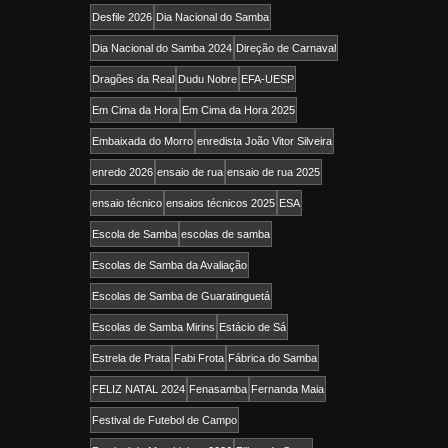
Desfile 2026
Dia Nacional do Samba
Dia Nacional do Samba 2024
Direção de Carnaval
Dragões da Real
Dudu Nobre
EFA-UESP
Em Cima da Hora
Em Cima da Hora 2025
Embaixada do Morro
enredista João Vitor Silveira
enredo 2026
ensaio de rua
ensaio de rua 2025
ensaio técnico
ensaios técnicos 2025
ESA
Escola de Samba
escolas de samba
Escolas de Samba da Avaliação
Escolas de Samba de Guaratinguetá
Escolas de Samba Mirins
Estácio de Sá
Estrela de Prata
Fabi Frota
Fábrica do Samba
FELIZ NATAL 2024
Fenasamba
Fernanda Maia
Festival de Futebol de Campo