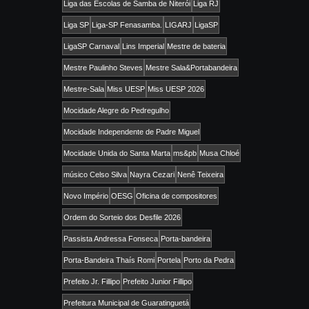
Liga das Escolas de Samba de Niterói
Liga RJ
Liga SP
Liga-SP Fenasamba.
LIGARJ
LigaSP
LigaSP Carnaval
Lins Imperial
Mestre de bateria
Mestre Paulinho Steves
Mestre Sala&Portabandeira
Mestre-Sala
Miss UESP
Miss UESP 2026
Mocidade Alegre do Pedregulho
Mocidade Independente de Padre Miguel
Mocidade Unida do Santa Marta
ms&pb
Musa Chloé
músico Celso Silva
Nayra Cezari
Nenê Teixeira
Novo Império
OESG
Oficina de compositores
Ordem do Sorteio dos Desfile 2026
Passista Andressa Fonseca
Porta-bandeira
Porta-Bandeira Thaís Romi
Portela
Porto da Pedra
Prefeito Jr. Fillipo
Prefeito Junior Fillipo
Prefeitura Municipal de Guaratinguetá