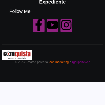
Expediente
Follow Me
© 2023 Created parceria
leon marketing
e
rgsuporteweb