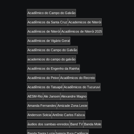
Acadêmico do Campo do Galvão
Acadêmicos da Santa Cruz
Academicos de Niterói
Acadêmicos de Niterói
Acadêmicos de Niterói 2025
Acadêmicos de Vigário Geral
Acadêmicos do Campo do Galvão
academicos do campo do galvão
Acadêmicos do Engenho da Rainha
Acadêmicos do Peixe
Acadêmicos do Recreio
Acadêmicos do Tatuapé
Acadêmicos do Tucuruvi
AESM-Rio
Ale Jansen
Alexandre Magno
Amanda Fernandes
Amizade Zona Leste
Anderson Solcia
Antônio Carlos Faísca
áudios dos sambas-enredos
Band TV
Banda Mole
Banda Santa Luzia
bateria Pura Cadência