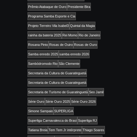
Prêmio Atabaque de Ouro
Presidente Bira
Programa Samba Esporte e Cia
Projeto Terreiro Vila Isabel3
Quintal da Magia
rainha da bateria 2025
Rei Momo
Rio de Janeiro
Rosana Pinto
Rosas de Ouiro
Rosas de Ouro
Samba enredo 2025
samba enredo 2026
Sambódromodo Rio
São Clemente
Secretaria da Cultura de Guaratinguetá
Secretaria de Cultura de Guaratinguetá
Secretaria de Turismo de Guaratinguetá
Seo Jamil
Série Ouro
Série Ouro 2025
Série Ouro 2026
Simone Sampaio
SUPERLIGA
Superliga Carnavalesca do Brasi
Superliga RJ
Tatiana Breia
Tem Tem Jr intérprete
Thiago Soares