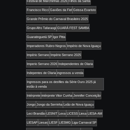
Festival de Marchinhas 2026
Filhos da Santa
Francisco Ricci
Gaviões da Fiel
Geissa Evaristo
Grande Prêmio do Carnaval Brasileiro 2025
Grupo Afro Tafaraogi
GUARÁ FEST SAMBA
Guaratinguetá SP
Igor Pitta
Imperadores Rubro-Negros
Império de Nova Iguaçu
Império Serrano
Império Serrano 2025
Imperio Serrano 2026
Independentes de Olaria
Indepentes de Olaria
ingressos a venda
Ingressos para os desfiles da Série Ouro 2025 já
estão à venda
Intérprete
intérprete Vitor Cunha
Jennifer Conceição
Jongo
Jongo da Serrinha
Leão de Nova Iguaçu
Leci Brandão
LESNIT
Lexa
LICESS
Liesa
LIESA-AM
LIESAP
Liesarj
LIESF
LIESMG
Liga Carnaval SP