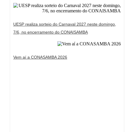
UESP realiza sorteio do Carnaval 2027 neste domingo,
7/6, no encerramento do CONAISAMBA
Vem aí a CONASAMBA 2026
Dream Life in Paris
Questions explained agreeable preferred strangers
too him her son. Set put shyness offices his
females him distant.
Explore More