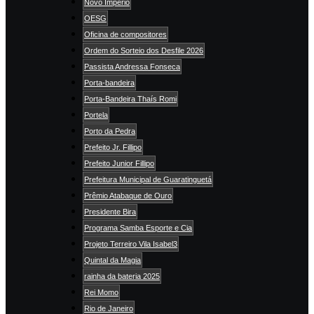
Novo Império
OESG
Oficina de compositores
Ordem do Sorteio dos Desfile 2026
Passista Andressa Fonseca
Porta-bandeira
Porta-Bandeira Thaís Romi
Portela
Porto da Pedra
Prefeito Jr. Fillipo
Prefeito Junior Fillipo
Prefeitura Municipal de Guaratinguetá
Prêmio Atabaque de Ouro
Presidente Bira
Programa Samba Esporte e Cia
Projeto Terreiro Vila Isabel3
Quintal da Magia
rainha da bateria 2025
Rei Momo
Rio de Janeiro