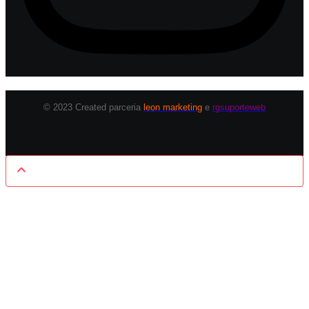
© 2023 Created parceria
leon marketing
e
rgsuporteweb