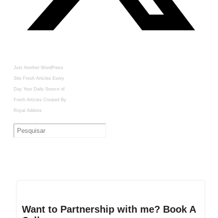
Just Another WordPress
Site
Fresh Articles Every
Day
Your Daily Source of
Fresh Articles
Created By
Royal Addons
Want to Partnership with me? Book A