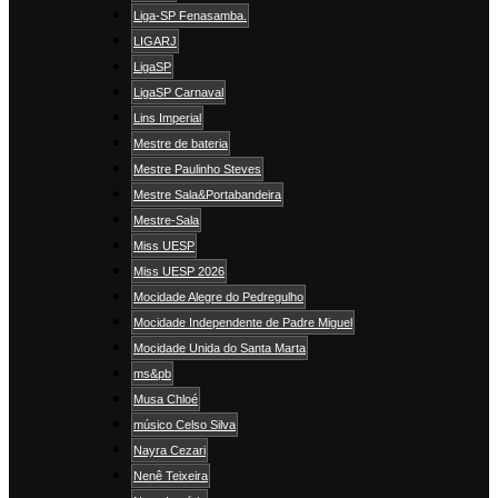
Liga-SP Fenasamba.
LIGARJ
LigaSP
LigaSP Carnaval
Lins Imperial
Mestre de bateria
Mestre Paulinho Steves
Mestre Sala&Portabandeira
Mestre-Sala
Miss UESP
Miss UESP 2026
Mocidade Alegre do Pedregulho
Mocidade Independente de Padre Miguel
Mocidade Unida do Santa Marta
ms&pb
Musa Chloé
músico Celso Silva
Nayra Cezari
Nenê Teixeira