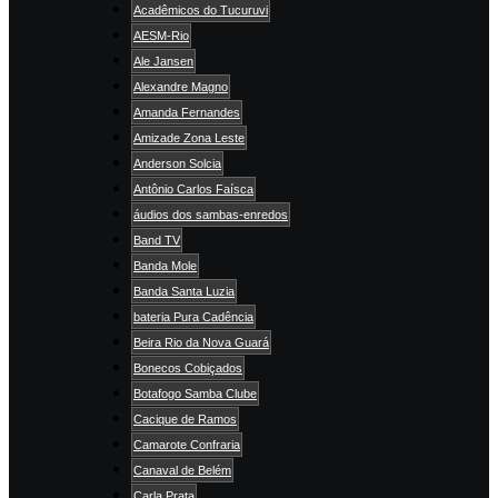
Acadêmicos do Tucuruvi
AESM-Rio
Ale Jansen
Alexandre Magno
Amanda Fernandes
Amizade Zona Leste
Anderson Solcia
Antônio Carlos Faísca
áudios dos sambas-enredos
Band TV
Banda Mole
Banda Santa Luzia
bateria Pura Cadência
Beira Rio da Nova Guará
Bonecos Cobiçados
Botafogo Samba Clube
Cacique de Ramos
Camarote Confraria
Canaval de Belém
Carla Prata