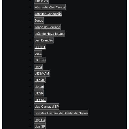
Intérprete
intérprete Vitor Cunha
Jennifer Conceição
Jongo
Jongo da Serrinha
Leão de Nova Iguaçu
Leci Brandão
LESNIT
Lexa
LICESS
Liesa
LIESA-AM
LIESAP
Liesarj
LIESF
LIESMG
Liga Carnaval SP
Liga das Escolas de Samba de Niterói
Liga RJ
Liga SP