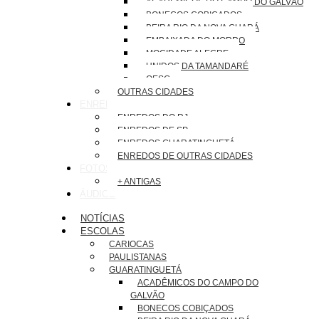
ACADÊMICOS DO CAMPO DO GALVÃO
BONECOS COBIÇADOS
BEIRA RIO DA NOVA GUARÁ
EMBAIXADA DO MORRO
MOCIDADE ALEGRE
UNIDOS DA TAMANDARÉ
OESG
OUTRAS CIDADES
ENREDOS
ENREDOS DO RJ
ENREDOS DE SP
ENREDOS GUARATINGUETÁ
ENREDOS DE OUTRAS CIDADES
FOTOS
+ ANTIGAS
ÁUDIOS
NOTÍCIAS
ESCOLAS
CARIOCAS
PAULISTANAS
GUARATINGUETÁ
ACADÊMICOS DO CAMPO DO
GALVÃO
BONECOS COBIÇADOS