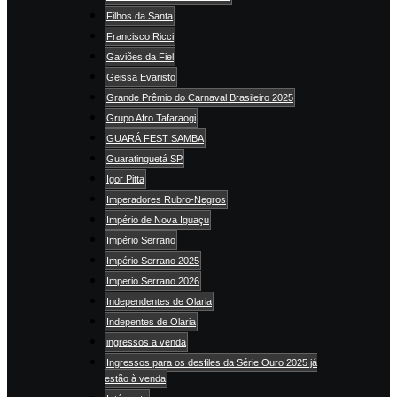
Filhos da Santa
Francisco Ricci
Gaviões da Fiel
Geissa Evaristo
Grande Prêmio do Carnaval Brasileiro 2025
Grupo Afro Tafaraogi
GUARÁ FEST SAMBA
Guaratinguetá SP
Igor Pitta
Imperadores Rubro-Negros
Império de Nova Iguaçu
Império Serrano
Império Serrano 2025
Imperio Serrano 2026
Independentes de Olaria
Indepentes de Olaria
ingressos a venda
Ingressos para os desfiles da Série Ouro 2025 já
estão à venda