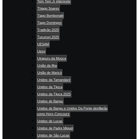
Tem Tem Jr intérprete
Thiago Soares
Tiago Bombonatti
Tiago Domingos
Tradição 2025
Tucuruvi 2025
UESAM
Uesp
Uirapuru da Mooca
União da Ilha
União de Maricá
Unidos da Tamandaré
Unidos da Tijuca
Unidos da Tijuca 2025
Unidos de Bangu
Unidos de Bangu e Unidos Da Ponte desfilarão
como Hors-Concours
Unidos de Lucas
Unidos de Padre Miguel
Unidos de São Lucas