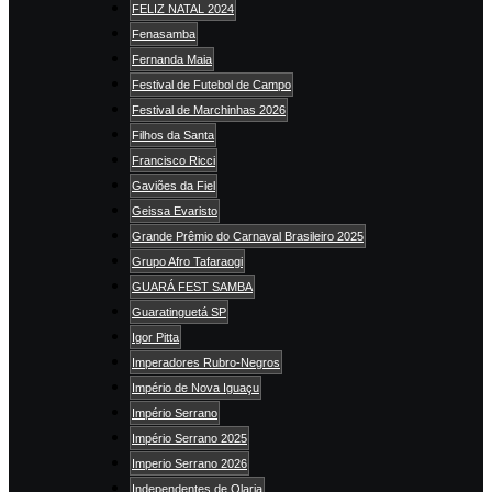
FELIZ NATAL 2024
Fenasamba
Fernanda Maia
Festival de Futebol de Campo
Festival de Marchinhas 2026
Filhos da Santa
Francisco Ricci
Gaviões da Fiel
Geissa Evaristo
Grande Prêmio do Carnaval Brasileiro 2025
Grupo Afro Tafaraogi
GUARÁ FEST SAMBA
Guaratinguetá SP
Igor Pitta
Imperadores Rubro-Negros
Império de Nova Iguaçu
Império Serrano
Império Serrano 2025
Imperio Serrano 2026
Independentes de Olaria