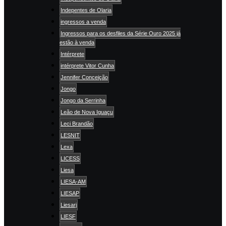
Indepentes de Olaria
ingressos a venda
Ingressos para os desfiles da Série Ouro 2025 já
estão à venda
Intérprete
intérprete Vitor Cunha
Jennifer Conceição
Jongo
Jongo da Serrinha
Leão de Nova Iguaçu
Leci Brandão
LESNIT
Lexa
LICESS
Liesa
LIESA-AM
LIESAP
Liesarj
LIESF