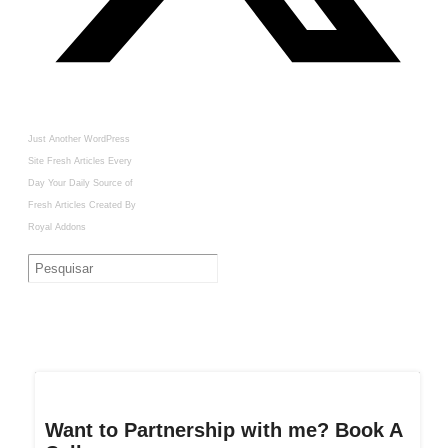
Just Another WordPress
Site
Fresh Articles Every
Day
Your Daily Source of
Fresh Articles
Created By
Royal Addons
Want to Partnership with me? Book A