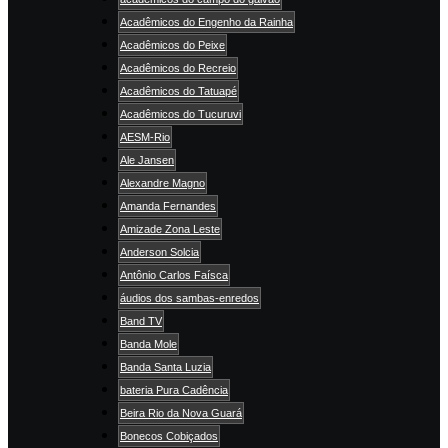
Acadêmicos do Engenho da Rainha
Acadêmicos do Peixe
Acadêmicos do Recreio
Acadêmicos do Tatuapé
Acadêmicos do Tucuruvi
AESM-Rio
Ale Jansen
Alexandre Magno
Amanda Fernandes
Amizade Zona Leste
Anderson Solcia
Antônio Carlos Faísca
áudios dos sambas-enredos
Band TV
Banda Mole
Banda Santa Luzia
bateria Pura Cadência
Beira Rio da Nova Guará
Bonecos Cobiçados