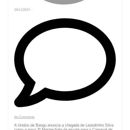
26/11/2024
-
No Comments
A Unidos de Bangu anuncia a chegada de Leandrinho Silva
como o novo 2º Mestre-Sala da escola para o Carnaval de