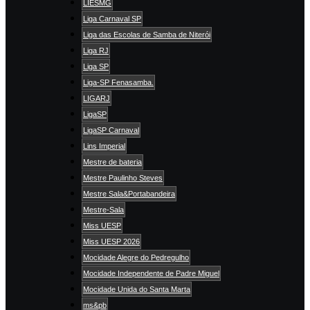
LIESMG
Liga Carnaval SP
Liga das Escolas de Samba de Niterói
Liga RJ
Liga SP
Liga-SP Fenasamba.
LIGARJ
LigaSP
LigaSP Carnaval
Lins Imperial
Mestre de bateria
Mestre Paulinho Steves
Mestre Sala&Portabandeira
Mestre-Sala
Miss UESP
Miss UESP 2026
Mocidade Alegre do Pedregulho
Mocidade Independente de Padre Miguel
Mocidade Unida do Santa Marta
ms&pb