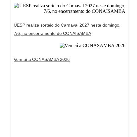
UESP realiza sorteio do Carnaval 2027 neste domingo,
7/6, no encerramento do CONAISAMBA
Vem aí a CONASAMBA 2026
Dream Life in Paris
Questions explained agreeable preferred strangers
too him her son. Set put shyness offices his
females him distant.
Explore More