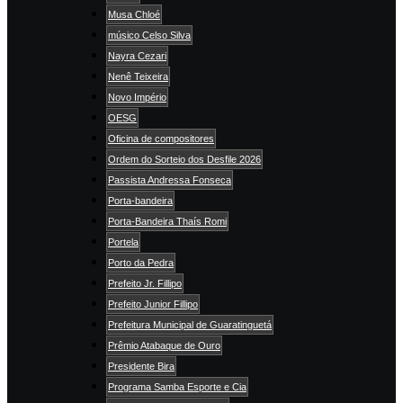
Musa Chloé
músico Celso Silva
Nayra Cezari
Nenê Teixeira
Novo Império
OESG
Oficina de compositores
Ordem do Sorteio dos Desfile 2026
Passista Andressa Fonseca
Porta-bandeira
Porta-Bandeira Thaís Romi
Portela
Porto da Pedra
Prefeito Jr. Fillipo
Prefeito Junior Fillipo
Prefeitura Municipal de Guaratinguetá
Prêmio Atabaque de Ouro
Presidente Bira
Programa Samba Esporte e Cia