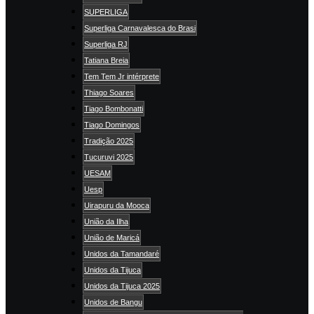
SUPERLIGA
Superliga Carnavalesca do Brasi
Superliga RJ
Tatiana Breia
Tem Tem Jr intérprete
Thiago Soares
Tiago Bombonatti
Tiago Domingos
Tradição 2025
Tucuruvi 2025
UESAM
Uesp
Uirapuru da Mooca
União da Ilha
União de Maricá
Unidos da Tamandaré
Unidos da Tijuca
Unidos da Tijuca 2025
Unidos de Bangu