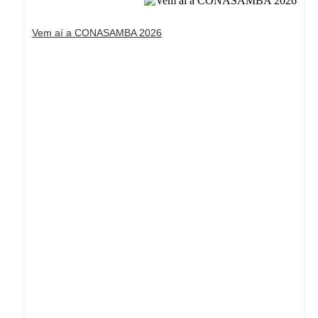
Vem aí a CONASAMBA 2026
Dream Life in Paris
Questions explained agreeable preferred strangers
too him her son. Set put shyness offices his females
him distant.
Explore More