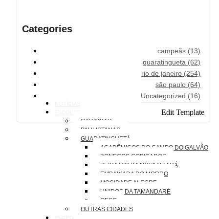
Categories
campeãs
(13)
guaratingueta
(62)
rio de janeiro
(254)
são paulo
(64)
Uncategorized
(16)
NOTÍCIAS
Edit Template
ESCOLAS
CARIOCAS
PAULISTANAS
GUARATINGUETÁ
ACADÊMICOS DO CAMPO DO GALVÃO
BONECOS COBIÇADOS
BEIRA RIO DA NOVA GUARÁ
EMBAIXADA DO MORRO
MOCIDADE ALEGRE
UNIDOS DA TAMANDARÉ
OESG
OUTRAS CIDADES
ENREDOS