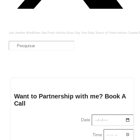
Just Another WordPress Site
Fresh Articles Every Day
Your Daily Source of Fresh Articles
Created 
Want to Partnership with me? Book A
Call
Date
Time