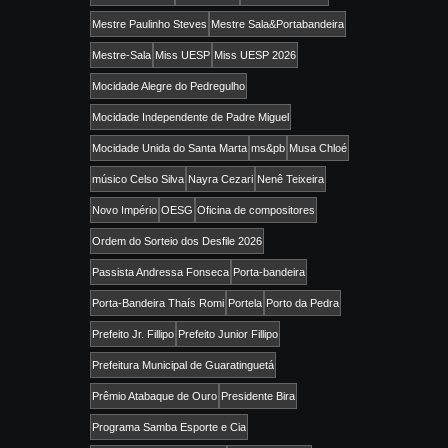
Mestre Paulinho Steves
Mestre Sala&Portabandeira
Mestre-Sala
Miss UESP
Miss UESP 2026
Mocidade Alegre do Pedregulho
Mocidade Independente de Padre Miguel
Mocidade Unida do Santa Marta
ms&pb
Musa Chloé
músico Celso Silva
Nayra Cezari
Nenê Teixeira
Novo Império
OESG
Oficina de compositores
Ordem do Sorteio dos Desfile 2026
Passista Andressa Fonseca
Porta-bandeira
Porta-Bandeira Thaís Romi
Portela
Porto da Pedra
Prefeito Jr. Fillipo
Prefeito Junior Fillipo
Prefeitura Municipal de Guaratinguetá
Prêmio Atabaque de Ouro
Presidente Bira
Programa Samba Esporte e Cia