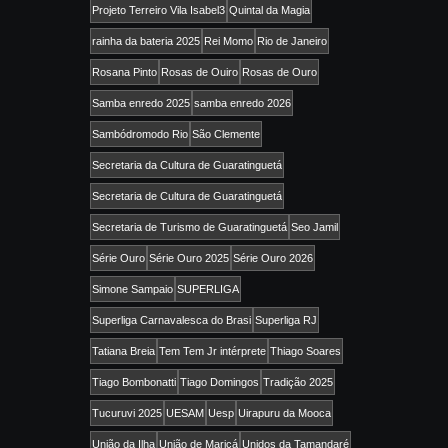
Projeto Terreiro Vila Isabel3
Quintal da Magia
rainha da bateria 2025
Rei Momo
Rio de Janeiro
Rosana Pinto
Rosas de Ouiro
Rosas de Ouro
Samba enredo 2025
samba enredo 2026
Sambódromodo Rio
São Clemente
Secretaria da Cultura de Guaratinguetá
Secretaria de Cultura de Guaratinguetá
Secretaria de Turismo de Guaratinguetá
Seo Jamil
Série Ouro
Série Ouro 2025
Série Ouro 2026
Simone Sampaio
SUPERLIGA
Superliga Carnavalesca do Brasi
Superliga RJ
Tatiana Breia
Tem Tem Jr intérprete
Thiago Soares
Tiago Bombonatti
Tiago Domingos
Tradição 2025
Tucuruvi 2025
UESAM
Uesp
Uirapuru da Mooca
União da Ilha
União de Maricá
Unidos da Tamandaré