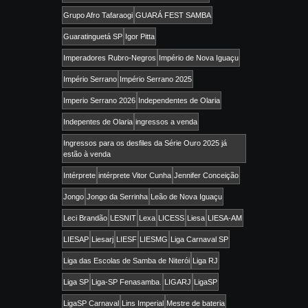
Grupo Afro Tafaraogi
GUARÁ FEST SAMBA
Guaratinguetá SP
Igor Pitta
Imperadores Rubro-Negros
Império de Nova Iguaçu
Império Serrano
Império Serrano 2025
Imperio Serrano 2026
Independentes de Olaria
Indepentes de Olaria
ingressos a venda
Ingressos para os desfiles da Série Ouro 2025 já
estão à venda
Intérprete
intérprete Vitor Cunha
Jennifer Conceição
Jongo
Jongo da Serrinha
Leão de Nova Iguaçu
Leci Brandão
LESNIT
Lexa
LICESS
Liesa
LIESA-AM
LIESAP
Liesarj
LIESF
LIESMG
Liga Carnaval SP
Liga das Escolas de Samba de Niterói
Liga RJ
Liga SP
Liga-SP Fenasamba.
LIGARJ
LigaSP
LigaSP Carnaval
Lins Imperial
Mestre de bateria