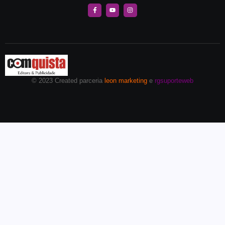
© 2023 Created parceria
leon marketing
e
rgsuporteweb