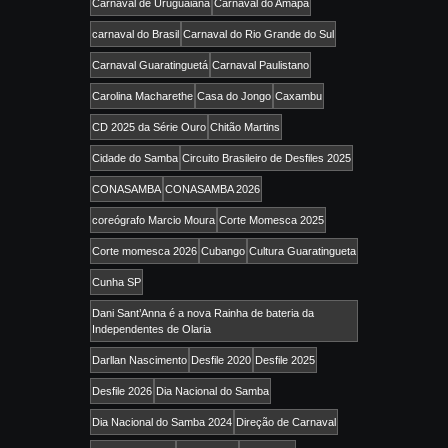
Carnaval de Uruguaiana
Carnaval do Amapá
carnaval do Brasil
Carnaval do Rio Grande do Sul
Carnaval Guaratinguetá
Carnaval Paulistano
Carolina Macharethe
Casa do Jongo
Caxambu
CD 2025 da Série Ouro
Chitão Martins
Cidade do Samba
Circuito Brasileiro de Desfiles 2025
CONASAMBA
CONASAMBA 2026
coreógrafo Marcio Moura
Corte Momesca 2025
Corte momesca 2026
Cubango
Cultura Guaratingueta
Cunha SP
Dani Sant’Anna é a nova Rainha de bateria da
Independentes de Olaria
Darllan Nascimento
Desfile 2020
Desfile 2025
Desfile 2026
Dia Nacional do Samba
Dia Nacional do Samba 2024
Direção de Carnaval