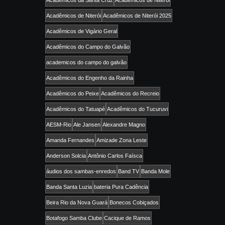
Acadêmicos da Santa Cruz
Academicos de Niterói
Acadêmicos de Niterói
Acadêmicos de Niterói 2025
Acadêmicos de Vigário Geral
Acadêmicos do Campo do Galvão
academicos do campo do galvão
Acadêmicos do Engenho da Rainha
Acadêmicos do Peixe
Acadêmicos do Recreio
Acadêmicos do Tatuapé
Acadêmicos do Tucuruvi
AESM-Rio
Ale Jansen
Alexandre Magno
Amanda Fernandes
Amizade Zona Leste
Anderson Solcia
Antônio Carlos Faísca
áudios dos sambas-enredos
Band TV
Banda Mole
Banda Santa Luzia
bateria Pura Cadência
Beira Rio da Nova Guará
Bonecos Cobiçados
Botafogo Samba Clube
Cacique de Ramos