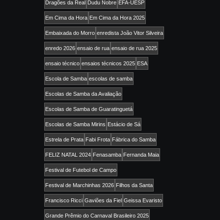
Dragões da Real
Dudu Nobre
EFA-UESP
Em Cima da Hora
Em Cima da Hora 2025
Embaixada do Morro
enredista João Vitor Silveira
enredo 2026
ensaio de rua
ensaio de rua 2025
ensaio técnico
ensaios técnicos 2025
ESA
Escola de Samba
escolas de samba
Escolas de Samba da Avaliação
Escolas de Samba de Guaratinguetá
Escolas de Samba Mirins
Estácio de Sá
Estrela de Prata
Fabi Frota
Fábrica do Samba
FELIZ NATAL 2024
Fenasamba
Fernanda Maia
Festival de Futebol de Campo
Festival de Marchinhas 2026
Filhos da Santa
Francisco Ricci
Gaviões da Fiel
Geissa Evaristo
Grande Prêmio do Carnaval Brasileiro 2025