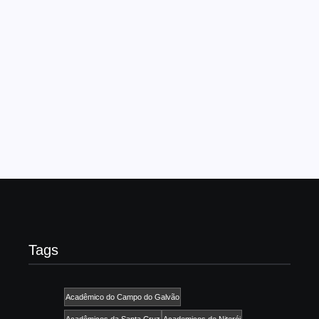
Cima da Hora
21/01/2025
-
No Comments
admin
Às vésperas do início dos ensaios técnicos da Série Ouro,
a empresária Ale Jansen desembarca no Brasil para
cumprir sua agenda pré-carnavalesca com a Em Cima da
Hora, escola em que a beldade...
Read More
Tags
Acadêmico do Campo do Galvão