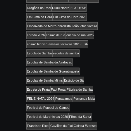
Dragões da Real
Dudu Nobre
EFA-UESP
Em Cima da Hora
Em Cima da Hora 2025
Embaixada do Morro
enredista João Vitor Silveira
enredo 2026
ensaio de rua
ensaio de rua 2025
ensaio técnico
ensaios técnicos 2025
ESA
Escola de Samba
escolas de samba
Escolas de Samba da Avaliação
Escolas de Samba de Guaratinguetá
Escolas de Samba Mirins
Estácio de Sá
Estrela de Prata
Fabi Frota
Fábrica do Samba
FELIZ NATAL 2024
Fenasamba
Fernanda Maia
Festival de Futebol de Campo
Festival de Marchinhas 2026
Filhos da Santa
Francisco Ricci
Gaviões da Fiel
Geissa Evaristo