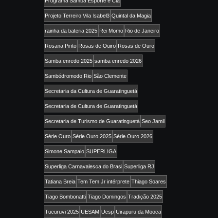
Programa Samba Esporte e Cia
Projeto Terreiro Vila Isabel3
Quintal da Magia
rainha da bateria 2025
Rei Momo
Rio de Janeiro
Rosana Pinto
Rosas de Ouiro
Rosas de Ouro
Samba enredo 2025
samba enredo 2026
Sambódromodo Rio
São Clemente
Secretaria da Cultura de Guaratinguetá
Secretaria de Cultura de Guaratinguetá
Secretaria de Turismo de Guaratinguetá
Seo Jamil
Série Ouro
Série Ouro 2025
Série Ouro 2026
Simone Sampaio
SUPERLIGA
Superliga Carnavalesca do Brasi
Superliga RJ
Tatiana Breia
Tem Tem Jr intérprete
Thiago Soares
Tiago Bombonatti
Tiago Domingos
Tradição 2025
Tucuruvi 2025
UESAM
Uesp
Uirapuru da Mooca