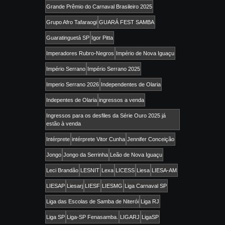
Grande Prêmio do Carnaval Brasileiro 2025
Grupo Afro Tafaraogi
GUARÁ FEST SAMBA
Guaratinguetá SP
Igor Pitta
Imperadores Rubro-Negros
Império de Nova Iguaçu
Império Serrano
Império Serrano 2025
Imperio Serrano 2026
Independentes de Olaria
Indepentes de Olaria
ingressos a venda
Ingressos para os desfiles da Série Ouro 2025 já
estão à venda
Intérprete
intérprete Vitor Cunha
Jennifer Conceição
Jongo
Jongo da Serrinha
Leão de Nova Iguaçu
Leci Brandão
LESNIT
Lexa
LICESS
Liesa
LIESA-AM
LIESAP
Liesarj
LIESF
LIESMG
Liga Carnaval SP
Liga das Escolas de Samba de Niterói
Liga RJ
Liga SP
Liga-SP Fenasamba.
LIGARJ
LigaSP