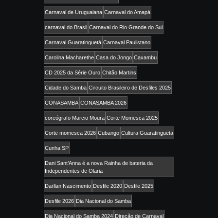
Carnaval de Uruguaiana
Carnaval do Amapá
carnaval do Brasil
Carnaval do Rio Grande do Sul
Carnaval Guaratinguetá
Carnaval Paulistano
Carolina Macharethe
Casa do Jongo
Caxambu
CD 2025 da Série Ouro
Chitão Martins
Cidade do Samba
Circuito Brasileiro de Desfiles 2025
CONASAMBA
CONASAMBA 2026
coreógrafo Marcio Moura
Corte Momesca 2025
Corte momesca 2026
Cubango
Cultura Guaratingueta
Cunha SP
Dani Sant’Anna é a nova Rainha de bateria da
Independentes de Olaria
Darllan Nascimento
Desfile 2020
Desfile 2025
Desfile 2026
Dia Nacional do Samba
Dia Nacional do Samba 2024
Direção de Carnaval