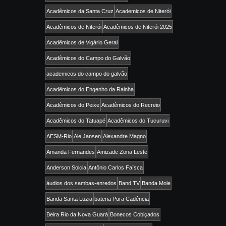
Acadêmicos da Santa Cruz
Academicos de Niterói
Acadêmicos de Niterói
Acadêmicos de Niterói 2025
Acadêmicos de Vigário Geral
Acadêmicos do Campo do Galvão
academicos do campo do galvão
Acadêmicos do Engenho da Rainha
Acadêmicos do Peixe
Acadêmicos do Recreio
Acadêmicos do Tatuapé
Acadêmicos do Tucuruvi
AESM-Rio
Ale Jansen
Alexandre Magno
Amanda Fernandes
Amizade Zona Leste
Anderson Solcia
Antônio Carlos Faísca
áudios dos sambas-enredos
Band TV
Banda Mole
Banda Santa Luzia
bateria Pura Cadência
Beira Rio da Nova Guará
Bonecos Cobiçados