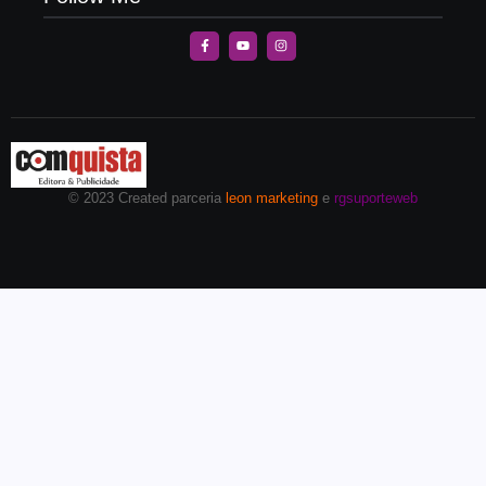
© 2023 Created parceria
leon marketing
e
rgsuporteweb