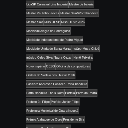
LigaSP Carnaval
Lins Imperial
Mestre de bateria
Mestre Paulinho Steves
Mestre Sala&Portabandeira
Mestre-Sala
Miss UESP
Miss UESP 2026
Mocidade Alegre do Pedregulho
Mocidade Independente de Padre Miguel
Mocidade Unida do Santa Marta
ms&pb
Musa Chloé
músico Celso Silva
Nayra Cezari
Nenê Teixeira
Novo Império
OESG
Oficina de compositores
Ordem do Sorteio dos Desfile 2026
Passista Andressa Fonseca
Porta-bandeira
Porta-Bandeira Thaís Romi
Portela
Porto da Pedra
Prefeito Jr. Fillipo
Prefeito Junior Fillipo
Prefeitura Municipal de Guaratinguetá
Prêmio Atabaque de Ouro
Presidente Bira