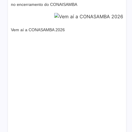
no encerramento do CONAISAMBA
Vem aí a CONASAMBA 2026
Dream Life in Paris
Questions explained agreeable preferred strangers
too him her son. Set put shyness offices his females
him distant.
Explore More