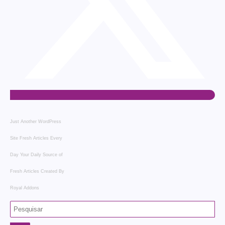
Just Another WordPress
Site
Fresh Articles Every
Day
Your Daily Source of
Fresh Articles
Created By
Royal Addons