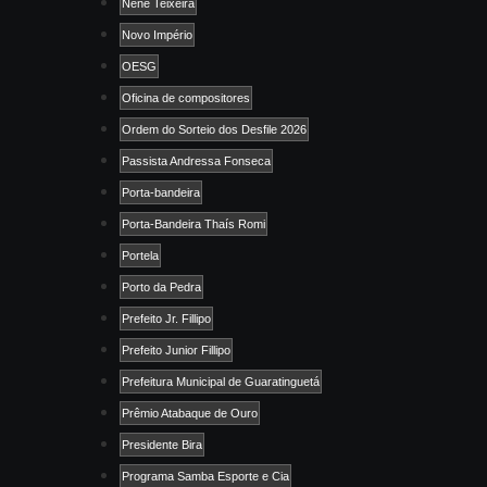
Nenê Teixeira
Novo Império
OESG
Oficina de compositores
Ordem do Sorteio dos Desfile 2026
Passista Andressa Fonseca
Porta-bandeira
Porta-Bandeira Thaís Romi
Portela
Porto da Pedra
Prefeito Jr. Fillipo
Prefeito Junior Fillipo
Prefeitura Municipal de Guaratinguetá
Prêmio Atabaque de Ouro
Presidente Bira
Programa Samba Esporte e Cia