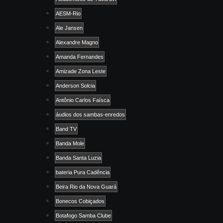
AESM-Rio
Ale Jansen
Alexandre Magno
Amanda Fernandes
Amizade Zona Leste
Anderson Solcia
Antônio Carlos Faísca
áudios dos sambas-enredos
Band TV
Banda Mole
Banda Santa Luzia
bateria Pura Cadência
Beira Rio da Nova Guará
Bonecos Cobiçados
Botafogo Samba Clube