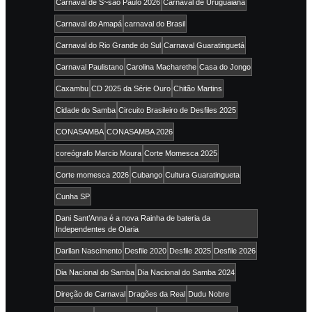
Carnaval de S~sao Paulo 2026
Carnaval de Uruguaiana
Carnaval do Amapá
carnaval do Brasil
Carnaval do Rio Grande do Sul
Carnaval Guaratinguetá
Carnaval Paulistano
Carolina Macharethe
Casa do Jongo
Caxambu
CD 2025 da Série Ouro
Chitão Martins
Cidade do Samba
Circuito Brasileiro de Desfiles 2025
CONASAMBA
CONASAMBA 2026
coreógrafo Marcio Moura
Corte Momesca 2025
Corte momesca 2026
Cubango
Cultura Guaratingueta
Cunha SP
Dani Sant’Anna é a nova Rainha de bateria da
Independentes de Olaria
Darllan Nascimento
Desfile 2020
Desfile 2025
Desfile 2026
Dia Nacional do Samba
Dia Nacional do Samba 2024
Direção de Carnaval
Dragões da Real
Dudu Nobre