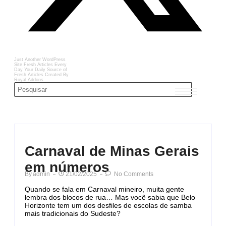
Just Another WordPress
Site
Fresh Articles Every
Day
Your Daily Source of
Fresh Articles
Created By
Royal Addons
Carnaval de Minas Gerais
em números
By
Admin
21/02/2025
No Comments
Quando se fala em Carnaval mineiro, muita gente
lembra dos blocos de rua… Mas você sabia que Belo
Horizonte tem um dos desfiles de escolas de samba
mais tradicionais do Sudeste?