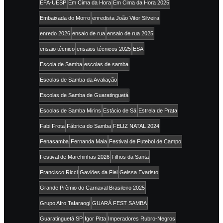
EFA-UESP
Em Cima da Hora
Em Cima da Hora 2025
Embaixada do Morro
enredista João Vitor Silveira
enredo 2026
ensaio de rua
ensaio de rua 2025
ensaio técnico
ensaios técnicos 2025
ESA
Escola de Samba
escolas de samba
Escolas de Samba da Avaliação
Escolas de Samba de Guaratinguetá
Escolas de Samba Mirins
Estácio de Sá
Estrela de Prata
Fabi Frota
Fábrica do Samba
FELIZ NATAL 2024
Fenasamba
Fernanda Maia
Festival de Futebol de Campo
Festival de Marchinhas 2026
Filhos da Santa
Francisco Ricci
Gaviões da Fiel
Geissa Evaristo
Grande Prêmio do Carnaval Brasileiro 2025
Grupo Afro Tafaraogi
GUARÁ FEST SAMBA
Guaratinguetá SP
Igor Pitta
Imperadores Rubro-Negros