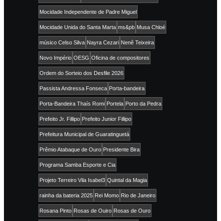
Mocidade Independente de Padre Miguel
Mocidade Unida do Santa Marta
ms&pb
Musa Chloé
músico Celso Silva
Nayra Cezari
Nenê Teixeira
Novo Império
OESG
Oficina de compositores
Ordem do Sorteio dos Desfile 2026
Passista Andressa Fonseca
Porta-bandeira
Porta-Bandeira Thaís Romi
Portela
Porto da Pedra
Prefeito Jr. Fillipo
Prefeito Junior Fillipo
Prefeitura Municipal de Guaratinguetá
Prêmio Atabaque de Ouro
Presidente Bira
Programa Samba Esporte e Cia
Projeto Terreiro Vila Isabel3
Quintal da Magia
rainha da bateria 2025
Rei Momo
Rio de Janeiro
Rosana Pinto
Rosas de Ouiro
Rosas de Ouro