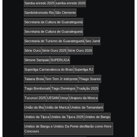
Samba enredo 2025
samba enredo 2026
Sambódromodo Rio
São Clemente
Secretaria da Cultura de Guaratinguetá
Secretaria de Cultura de Guaratinguetá
Secretaria de Turismo de Guaratinguetá
Seo Jamil
Série Ouro
Série Ouro 2025
Série Ouro 2026
Simone Sampaio
SUPERLIGA
Superliga Carnavalesca do Brasi
Superliga RJ
Tatiana Breia
Tem Tem Jr intérprete
Thiago Soares
Tiago Bombonatti
Tiago Domingos
Tradição 2025
Tucuruvi 2025
UESAM
Uesp
Uirapuru da Mooca
União da Ilha
União de Maricá
Unidos da Tamandaré
Unidos da Tijuca
Unidos da Tijuca 2025
Unidos de Bangu
Unidos de Bangu e Unidos Da Ponte desfilarão como Hors-
Concours