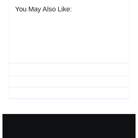
You May Also Like:
UESP realiza sorteio
do Carnaval 2027
Agenda do Samba:
neste domingo, 7/6, no
Guará e Região –
encerramento do
Confira os eventos!
CONAISAMBA
By
Admin
By
Admin