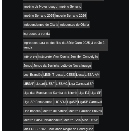
Império de Nova Iguaçu
Império Serrano
Império Serrano 2025
Imperio Serrano 2026
Independentes de Olaria
Indepentes de Olaria
ingressos a venda
Ingressos para os desfiles da Série Ouro 2025 já estão à
venda
Intérprete
intérprete Vitor Cunha
Jennifer Conceição
Jongo
Jongo da Serrinha
Leão de Nova Iguaçu
Leci Brandão
LESNIT
Lexa
LICESS
Liesa
LIESA-AM
LIESAP
Liesarj
LIESF
LIESMG
Liga Carnaval SP
Liga das Escolas de Samba de Niterói
Liga RJ
Liga SP
Liga-SP Fenasamba.
LIGARJ
LigaSP
LigaSP Carnaval
Lins Imperial
Mestre de bateria
Mestre Paulinho Steves
Mestre Sala&Portabandeira
Mestre-Sala
Miss UESP
Miss UESP 2026
Mocidade Alegre do Pedregulho