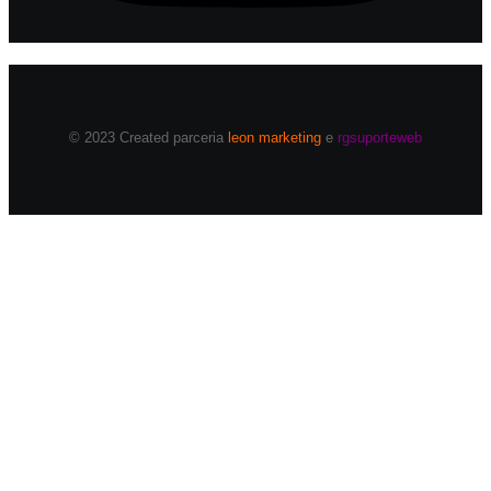
© 2023 Created parceria
leon marketing
e
rgsuporteweb