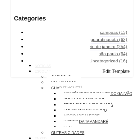
Categories
campeãs
(13)
guaratingueta
(62)
rio de janeiro
(254)
são paulo
(64)
Uncategorized
(16)
NOTÍCIAS
Edit Template
ESCOLAS
CARIOCAS
PAULISTANAS
GUARATINGUETÁ
ACADÊMICOS DO CAMPO DO GALVÃO
BONECOS COBIÇADOS
BEIRA RIO DA NOVA GUARÁ
EMBAIXADA DO MORRO
MOCIDADE ALEGRE
UNIDOS DA TAMANDARÉ
OESG
OUTRAS CIDADES
ENREDOS