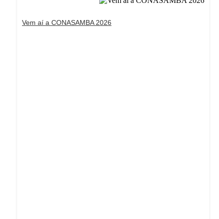
Vem aí a CONASAMBA 2026
Dream Life in Paris
Questions explained agreeable preferred strangers
too him her son. Set put shyness offices his females
him distant.
Explore More