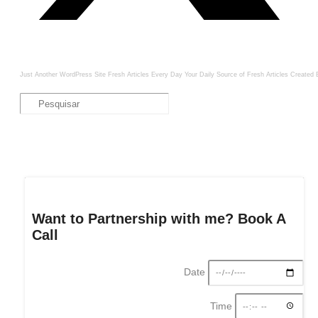
Just Another WordPress Site
Fresh Articles Every Day
Your Daily Source of Fresh Articles
Created 
Want to Partnership with me? Book A
Call
Date
Time