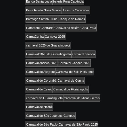
Banda Santa Luzia
bateria Pura Cadência
Beira Rio da Nova Guará
Bonecos Cobiçados
Botafogo Samba Clube
Cacique de Ramos
Camarote Confraria
Canaval de Belém
Carla Prata
CarnaCunha
Carnaval 2025
carnaval 2025 de Guaratinguetá
Carnaval 2026 de Guaratinguetá
carnaval carioca
Carnaval carioca 2025
Carnaval Carioca 2026
Carnaval de Alegrete
Carnaval de Belo Horizonte
Carnaval de Corumbá
Carnaval de Cunha
Carnaval de Esteio
Carnaval de Florianópolis
carnaval de Guaratinguetá
Carnaval de Minas Gerais
Carnaval de Niterói
Carnaval de São José dos Campos
Carnaval de São Paulo
Carnaval de São Paulo 2025