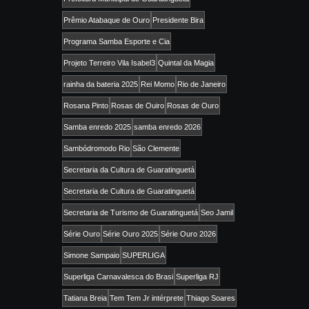
Prêmio Atabaque de Ouro
Presidente Bira
Programa Samba Esporte e Cia
Projeto Terreiro Vila Isabel3
Quintal da Magia
rainha da bateria 2025
Rei Momo
Rio de Janeiro
Rosana Pinto
Rosas de Ouiro
Rosas de Ouro
Samba enredo 2025
samba enredo 2026
Sambódromodo Rio
São Clemente
Secretaria da Cultura de Guaratinguetá
Secretaria de Cultura de Guaratinguetá
Secretaria de Turismo de Guaratinguetá
Seo Jamil
Série Ouro
Série Ouro 2025
Série Ouro 2026
Simone Sampaio
SUPERLIGA
Superliga Carnavalesca do Brasi
Superliga RJ
Tatiana Breia
Tem Tem Jr intérprete
Thiago Soares