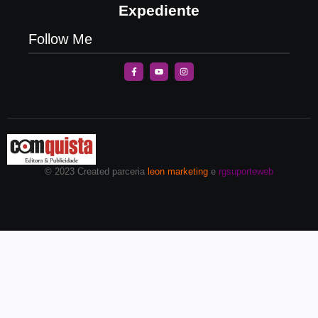
Expediente
Follow Me
© 2023 Created parceria
leon marketing
e
rgsuporteweb