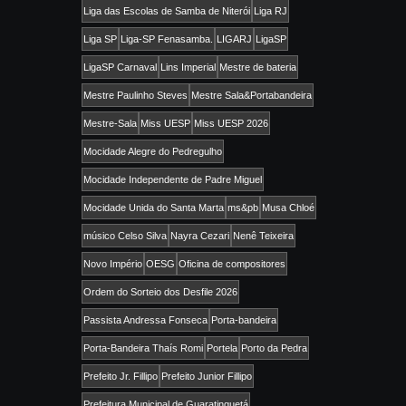
Liga das Escolas de Samba de Niterói
Liga RJ
Liga SP
Liga-SP Fenasamba.
LIGARJ
LigaSP
LigaSP Carnaval
Lins Imperial
Mestre de bateria
Mestre Paulinho Steves
Mestre Sala&Portabandeira
Mestre-Sala
Miss UESP
Miss UESP 2026
Mocidade Alegre do Pedregulho
Mocidade Independente de Padre Miguel
Mocidade Unida do Santa Marta
ms&pb
Musa Chloé
músico Celso Silva
Nayra Cezari
Nenê Teixeira
Novo Império
OESG
Oficina de compositores
Ordem do Sorteio dos Desfile 2026
Passista Andressa Fonseca
Porta-bandeira
Porta-Bandeira Thaís Romi
Portela
Porto da Pedra
Prefeito Jr. Fillipo
Prefeito Junior Fillipo
Prefeitura Municipal de Guaratinguetá