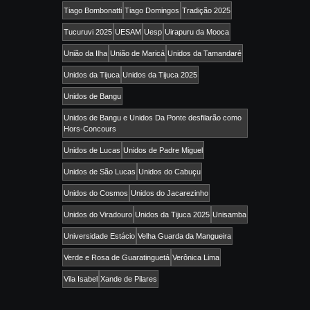
Tiago Bombonatti
Tiago Domingos
Tradição 2025
Tucuruvi 2025
UESAM
Uesp
Uirapuru da Mooca
União da Ilha
União de Maricá
Unidos da Tamandaré
Unidos da Tijuca
Unidos da Tijuca 2025
Unidos de Bangu
Unidos de Bangu e Unidos Da Ponte desfilarão como
Hors-Concours
Unidos de Lucas
Unidos de Padre Miguel
Unidos de São Lucas
Unidos do Cabuçu
Unidos do Cosmos
Unidos do Jacarezinho
Unidos do Viradouro
Unidos da Tijuca 2025
Unisamba
Universidade Estácio
Velha Guarda da Mangueira
Verde e Rosa de Guaratinguetá
Verônica Lima
Vila Isabel
Xande de Pilares