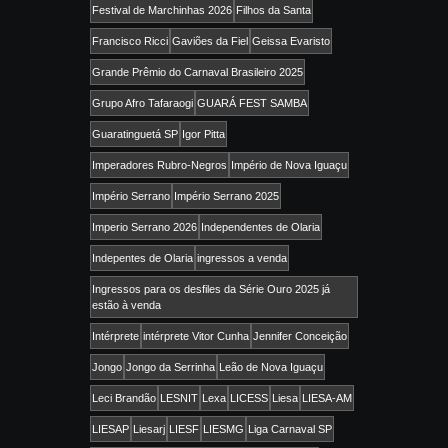
Festival de Marchinhas 2026
Filhos da Santa
Francisco Ricci
Gaviões da Fiel
Geissa Evaristo
Grande Prêmio do Carnaval Brasileiro 2025
Grupo Afro Tafaraogi
GUARÁ FEST SAMBA
Guaratinguetá SP
Igor Pitta
Imperadores Rubro-Negros
Império de Nova Iguaçu
Império Serrano
Império Serrano 2025
Imperio Serrano 2026
Independentes de Olaria
Indepentes de Olaria
ingressos a venda
Ingressos para os desfiles da Série Ouro 2025 já
estão à venda
Intérprete
intérprete Vitor Cunha
Jennifer Conceição
Jongo
Jongo da Serrinha
Leão de Nova Iguaçu
Leci Brandão
LESNIT
Lexa
LICESS
Liesa
LIESA-AM
LIESAP
Liesarj
LIESF
LIESMG
Liga Carnaval SP