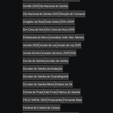
Desfile 2026
Dia Nacional do Samba
Dia Nacional do Samba 2024
Direção de Carnaval
Dragões da Real
Dudu Nobre
EFA-UESP
Em Cima da Hora
Em Cima da Hora 2025
Embaixada do Morro
enredista João Vitor Silveira
enredo 2026
ensaio de rua
ensaio de rua 2025
ensaio técnico
ensaios técnicos 2025
ESA
Escola de Samba
escolas de samba
Escolas de Samba da Avaliação
Escolas de Samba de Guaratinguetá
Escolas de Samba Mirins
Estácio de Sá
Estrela de Prata
Fabi Frota
Fábrica do Samba
FELIZ NATAL 2024
Fenasamba
Fernanda Maia
Festival de Futebol de Campo