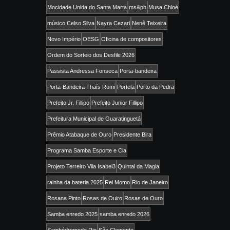
Mocidade Unida do Santa Marta
ms&pb
Musa Chloé
músico Celso Silva
Nayra Cezari
Nenê Teixeira
Novo Império
OESG
Oficina de compositores
Ordem do Sorteio dos Desfile 2026
Passista Andressa Fonseca
Porta-bandeira
Porta-Bandeira Thaís Romi
Portela
Porto da Pedra
Prefeito Jr. Fillipo
Prefeito Junior Fillipo
Prefeitura Municipal de Guaratinguetá
Prêmio Atabaque de Ouro
Presidente Bira
Programa Samba Esporte e Cia
Projeto Terreiro Vila Isabel3
Quintal da Magia
rainha da bateria 2025
Rei Momo
Rio de Janeiro
Rosana Pinto
Rosas de Ouiro
Rosas de Ouro
Samba enredo 2025
samba enredo 2026
Sambódromodo Rio
São Clemente