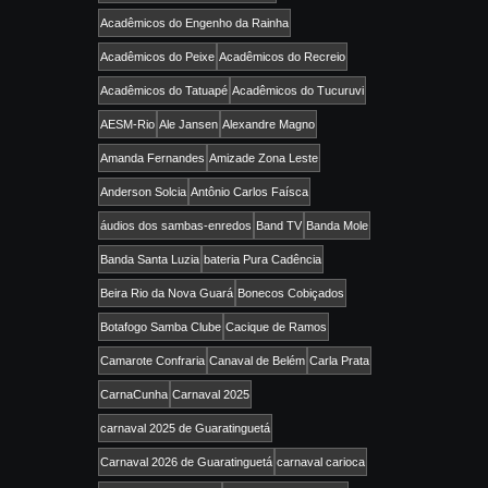
Acadêmicos do Engenho da Rainha
Acadêmicos do Peixe
Acadêmicos do Recreio
Acadêmicos do Tatuapé
Acadêmicos do Tucuruvi
AESM-Rio
Ale Jansen
Alexandre Magno
Amanda Fernandes
Amizade Zona Leste
Anderson Solcia
Antônio Carlos Faísca
áudios dos sambas-enredos
Band TV
Banda Mole
Banda Santa Luzia
bateria Pura Cadência
Beira Rio da Nova Guará
Bonecos Cobiçados
Botafogo Samba Clube
Cacique de Ramos
Camarote Confraria
Canaval de Belém
Carla Prata
CarnaCunha
Carnaval 2025
carnaval 2025 de Guaratinguetá
Carnaval 2026 de Guaratinguetá
carnaval carioca