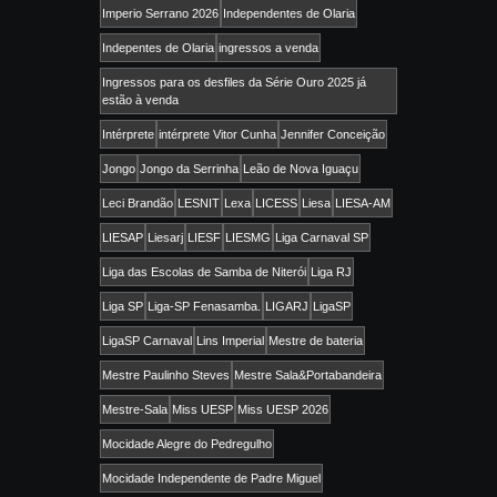
Imperio Serrano 2026
Independentes de Olaria
Indepentes de Olaria
ingressos a venda
Ingressos para os desfiles da Série Ouro 2025 já
estão à venda
Intérprete
intérprete Vitor Cunha
Jennifer Conceição
Jongo
Jongo da Serrinha
Leão de Nova Iguaçu
Leci Brandão
LESNIT
Lexa
LICESS
Liesa
LIESA-AM
LIESAP
Liesarj
LIESF
LIESMG
Liga Carnaval SP
Liga das Escolas de Samba de Niterói
Liga RJ
Liga SP
Liga-SP Fenasamba.
LIGARJ
LigaSP
LigaSP Carnaval
Lins Imperial
Mestre de bateria
Mestre Paulinho Steves
Mestre Sala&Portabandeira
Mestre-Sala
Miss UESP
Miss UESP 2026
Mocidade Alegre do Pedregulho
Mocidade Independente de Padre Miguel