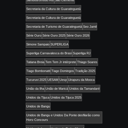
Secretaria da Cultura de Guaratinguetá
Secretaria de Cultura de Guaratinguetá
Secretaria de Turismo de Guaratinguetá
Seo Jamil
Série Ouro
Série Ouro 2025
Série Ouro 2026
Simone Sampaio
SUPERLIGA
Superliga Carnavalesca do Brasi
Superliga RJ
Tatiana Breia
Tem Tem Jr intérprete
Thiago Soares
Tiago Bombonatti
Tiago Domingos
Tradição 2025
Tucuruvi 2025
UESAM
Uesp
Uirapuru da Mooca
União da Ilha
União de Maricá
Unidos da Tamandaré
Unidos da Tijuca
Unidos da Tijuca 2025
Unidos de Bangu
Unidos de Bangu e Unidos Da Ponte desfilarão como
Hors-Concours