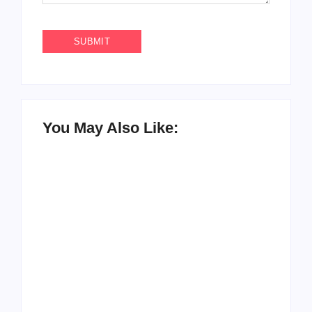
You May Also Like:
UESP realiza sorteio
do Carnaval 2027
Agenda do Samba:
neste domingo, 7/6,
Guará e Região –
no encerramento do
Confira os eventos!
CONAISAMBA
By
Admin
By
Admin