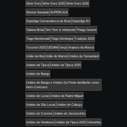
Série Ouro
Série Ouro 2025
Série Ouro 2026
Simone Sampaio
SUPERLIGA
Superliga Carnavalesca do Brasi
Superliga RJ
Tatiana Breia
Tem Tem Jr intérprete
Thiago Soares
Tiago Bombonatti
Tiago Domingos
Tradição 2025
Tucuruvi 2025
UESAM
Uesp
Uirapuru da Mooca
União da Ilha
União de Maricá
Unidos da Tamandaré
Unidos da Tijuca
Unidos da Tijuca 2025
Unidos de Bangu
Unidos de Bangu e Unidos Da Ponte desfilarão como
Hors-Concours
Unidos de Lucas
Unidos de Padre Miguel
Unidos de São Lucas
Unidos do Cabuçu
Unidos do Cosmos
Unidos do Jacarezinho
Unidos do Viradouro
Unidos da Tijuca 2025
Unisamba