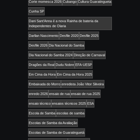
Corte momesca 2026
Cubango
Cultura Guaratingueta
Cunha SP
Dani Sant’Anna é a nova Rainha de bateria da
Independentes de Olaria
Darllan Nascimento
Desfile 2020
Desfile 2025
Desfile 2026
Dia Nacional do Samba
Dia Nacional do Samba 2024
Direção de Carnaval
Dragões da Real
Dudu Nobre
EFA-UESP
Em Cima da Hora
Em Cima da Hora 2025
Embaixada do Morro
enredista João Vitor Silveira
enredo 2026
ensaio de rua
ensaio de rua 2025
ensaio técnico
ensaios técnicos 2025
ESA
Escola de Samba
escolas de samba
Escolas de Samba da Avaliação
Escolas de Samba de Guaratinguetá