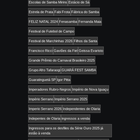
Escolas de Samba Mirins
Estácio de Sá
Estrela de Prata
Fabi Frota
Fábrica do Samba
FELIZ NATAL 2024
Fenasamba
Fernanda Maia
Festival de Futebol de Campo
Festival de Marchinhas 2026
Filhos da Santa
Francisco Ricci
Gaviões da Fiel
Geissa Evaristo
Grande Prêmio do Carnaval Brasileiro 2025
Grupo Afro Tafaraogi
GUARÁ FEST SAMBA
Guaratinguetá SP
Igor Pitta
Imperadores Rubro-Negros
Império de Nova Iguaçu
Império Serrano
Império Serrano 2025
Imperio Serrano 2026
Independentes de Olaria
Indepentes de Olaria
ingressos a venda
Ingressos para os desfiles da Série Ouro 2025 já
estão à venda