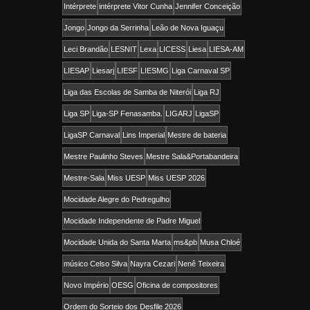
Intérprete
intérprete Vitor Cunha
Jennifer Conceição
Jongo
Jongo da Serrinha
Leão de Nova Iguaçu
Leci Brandão
LESNIT
Lexa
LICESS
Liesa
LIESA-AM
LIESAP
Liesarj
LIESF
LIESMG
Liga Carnaval SP
Liga das Escolas de Samba de Niterói
Liga RJ
Liga SP
Liga-SP Fenasamba.
LIGARJ
LigaSP
LigaSP Carnaval
Lins Imperial
Mestre de bateria
Mestre Paulinho Steves
Mestre Sala&Portabandeira
Mestre-Sala
Miss UESP
Miss UESP 2026
Mocidade Alegre do Pedregulho
Mocidade Independente de Padre Miguel
Mocidade Unida do Santa Marta
ms&pb
Musa Chloé
músico Celso Silva
Nayra Cezari
Nenê Teixeira
Novo Império
OESG
Oficina de compositores
Ordem do Sorteio dos Desfile 2026