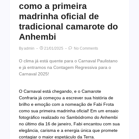
como a primeira
madrinha oficial de
tradicional camarote do
Anhembi
By
Admin
21/01/2025
No Comments
O clima já está quente para o Carnaval Paulistano
e já entramos na Contagem Regressiva para o
Carnaval 2025!
O Carnaval está chegando, e o Camarote
Confraria já começou a escrever sua história de
brilho e emoção com a nomeação de Fabi Frota
como sua primeira madrinha oficial! Em um ensaio
fotográfico realizado no Sambódromo do Anhembi
no último dia 16 de janeiro, Fabi encantou com sua
elegância, carisma e a energia única que promete
contagiar o maior espetáculo da Terra.