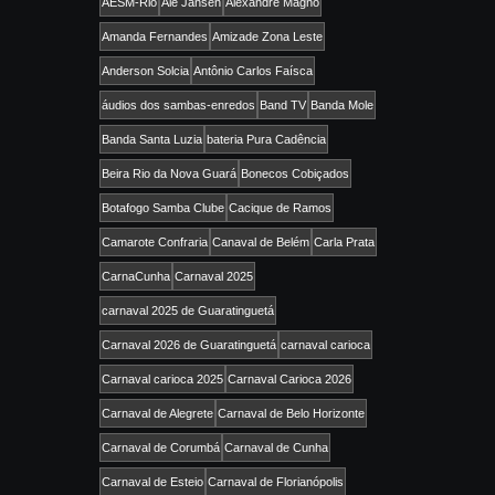
AESM-Rio
Ale Jansen
Alexandre Magno
Amanda Fernandes
Amizade Zona Leste
Anderson Solcia
Antônio Carlos Faísca
áudios dos sambas-enredos
Band TV
Banda Mole
Banda Santa Luzia
bateria Pura Cadência
Beira Rio da Nova Guará
Bonecos Cobiçados
Botafogo Samba Clube
Cacique de Ramos
Camarote Confraria
Canaval de Belém
Carla Prata
CarnaCunha
Carnaval 2025
carnaval 2025 de Guaratinguetá
Carnaval 2026 de Guaratinguetá
carnaval carioca
Carnaval carioca 2025
Carnaval Carioca 2026
Carnaval de Alegrete
Carnaval de Belo Horizonte
Carnaval de Corumbá
Carnaval de Cunha
Carnaval de Esteio
Carnaval de Florianópolis