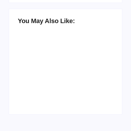
You May Also Like:
UESP realiza sorteio
do Carnaval 2027
Agenda do Samba:
neste domingo, 7/6,
Guará e Região –
no encerramento do
Confira os eventos!
CONAISAMBA
By
Admin
By
Admin