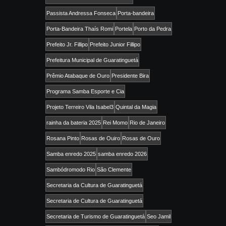
Passista Andressa Fonseca
Porta-bandeira
Porta-Bandeira Thaís Romi
Portela
Porto da Pedra
Prefeito Jr. Fillipo
Prefeito Junior Fillipo
Prefeitura Municipal de Guaratinguetá
Prêmio Atabaque de Ouro
Presidente Bira
Programa Samba Esporte e Cia
Projeto Terreiro Vila Isabel3
Quintal da Magia
rainha da bateria 2025
Rei Momo
Rio de Janeiro
Rosana Pinto
Rosas de Ouiro
Rosas de Ouro
Samba enredo 2025
samba enredo 2026
Sambódromodo Rio
São Clemente
Secretaria da Cultura de Guaratinguetá
Secretaria de Cultura de Guaratinguetá
Secretaria de Turismo de Guaratinguetá
Seo Jamil