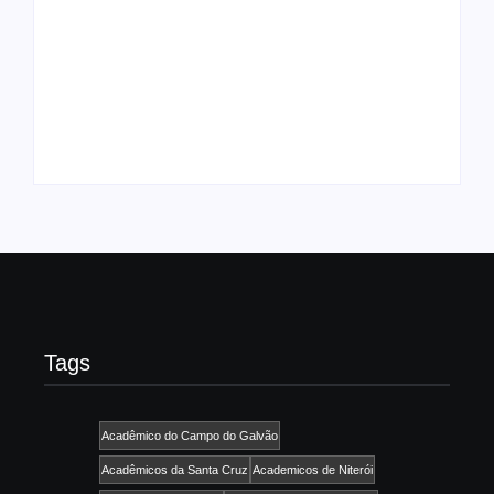
UESP realiza sorteio
do Carnaval 2027
Agenda do Samba:
neste domingo, 7/6,
Guará e Região –
no encerramento do
Confira os eventos!
CONAISAMBA
By
Admin
By
Admin
Tags
Acadêmico do Campo do Galvão
Acadêmicos da Santa Cruz
Academicos de Niterói