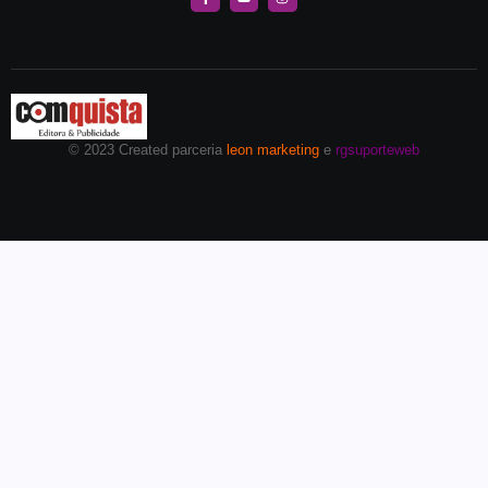
© 2023 Created parceria
leon marketing
e
rgsuporteweb