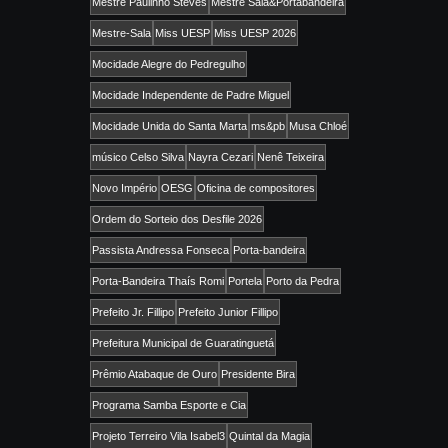
Mestre Paulinho Steves
Mestre Sala&Portabandeira
Mestre-Sala
Miss UESP
Miss UESP 2026
Mocidade Alegre do Pedregulho
Mocidade Independente de Padre Miguel
Mocidade Unida do Santa Marta
ms&pb
Musa Chloé
músico Celso Silva
Nayra Cezari
Nenê Teixeira
Novo Império
OESG
Oficina de compositores
Ordem do Sorteio dos Desfile 2026
Passista Andressa Fonseca
Porta-bandeira
Porta-Bandeira Thaís Romi
Portela
Porto da Pedra
Prefeito Jr. Fillipo
Prefeito Junior Fillipo
Prefeitura Municipal de Guaratinguetá
Prêmio Atabaque de Ouro
Presidente Bira
Programa Samba Esporte e Cia
Projeto Terreiro Vila Isabel3
Quintal da Magia