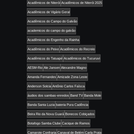
Acadêmicos de Niterói
Acadêmicos de Niterói 2025
Acadêmicos de Vigário Geral
Acadêmicos do Campo do Galvão
academicos do campo do galvão
Acadêmicos do Engenho da Rainha
Acadêmicos do Peixe
Acadêmicos do Recreio
Acadêmicos do Tatuapé
Acadêmicos do Tucuruvi
AESM-Rio
Ale Jansen
Alexandre Magno
Amanda Fernandes
Amizade Zona Leste
Anderson Solcia
Antônio Carlos Faísca
áudios dos sambas-enredos
Band TV
Banda Mole
Banda Santa Luzia
bateria Pura Cadência
Beira Rio da Nova Guará
Bonecos Cobiçados
Botafogo Samba Clube
Cacique de Ramos
Camarote Confraria
Canaval de Belém
Carla Prata