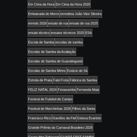
Em Cima da Hora
Em Cima da Hora 2025
Embaixada do Morro
enredista João Vitor Silveira
enredo 2026
ensaio de rua
ensaio de rua 2025
ensaio técnico
ensaios técnicos 2025
ESA
Escola de Samba
escolas de samba
Escolas de Samba da Avaliação
Escolas de Samba de Guaratinguetá
Escolas de Samba Mirins
Estácio de Sá
Estrela de Prata
Fabi Frota
Fábrica do Samba
FELIZ NATAL 2024
Fenasamba
Fernanda Maia
Festival de Futebol de Campo
Festival de Marchinhas 2026
Filhos da Santa
Francisco Ricci
Gaviões da Fiel
Geissa Evaristo
Grande Prêmio do Carnaval Brasileiro 2025
Grupo Afro Tafaraogi
GUARÁ FEST SAMBA