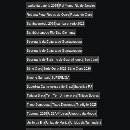
rainha da bateria 2025
Rei Momo
Rio de Janeiro
Rosana Pinto
Rosas de Ouiro
Rosas de Ouro
Samba enredo 2025
samba enredo 2026
Sambódromodo Rio
São Clemente
Secretaria da Cultura de Guaratinguetá
Secretaria de Cultura de Guaratinguetá
Secretaria de Turismo de Guaratinguetá
Seo Jamil
Série Ouro
Série Ouro 2025
Série Ouro 2026
Simone Sampaio
SUPERLIGA
Superliga Carnavalesca do Brasi
Superliga RJ
Tatiana Breia
Tem Tem Jr intérprete
Thiago Soares
Tiago Bombonatti
Tiago Domingos
Tradição 2025
Tucuruvi 2025
UESAM
Uesp
Uirapuru da Mooca
União da Ilha
União de Maricá
Unidos da Tamandaré