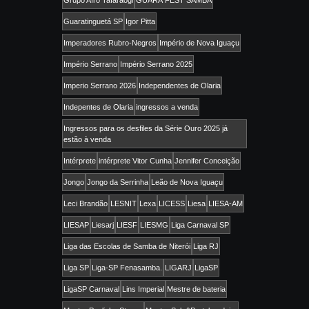
Guaratinguetá SP
Igor Pitta
Imperadores Rubro-Negros
Império de Nova Iguaçu
Império Serrano
Império Serrano 2025
Imperio Serrano 2026
Independentes de Olaria
Indepentes de Olaria
ingressos a venda
Ingressos para os desfiles da Série Ouro 2025 já
estão à venda
Intérprete
intérprete Vitor Cunha
Jennifer Conceição
Jongo
Jongo da Serrinha
Leão de Nova Iguaçu
Leci Brandão
LESNIT
Lexa
LICESS
Liesa
LIESA-AM
LIESAP
Liesarj
LIESF
LIESMG
Liga Carnaval SP
Liga das Escolas de Samba de Niterói
Liga RJ
Liga SP
Liga-SP Fenasamba.
LIGARJ
LigaSP
LigaSP Carnaval
Lins Imperial
Mestre de bateria