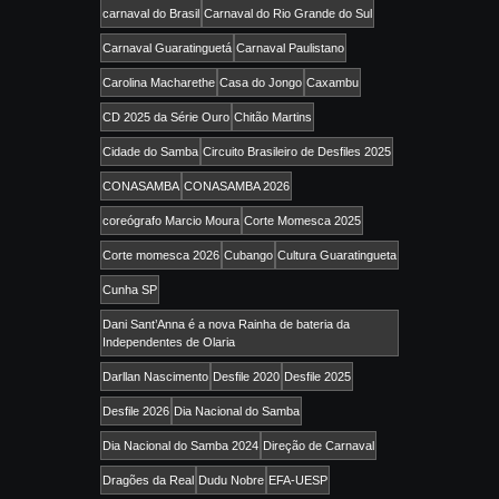
carnaval do Brasil
Carnaval do Rio Grande do Sul
Carnaval Guaratinguetá
Carnaval Paulistano
Carolina Macharethe
Casa do Jongo
Caxambu
CD 2025 da Série Ouro
Chitão Martins
Cidade do Samba
Circuito Brasileiro de Desfiles 2025
CONASAMBA
CONASAMBA 2026
coreógrafo Marcio Moura
Corte Momesca 2025
Corte momesca 2026
Cubango
Cultura Guaratingueta
Cunha SP
Dani Sant’Anna é a nova Rainha de bateria da
Independentes de Olaria
Darllan Nascimento
Desfile 2020
Desfile 2025
Desfile 2026
Dia Nacional do Samba
Dia Nacional do Samba 2024
Direção de Carnaval
Dragões da Real
Dudu Nobre
EFA-UESP