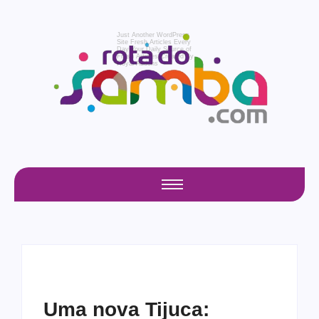
Just Another WordPress
Site
Fresh Articles Every
Day
Your Daily Source of
Fresh Articles
Created By
Royal Addons
Uma nova Tijuca: