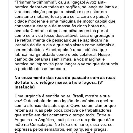
“Trimmmm-trimmmm”, caiu a ligação! A voz anti-
heroica desbrava todas as regiões, se lança na lama e
vira constelação porque a missão exige estar em
constante metamorfose para ser a cara do país. A
cidade moderna é uma máquina de motor capital que
consome a energia da massa às cinco horas na
avenida Central e depois empilha os restos por aí
como se a vida fosse descartável. Essa engrenagem
se retroalimenta de pessoas que se sacrificam na
jornada do dia a dia e que são vistas como animais a
serem abatidos. A metrópole é uma indústria que
fabrica marginalidade como efeito colateral. Nesse
campo de batalhas sem rimas, a voz marginal é
heroica no improviso para lançar o verso que denuncia
a podridão desse mercado.
No cruzamento das ruas do passado com as ruas
do futuro, o relógio marca a hora: agora. (3ª
instância)
Uma urgência é sentida no ar. Brasil, mostre a sua
voz! O desabafo de uma legião de anônimos quebra
com o silêncio do status quo. Ouve-se um clamor que
retoma as ruas pela boca coletiva de trabalhadores
que estão em deslocamento o tempo todo. Entre a
Augusta e a Angélica, multiplica-se um grito que dá a
mão na Consolação. No fluxo ordinário, essa voz se
expressa pelos semáforos, em parques e praças.