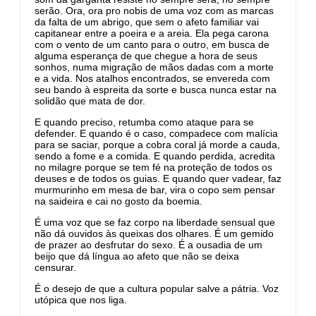
serão. Ora, ora pro nobis de uma voz com as marcas
da falta de um abrigo, que sem o afeto familiar vai
capitanear entre a poeira e a areia. Ela pega carona
com o vento de um canto para o outro, em busca de
alguma esperança de que chegue a hora de seus
sonhos, numa migração de mãos dadas com a morte
e a vida. Nos atalhos encontrados, se envereda com
seu bando à espreita da sorte e busca nunca estar na
solidão que mata de dor.
E quando preciso, retumba como ataque para se
defender. E quando é o caso, compadece com malícia
para se saciar, porque a cobra coral já morde a cauda,
sendo a fome e a comida. E quando perdida, acredita
no milagre porque se tem fé na proteção de todos os
deuses e de todos os guias. E quando quer vadear, faz
murmurinho em mesa de bar, vira o copo sem pensar
na saideira e cai no gosto da boemia.
É uma voz que se faz corpo na liberdade sensual que
não dá ouvidos às queixas dos olhares. É um gemido
de prazer ao desfrutar do sexo. É a ousadia de um
beijo que dá língua ao afeto que não se deixa
censurar.
É o desejo de que a cultura popular salve a pátria. Voz
utópica que nos liga.