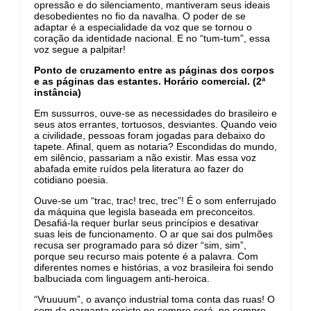
opressão e do silenciamento, mantiveram seus ideais
desobedientes no fio da navalha. O poder de se
adaptar é a especialidade da voz que se tornou o
coração da identidade nacional. E no “tum-tum”, essa
voz segue a palpitar!
Ponto de cruzamento entre as páginas dos corpos
e as páginas das estantes. Horário comercial. (2ª
instância)
Em sussurros, ouve-se as necessidades do brasileiro e
seus atos errantes, tortuosos, desviantes. Quando veio
a civilidade, pessoas foram jogadas para debaixo do
tapete. Afinal, quem as notaria? Escondidas do mundo,
em silêncio, passariam a não existir. Mas essa voz
abafada emite ruídos pela literatura ao fazer do
cotidiano poesia.
Ouve-se um “trac, trac! trec, trec”! É o som enferrujado
da máquina que legisla baseada em preconceitos.
Desafiá-la requer burlar seus princípios e desativar
suas leis de funcionamento. O ar que sai dos pulmões
recusa ser programado para só dizer “sim, sim”,
porque seu recurso mais potente é a palavra. Com
diferentes nomes e histórias, a voz brasileira foi sendo
balbuciada com linguagem anti-heroica.
“Vruuuum”, o avanço industrial toma conta das ruas! O
som da garganta resiste no sempre será, no sempre