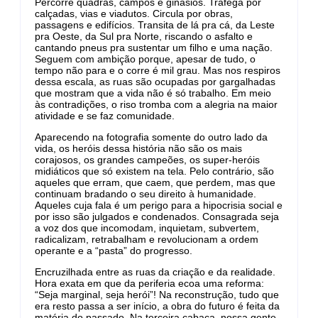
Percorre quadras, campos e ginásios. Trafega por
calçadas, vias e viadutos. Circula por obras,
passagens e edifícios. Transita de lá pra cá, da Leste
pra Oeste, da Sul pra Norte, riscando o asfalto e
cantando pneus pra sustentar um filho e uma nação.
Seguem com ambição porque, apesar de tudo, o
tempo não para e o corre é mil grau. Mas nos respiros
dessa escala, as ruas são ocupadas por gargalhadas
que mostram que a vida não é só trabalho. Em meio
às contradições, o riso tromba com a alegria na maior
atividade e se faz comunidade.
Aparecendo na fotografia somente do outro lado da
vida, os heróis dessa história não são os mais
corajosos, os grandes campeões, os super-heróis
midiáticos que só existem na tela. Pelo contrário, são
aqueles que erram, que caem, que perdem, mas que
continuam bradando o seu direito à humanidade.
Aqueles cuja fala é um perigo para a hipocrisia social e
por isso são julgados e condenados. Consagrada seja
a voz dos que incomodam, inquietam, subvertem,
radicalizam, retrabalham e revolucionam a ordem
operante e a “pasta” do progresso.
Encruzilhada entre as ruas da criação e da realidade.
Hora exata em que da periferia ecoa uma reforma:
“Seja marginal, seja herói”! Na reconstrução, tudo que
era resto passa a ser início, a obra do futuro é feita da
matéria do passado. Na terceira cabaça, nossa gente