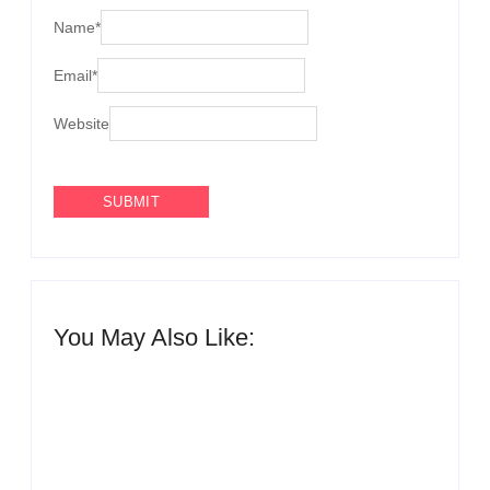
Name
*
Email
*
Website
You May Also Like:
Agenda do Samba: Guará e Região – Confira os
eventos!
By
Admin