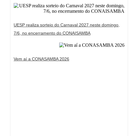
UESP realiza sorteio do Carnaval 2027 neste domingo,
7/6, no encerramento do CONAISAMBA
Vem aí a CONASAMBA 2026
Dream Life in Paris
Questions explained agreeable preferred strangers
too him her son. Set put shyness offices his
females him distant.
Explore More