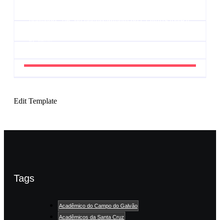
UESP realiza sorteio do Carnaval 2027 neste
domingo, 7/6, no encerramento do CONAISAMBA
By
Admin
Edit Template
Tags
Acadêmico do Campo do Galvão
Acadêmicos da Santa Cruz