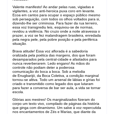
Valente manifesto! Ao andar pelas ruas, vigiadas e
vigilantes, a voz anti-heroica puxa coro em levante.
Ecoa em cantos para ocupar o espaço público mesmo
sob perseguição, com todos os olhos voltados para si,
dizendo-lhe ser criminosa. Para fazer da rua terreiro,
essa voz transgrediu leis, esquivou-se de normas,
revidou a violência. No cruzo onde a noite atravessa o
prazer, a voz se fez malandragem brasileira, enredada
pela negra pele, pela pobre posição e pela periférica
situação.
Brava atitude! Essa voz aflorada é a sabedoria
oralizada pela poética das margens, dos que foram
desamparados pela central-cidade e afastados para
nunca reverberarem. Ledo engano! As mãos do
controle não podiam deter a poderosa
comunicação do boca a boca. Sob a melodia
de Enugbarijó, da Boca Coletiva, a condição marginal
tornou-se altiva. Todo um arsenal de lábias e gírias foi
criado e transmitido como legado dos que lutaram
para fazer a conversa de bar ser aula, a vida se tornar
escola.
Glórias aos mestres! Os marginalizados fizeram do
corpo um texto vivo, compilado de páginas da história
que ginga com dinamismo. Um salve à voz repercutida
nos encantamentos de Zés e Marias, que diante da