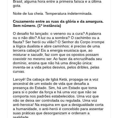
Brasil, alguma hora entre a primeira faísca e a última
gota.
Noite de lua cheia. Temperatura indeterminada.
Cruzamento entre as ruas da glória e da amargura.
Sem número. (1ª instância)
O desafio foi lançado: o veneno ou a cura? A palavra
ou o não dito? A luz ou a sombra? O cachimbo ou a
flauta? Ser herói ou vilão? O Senhor do Corpo irrompe
a lógica dualista e abre caminhos: é preciso de uma
terceira cabaça! Eis a energia exusíaca que, ao
misturar e sacudir, faz com que os opostos possam
coexistir no mesmo ser. Ao fazer da encruzilhada seu
domínio, ensina que não há uma direção única:
inventa-se a vida pelos desvios, pelos dribles, pelas
curvas.
Laroyê! Da cabaça de Igbá Ketá, propaga-se a voz
ancestral de um estado de vida que desafia a
presença do Estado. Sim, há um Estado que toma
para si o poder da força e há uma voz que não se
comporta nos padrões estabelecidos. Uma voz que
não se deixa ser controlada ou regulada. Uma voz
anti-heroica! Na esquina em que a desigualdade corta
a humanidade, o anti-herói é concebido para assentar
suas práticas que desorganizam e ordenam a
realidade.