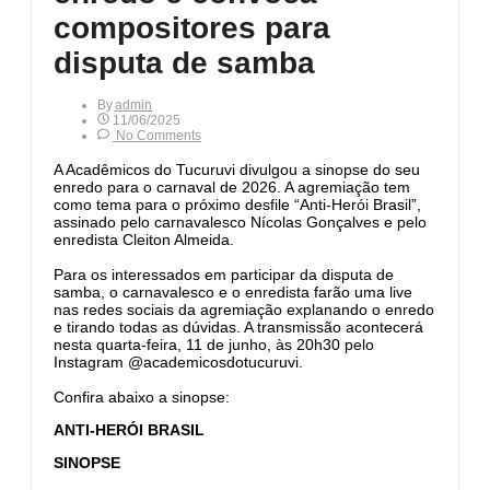
compositores para
disputa de samba
By
Admin
11/06/2025
No Comments
A Acadêmicos do Tucuruvi divulgou a sinopse do seu
enredo para o carnaval de 2026. A agremiação tem
como tema para o próximo desfile “Anti-Herói Brasil”,
assinado pelo carnavalesco Nícolas Gonçalves e pelo
enredista Cleiton Almeida.
Para os interessados em participar da disputa de
samba, o carnavalesco e o enredista farão uma live
nas redes sociais da agremiação explanando o enredo
e tirando todas as dúvidas. A transmissão acontecerá
nesta quarta-feira, 11 de junho, às 20h30 pelo
Instagram @academicosdotucuruvi.
Confira abaixo a sinopse:
ANTI-HERÓI BRASIL
SINOPSE