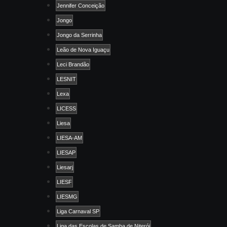
Jennifer Conceição
Jongo
Jongo da Serrinha
Leão de Nova Iguaçu
Leci Brandão
LESNIT
Lexa
LICESS
Liesa
LIESA-AM
LIESAP
Liesarj
LIESF
LIESMG
Liga Carnaval SP
Liga das Escolas de Samba de Niterói