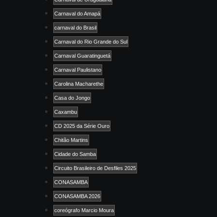
Carnaval do Amapá
carnaval do Brasil
Carnaval do Rio Grande do Sul
Carnaval Guaratinguetá
Carnaval Paulistano
Carolina Macharethe
Casa do Jongo
Caxambu
CD 2025 da Série Ouro
Chitão Martins
Cidade do Samba
Circuito Brasileiro de Desfiles 2025
CONASAMBA
CONASAMBA 2026
coreógrafo Marcio Moura