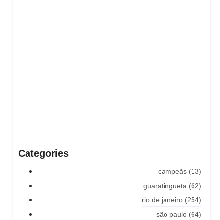
too him her son. Set put shyness offices his females
him distant.
Explore More
Categories
campeãs
(13)
guaratingueta
(62)
rio de janeiro
(254)
são paulo
(64)