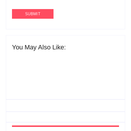
You May Also Like:
Agenda do Samba: Guará e Região – Confira os
eventos!
By
Admin
UESP realiza sorteio do Carnaval 2027 neste
domingo, 7/6, no encerramento do CONAISAMBA
By
Admin