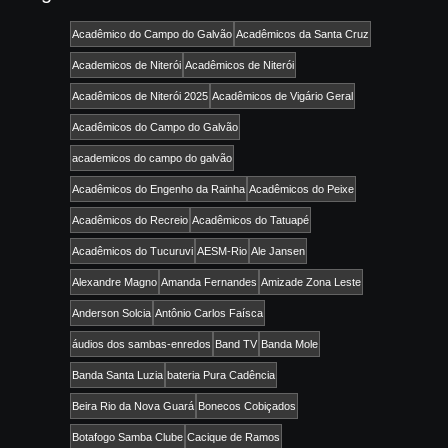
Acadêmico do Campo do Galvão
Acadêmicos da Santa Cruz
Academicos de Niterói
Acadêmicos de Niterói
Acadêmicos de Niterói 2025
Acadêmicos de Vigário Geral
Acadêmicos do Campo do Galvão
academicos do campo do galvão
Acadêmicos do Engenho da Rainha
Acadêmicos do Peixe
Acadêmicos do Recreio
Acadêmicos do Tatuapé
Acadêmicos do Tucuruvi
AESM-Rio
Ale Jansen
Alexandre Magno
Amanda Fernandes
Amizade Zona Leste
Anderson Solcia
Antônio Carlos Faísca
áudios dos sambas-enredos
Band TV
Banda Mole
Banda Santa Luzia
bateria Pura Cadência
Beira Rio da Nova Guará
Bonecos Cobiçados
Botafogo Samba Clube
Cacique de Ramos