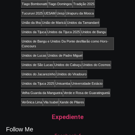
Tiago Bombonatti
Tiago Domingos
Tradição 2025
Tucuruvi 2025
UESAM
Uesp
Uirapuru da Mooca
União da Ilha
União de Maricá
Unidos da Tamandaré
Unidos da Tijuca
Unidos da Tijuca 2025
Unidos de Bangu
Unidos de Bangu e Unidos Da Ponte desfilarão como Hors-
Concours
Unidos de Lucas
Unidos de Padre Miguel
Unidos de São Lucas
Unidos do Cabuçu
Unidos do Cosmos
Unidos do Jacarezinho
Unidos do Viradouro
Unidos da Tijuca 2025
Unisamba
Universidade Estácio
Velha Guarda da Mangueira
Verde e Rosa de Guaratinguetá
Verônica Lima
Vila Isabel
Xande de Pilares
Expediente
Follow Me