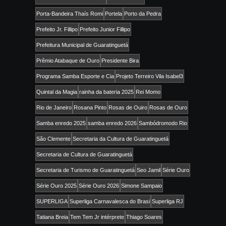
Porta-Bandeira Thaís Romi
Portela
Porto da Pedra
Prefeito Jr. Fillipo
Prefeito Junior Fillipo
Prefeitura Municipal de Guaratinguetá
Prêmio Atabaque de Ouro
Presidente Bira
Programa Samba Esporte e Cia
Projeto Terreiro Vila Isabel3
Quintal da Magia
rainha da bateria 2025
Rei Momo
Rio de Janeiro
Rosana Pinto
Rosas de Ouiro
Rosas de Ouro
Samba enredo 2025
samba enredo 2026
Sambódromodo Rio
São Clemente
Secretaria da Cultura de Guaratinguetá
Secretaria de Cultura de Guaratinguetá
Secretaria de Turismo de Guaratinguetá
Seo Jamil
Série Ouro
Série Ouro 2025
Série Ouro 2026
Simone Sampaio
SUPERLIGA
Superliga Carnavalesca do Brasi
Superliga RJ
Tatiana Breia
Tem Tem Jr intérprete
Thiago Soares