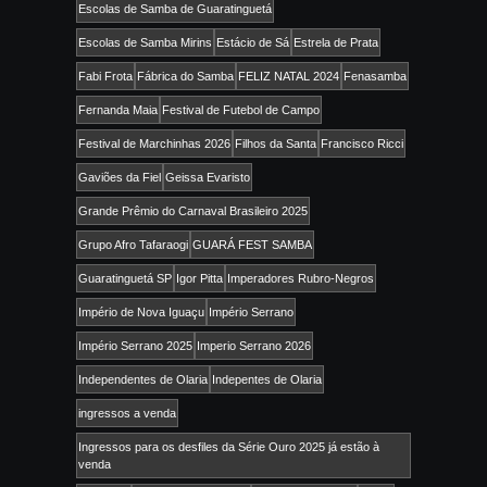
Escolas de Samba de Guaratinguetá
Escolas de Samba Mirins
Estácio de Sá
Estrela de Prata
Fabi Frota
Fábrica do Samba
FELIZ NATAL 2024
Fenasamba
Fernanda Maia
Festival de Futebol de Campo
Festival de Marchinhas 2026
Filhos da Santa
Francisco Ricci
Gaviões da Fiel
Geissa Evaristo
Grande Prêmio do Carnaval Brasileiro 2025
Grupo Afro Tafaraogi
GUARÁ FEST SAMBA
Guaratinguetá SP
Igor Pitta
Imperadores Rubro-Negros
Império de Nova Iguaçu
Império Serrano
Império Serrano 2025
Imperio Serrano 2026
Independentes de Olaria
Indepentes de Olaria
ingressos a venda
Ingressos para os desfiles da Série Ouro 2025 já estão à
venda