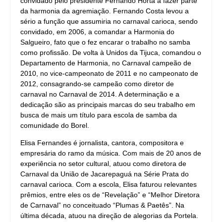
convidado pelo presidente Fernando Horta a fazer parte
da harmonia da agremiação. Fernando Costa levou a
sério a função que assumiria no carnaval carioca, sendo
convidado, em 2006, a comandar a Harmonia do
Salgueiro, fato que o fez encarar o trabalho no samba
como profissão. De volta à Unidos da Tijuca, comandou o
Departamento de Harmonia, no Carnaval campeão de
2010, no vice-campeonato de 2011 e no campeonato de
2012, consagrando-se campeão como diretor de
carnaval no Carnaval de 2014. A determinação e a
dedicação são as principais marcas do seu trabalho em
busca de mais um título para escola de samba da
comunidade do Borel.
Elisa Fernandes é jornalista, cantora, compositora e
empresária do ramo da música. Com mais de 20 anos de
experiência no setor cultural, atuou como diretora de
Carnaval da União de Jacarepaguá na Série Prata do
carnaval carioca. Com a escola, Elisa faturou relevantes
prêmios, entre eles os de “Revelação” e “Melhor Diretora
de Carnaval” no conceituado “Plumas & Paetês”. Na
última década, atuou na direção de alegorias da Portela.