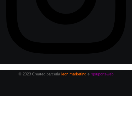
© 2023 Created parceria
leon marketing
e
rgsuporteweb