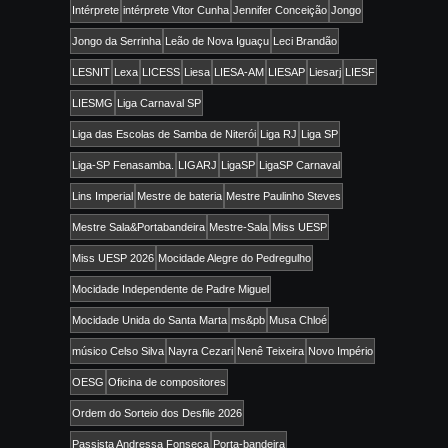
Intérprete
intérprete Vitor Cunha
Jennifer Conceição
Jongo
Jongo da Serrinha
Leão de Nova Iguaçu
Leci Brandão
LESNIT
Lexa
LICESS
Liesa
LIESA-AM
LIESAP
Liesarj
LIESF
LIESMG
Liga Carnaval SP
Liga das Escolas de Samba de Niterói
Liga RJ
Liga SP
Liga-SP Fenasamba.
LIGARJ
LigaSP
LigaSP Carnaval
Lins Imperial
Mestre de bateria
Mestre Paulinho Steves
Mestre Sala&Portabandeira
Mestre-Sala
Miss UESP
Miss UESP 2026
Mocidade Alegre do Pedregulho
Mocidade Independente de Padre Miguel
Mocidade Unida do Santa Marta
ms&pb
Musa Chloé
músico Celso Silva
Nayra Cezari
Nenê Teixeira
Novo Império
OESG
Oficina de compositores
Ordem do Sorteio dos Desfile 2026
Passista Andressa Fonseca
Porta-bandeira