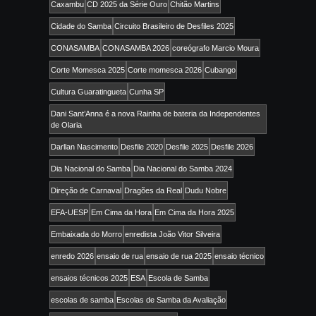
Caxambu
CD 2025 da Série Ouro
Chitão Martins
Cidade do Samba
Circuito Brasileiro de Desfiles 2025
CONASAMBA
CONASAMBA 2026
coreógrafo Marcio Moura
Corte Momesca 2025
Corte momesca 2026
Cubango
Cultura Guaratingueta
Cunha SP
Dani Sant’Anna é a nova Rainha de bateria da Independentes
de Olaria
Darllan Nascimento
Desfile 2020
Desfile 2025
Desfile 2026
Dia Nacional do Samba
Dia Nacional do Samba 2024
Direção de Carnaval
Dragões da Real
Dudu Nobre
EFA-UESP
Em Cima da Hora
Em Cima da Hora 2025
Embaixada do Morro
enredista João Vitor Silveira
enredo 2026
ensaio de rua
ensaio de rua 2025
ensaio técnico
ensaios técnicos 2025
ESA
Escola de Samba
escolas de samba
Escolas de Samba da Avaliação