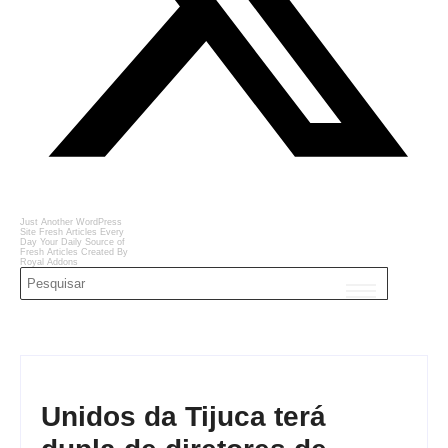
Just Another WordPress
Site
Fresh Articles Every
Day
Your Daily Source of
Fresh Articles
Created By
Royal Addons
Unidos da Tijuca terá