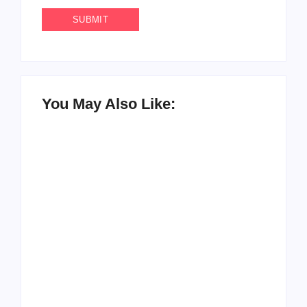
You May Also Like:
UESP realiza sorteio
do Carnaval 2027
Agenda do Samba:
neste domingo, 7/6,
Guará e Região –
no encerramento do
Confira os eventos!
CONAISAMBA
By
Admin
By
Admin