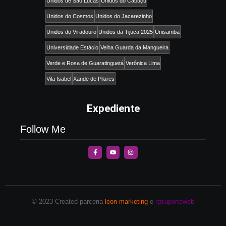
Unidos de São Lucas
Unidos do Cabuçu
Unidos do Cosmos
Unidos do Jacarezinho
Unidos do Viradouro
Unidos da Tijuca 2025
Unisamba
Universidade Estácio
Velha Guarda da Mangueira
Verde e Rosa de Guaratinguetá
Verônica Lima
Vila Isabel
Xande de Pilares
Expediente
Follow Me
© 2023 Created parceria
leon marketing
e
rgsuporteweb