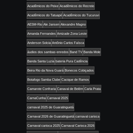
Acadêmicos do Peixe
Acadêmicos do Recreio
Acadêmicos do Tatuapé
Acadêmicos do Tucuruvi
AESM-Rio
Ale Jansen
Alexandre Magno
Amanda Fernandes
Amizade Zona Leste
Anderson Solcia
Antônio Carlos Faísca
áudios dos sambas-enredos
Band TV
Banda Mole
Banda Santa Luzia
bateria Pura Cadência
Beira Rio da Nova Guará
Bonecos Cobiçados
Botafogo Samba Clube
Cacique de Ramos
Camarote Confraria
Canaval de Belém
Carla Prata
CarnaCunha
Carnaval 2025
carnaval 2025 de Guaratinguetá
Carnaval 2026 de Guaratinguetá
carnaval carioca
Carnaval carioca 2025
Carnaval Carioca 2026