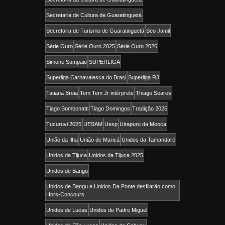
Secretaria de Cultura de Guaratinguetá
Secretaria de Turismo de Guaratinguetá
Seo Jamil
Série Ouro
Série Ouro 2025
Série Ouro 2026
Simone Sampaio
SUPERLIGA
Superliga Carnavalesca do Brasi
Superliga RJ
Tatiana Breia
Tem Tem Jr intérprete
Thiago Soares
Tiago Bombonatti
Tiago Domingos
Tradição 2025
Tucuruvi 2025
UESAM
Uesp
Uirapuru da Mooca
União da Ilha
União de Maricá
Unidos da Tamandaré
Unidos da Tijuca
Unidos da Tijuca 2025
Unidos de Bangu
Unidos de Bangu e Unidos Da Ponte desfilarão como
Hors-Concours
Unidos de Lucas
Unidos de Padre Miguel