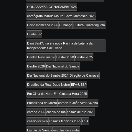
CONASAMBA
CONASAMBA 2026
coreógrafo Marcio Moura
Corte Momesca 2025
Corte momesca 2026
Cubango
Cultura Guaratingueta
Cunha SP
Dani Sant’Anna é a nova Rainha de bateria da
Independentes de Olaria
Darllan Nascimento
Desfile 2020
Desfile 2025
Desfile 2026
Dia Nacional do Samba
Dia Nacional do Samba 2024
Direção de Carnaval
Dragões da Real
Dudu Nobre
EFA-UESP
Em Cima da Hora
Em Cima da Hora 2025
Embaixada do Morro
enredista João Vitor Silveira
enredo 2026
ensaio de rua
ensaio de rua 2025
ensaio técnico
ensaios técnicos 2025
ESA
Escola de Samba
escolas de samba