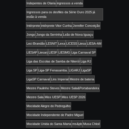
Indepentes de Olaria
ingressos a venda
Ingressos para os desfiles da Série Ouro 2025 já
estão à venda
Intérprete
intérprete Vitor Cunha
Jennifer Conceição
Jongo
Jongo da Serrinha
Leão de Nova Iguaçu
Leci Brandão
LESNIT
Lexa
LICESS
Liesa
LIESA-AM
LIESAP
Liesarj
LIESF
LIESMG
Liga Carnaval SP
Liga das Escolas de Samba de Niterói
Liga RJ
Liga SP
Liga-SP Fenasamba.
LIGARJ
LigaSP
LigaSP Carnaval
Lins Imperial
Mestre de bateria
Mestre Paulinho Steves
Mestre Sala&Portabandeira
Mestre-Sala
Miss UESP
Miss UESP 2026
Mocidade Alegre do Pedregulho
Mocidade Independente de Padre Miguel
Mocidade Unida do Santa Marta
ms&pb
Musa Chloé