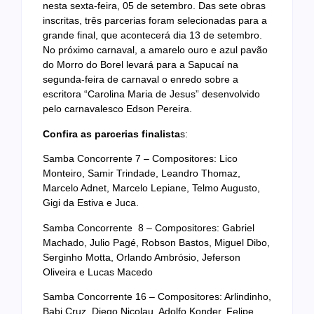
nesta sexta-feira, 05 de setembro. Das sete obras
inscritas, três parcerias foram selecionadas para a
grande final, que acontecerá dia 13 de setembro.
No próximo carnaval, a amarelo ouro e azul pavão
do Morro do Borel levará para a Sapucaí na
segunda-feira de carnaval o enredo sobre a
escritora “Carolina Maria de Jesus” desenvolvido
pelo carnavalesco Edson Pereira.
Confira as parcerias finalista
s:
Samba Concorrente 7 – Compositores: Lico
Monteiro, Samir Trindade, Leandro Thomaz,
Marcelo Adnet, Marcelo Lepiane, Telmo Augusto,
Gigi da Estiva e Juca.
Samba Concorrente 8 – Compositores: Gabriel
Machado, Julio Pagé, Robson Bastos, Miguel Dibo,
Serginho Motta, Orlando Ambrósio, Jeferson
Oliveira e Lucas Macedo
Samba Concorrente 16 – Compositores: Arlindinho,
Babi Cruz, Diego Nicolau, Adolfo Konder, Felipe