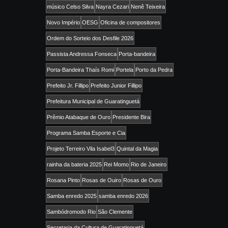
músico Celso Silva
Nayra Cezari
Nenê Teixeira
Novo Império
OESG
Oficina de compositores
Ordem do Sorteio dos Desfile 2026
Passista Andressa Fonseca
Porta-bandeira
Porta-Bandeira Thaís Romi
Portela
Porto da Pedra
Prefeito Jr. Fillipo
Prefeito Junior Fillipo
Prefeitura Municipal de Guaratinguetá
Prêmio Atabaque de Ouro
Presidente Bira
Programa Samba Esporte e Cia
Projeto Terreiro Vila Isabel3
Quintal da Magia
rainha da bateria 2025
Rei Momo
Rio de Janeiro
Rosana Pinto
Rosas de Ouiro
Rosas de Ouro
Samba enredo 2025
samba enredo 2026
Sambódromodo Rio
São Clemente
Secretaria da Cultura de Guaratinguetá