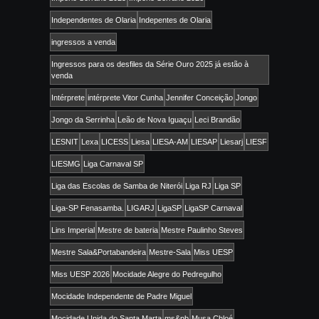
Independentes de Olaria
Indepentes de Olaria
ingressos a venda
Ingressos para os desfiles da Série Ouro 2025 já estão à
venda
Intérprete
intérprete Vitor Cunha
Jennifer Conceição
Jongo
Jongo da Serrinha
Leão de Nova Iguaçu
Leci Brandão
LESNIT
Lexa
LICESS
Liesa
LIESA-AM
LIESAP
Liesarj
LIESF
LIESMG
Liga Carnaval SP
Liga das Escolas de Samba de Niterói
Liga RJ
Liga SP
Liga-SP Fenasamba.
LIGARJ
LigaSP
LigaSP Carnaval
Lins Imperial
Mestre de bateria
Mestre Paulinho Steves
Mestre Sala&Portabandeira
Mestre-Sala
Miss UESP
Miss UESP 2026
Mocidade Alegre do Pedregulho
Mocidade Independente de Padre Miguel
Mocidade Unida do Santa Marta
ms&pb
Musa Chloé