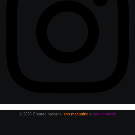
© 2023 Created parceria
leon marketing
e
rgsuporteweb