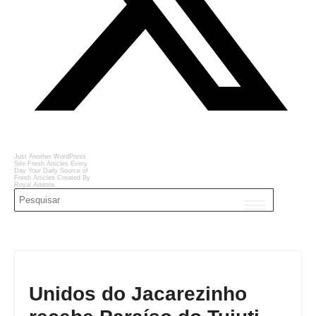
Just Another WordPress
Site
Fresh Articles Every
Day
Your Daily Source of
Fresh Articles
Created By
Royal Addons
Unidos do Jacarezinho