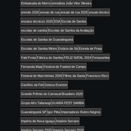
Embaixada do Morro
enredista João Vitor Silveira
enredo 2026
ensaio de rua
ensaio de rua 2025
ensaio técnico
ensaios técnicos 2025
ESA
Escola de Samba
escolas de samba
Escolas de Samba da Avaliação
Escolas de Samba de Guaratinguetá
Escolas de Samba Mirins
Estácio de Sá
Estrela de Prata
Fabi Frota
Fábrica do Samba
FELIZ NATAL 2024
Fenasamba
Fernanda Maia
Festival de Futebol de Campo
Festival de Marchinhas 2026
Filhos da Santa
Francisco Ricci
Gaviões da Fiel
Geissa Evaristo
Grande Prêmio do Carnaval Brasileiro 2025
Grupo Afro Tafaraogi
GUARÁ FEST SAMBA
Guaratinguetá SP
Igor Pitta
Imperadores Rubro-Negros
Império de Nova Iguaçu
Império Serrano
Império Serrano 2025
Imperio Serrano 2026