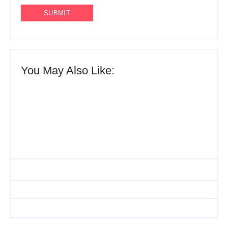
You May Also Like:
UESP realiza sorteio do
Carnaval 2027 neste
Agenda do Samba:
domingo, 7/6, no
Guará e Região –
encerramento do
Confira os eventos!
CONAISAMBA
By
Admin
By
Admin