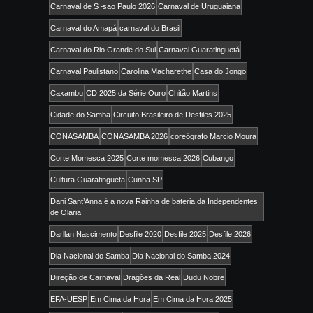
Carnaval de S~sao Paulo 2026
Carnaval de Uruguaiana
Carnaval do Amapá
carnaval do Brasil
Carnaval do Rio Grande do Sul
Carnaval Guaratinguetá
Carnaval Paulistano
Carolina Macharethe
Casa do Jongo
Caxambu
CD 2025 da Série Ouro
Chitão Martins
Cidade do Samba
Circuito Brasileiro de Desfiles 2025
CONASAMBA
CONASAMBA 2026
coreógrafo Marcio Moura
Corte Momesca 2025
Corte momesca 2026
Cubango
Cultura Guaratingueta
Cunha SP
Dani Sant’Anna é a nova Rainha de bateria da Independentes
de Olaria
Darllan Nascimento
Desfile 2020
Desfile 2025
Desfile 2026
Dia Nacional do Samba
Dia Nacional do Samba 2024
Direção de Carnaval
Dragões da Real
Dudu Nobre
EFA-UESP
Em Cima da Hora
Em Cima da Hora 2025