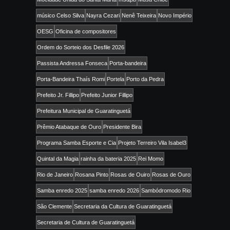
músico Celso Silva
Nayra Cezari
Nenê Teixeira
Novo Império
OESG
Oficina de compositores
Ordem do Sorteio dos Desfile 2026
Passista Andressa Fonseca
Porta-bandeira
Porta-Bandeira Thaís Romi
Portela
Porto da Pedra
Prefeito Jr. Fillipo
Prefeito Junior Fillipo
Prefeitura Municipal de Guaratinguetá
Prêmio Atabaque de Ouro
Presidente Bira
Programa Samba Esporte e Cia
Projeto Terreiro Vila Isabel3
Quintal da Magia
rainha da bateria 2025
Rei Momo
Rio de Janeiro
Rosana Pinto
Rosas de Ouiro
Rosas de Ouro
Samba enredo 2025
samba enredo 2026
Sambódromodo Rio
São Clemente
Secretaria da Cultura de Guaratinguetá
Secretaria de Cultura de Guaratinguetá