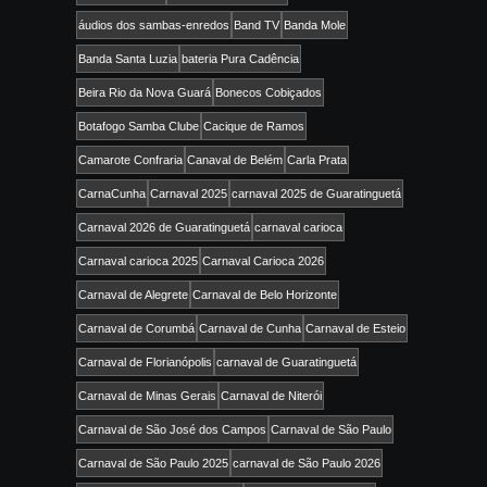
áudios dos sambas-enredos
Band TV
Banda Mole
Banda Santa Luzia
bateria Pura Cadência
Beira Rio da Nova Guará
Bonecos Cobiçados
Botafogo Samba Clube
Cacique de Ramos
Camarote Confraria
Canaval de Belém
Carla Prata
CarnaCunha
Carnaval 2025
carnaval 2025 de Guaratinguetá
Carnaval 2026 de Guaratinguetá
carnaval carioca
Carnaval carioca 2025
Carnaval Carioca 2026
Carnaval de Alegrete
Carnaval de Belo Horizonte
Carnaval de Corumbá
Carnaval de Cunha
Carnaval de Esteio
Carnaval de Florianópolis
carnaval de Guaratinguetá
Carnaval de Minas Gerais
Carnaval de Niterói
Carnaval de São José dos Campos
Carnaval de São Paulo
Carnaval de São Paulo 2025
carnaval de São Paulo 2026