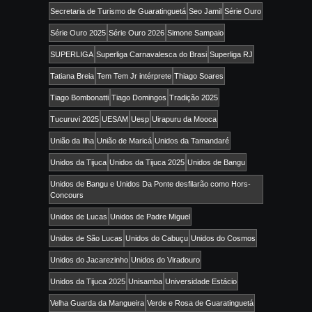
Secretaria de Turismo de Guaratinguetá
Seo Jamil
Série Ouro
Série Ouro 2025
Série Ouro 2026
Simone Sampaio
SUPERLIGA
Superliga Carnavalesca do Brasi
Superliga RJ
Tatiana Breia
Tem Tem Jr intérprete
Thiago Soares
Tiago Bombonatti
Tiago Domingos
Tradição 2025
Tucuruvi 2025
UESAM
Uesp
Uirapuru da Mooca
União da Ilha
União de Maricá
Unidos da Tamandaré
Unidos da Tijuca
Unidos da Tijuca 2025
Unidos de Bangu
Unidos de Bangu e Unidos Da Ponte desfilarão como Hors-
Concours
Unidos de Lucas
Unidos de Padre Miguel
Unidos de São Lucas
Unidos do Cabuçu
Unidos do Cosmos
Unidos do Jacarezinho
Unidos do Viradouro
Unidos da Tijuca 2025
Unisamba
Universidade Estácio
Velha Guarda da Mangueira
Verde e Rosa de Guaratinguetá