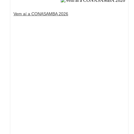
Vem aí a CONASAMBA 2026
Dream Life in Paris
Questions explained agreeable preferred strangers
too him her son. Set put shyness offices his females
him distant.
Explore More