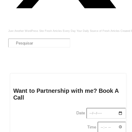
Just Another WordPress Site
Fresh Articles Every Day
Your Daily Source of Fresh Articles
Created 
Want to Partnership with me? Book A
Call
Date
Time