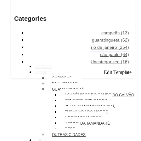
Categories
campeãs
(13)
guaratingueta
(62)
rio de janeiro
(254)
são paulo
(64)
Uncategorized
(16)
NOTÍCIAS
Edit Template
ESCOLAS
CARIOCAS
PAULISTANAS
GUARATINGUETÁ
ACADÊMICOS DO CAMPO DO GALVÃO
BONECOS COBIÇADOS
BEIRA RIO DA NOVA GUARÁ
EMBAIXADA DO MORRO
MOCIDADE ALEGRE
UNIDOS DA TAMANDARÉ
OESG
OUTRAS CIDADES
ENREDOS