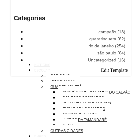
Categories
campeãs
(13)
guaratingueta
(62)
rio de janeiro
(254)
são paulo
(64)
Uncategorized
(16)
NOTÍCIAS
Edit Template
ESCOLAS
CARIOCAS
PAULISTANAS
GUARATINGUETÁ
ACADÊMICOS DO CAMPO DO GALVÃO
BONECOS COBIÇADOS
BEIRA RIO DA NOVA GUARÁ
EMBAIXADA DO MORRO
MOCIDADE ALEGRE
UNIDOS DA TAMANDARÉ
OESG
OUTRAS CIDADES
ENREDOS