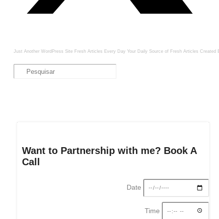
Just Another WordPress Site
Fresh Articles Every Day
Your Daily Source of Fresh Articles
Created 
Want to Partnership with me? Book A
Call
Date
Time