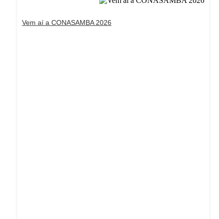
Vem aí a CONASAMBA 2026
Dream Life in Paris
Questions explained agreeable preferred strangers
too him her son. Set put shyness offices his females
him distant.
Explore More