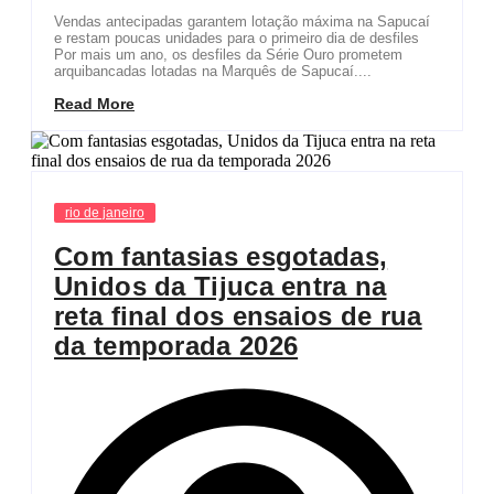
Vendas antecipadas garantem lotação máxima na Sapucaí
e restam poucas unidades para o primeiro dia de desfiles
Por mais um ano, os desfiles da Série Ouro prometem
arquibancadas lotadas na Marquês de Sapucaí....
Read More
rio de janeiro
Com fantasias esgotadas,
Unidos da Tijuca entra na
reta final dos ensaios de rua
da temporada 2026