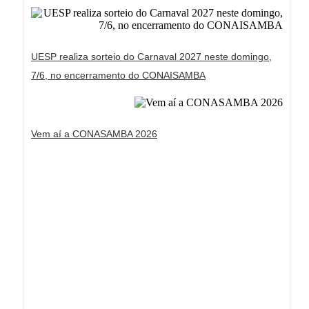
UESP realiza sorteio do Carnaval 2027 neste domingo,
7/6, no encerramento do CONAISAMBA
Vem aí a CONASAMBA 2026
Dream Life in Paris
Questions explained agreeable preferred strangers
too him her son. Set put shyness offices his
females him distant.
Explore More