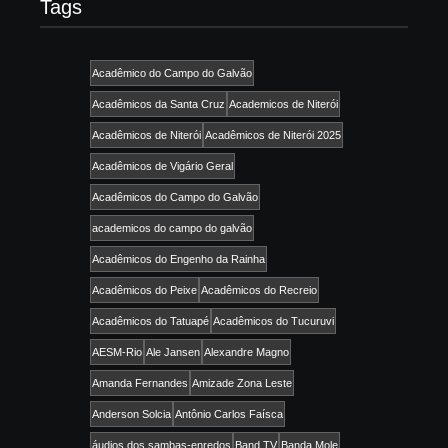
Tags
Acadêmico do Campo do Galvão
Acadêmicos da Santa Cruz
Academicos de Niterói
Acadêmicos de Niterói
Acadêmicos de Niterói 2025
Acadêmicos de Vigário Geral
Acadêmicos do Campo do Galvão
academicos do campo do galvão
Acadêmicos do Engenho da Rainha
Acadêmicos do Peixe
Acadêmicos do Recreio
Acadêmicos do Tatuapé
Acadêmicos do Tucuruvi
AESM-Rio
Ale Jansen
Alexandre Magno
Amanda Fernandes
Amizade Zona Leste
Anderson Solcia
Antônio Carlos Faísca
áudios dos sambas-enredos
Band TV
Banda Mole