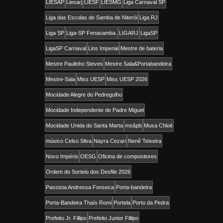
LIESAP
Liesarj
LIESF
LIESMG
Liga Carnaval SP
Liga das Escolas de Samba de Niterói
Liga RJ
Liga SP
Liga-SP Fenasamba.
LIGARJ
LigaSP
LigaSP Carnaval
Lins Imperial
Mestre de bateria
Mestre Paulinho Steves
Mestre Sala&Portabandeira
Mestre-Sala
Miss UESP
Miss UESP 2026
Mocidade Alegre do Pedregulho
Mocidade Independente de Padre Miguel
Mocidade Unida do Santa Marta
ms&pb
Musa Chloé
músico Celso Silva
Nayra Cezari
Nenê Teixeira
Novo Império
OESG
Oficina de compositores
Ordem do Sorteio dos Desfile 2026
Passista Andressa Fonseca
Porta-bandeira
Porta-Bandeira Thaís Romi
Portela
Porto da Pedra
Prefeito Jr. Fillipo
Prefeito Junior Fillipo