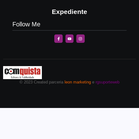
Expediente
Follow Me
© 2023 Created parceria
leon marketing
e
rgsuporteweb