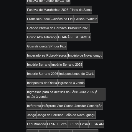
Festival de Futebol de Campo
Festival de Marchinhas 2026
Filhos da Santa
Francisco Ricci
Gaviões da Fiel
Geissa Evaristo
Grande Prêmio do Carnaval Brasileiro 2025
Grupo Afro Tafaraogi
GUARÁ FEST SAMBA
Guaratinguetá SP
Igor Pitta
Imperadores Rubro-Negros
Império de Nova Iguaçu
Império Serrano
Império Serrano 2025
Imperio Serrano 2026
Independentes de Olaria
Indepentes de Olaria
ingressos a venda
Ingressos para os desfiles da Série Ouro 2025 já
estão à venda
Intérprete
intérprete Vitor Cunha
Jennifer Conceição
Jongo
Jongo da Serrinha
Leão de Nova Iguaçu
Leci Brandão
LESNIT
Lexa
LICESS
Liesa
LIESA-AM