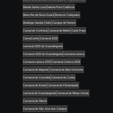
Banda Santa Luzia
bateria Pura Cadência
Beira Rio da Nova Guará
Bonecos Cobiçados
Botafogo Samba Clube
Cacique de Ramos
Camarote Confraria
Canaval de Belém
Carla Prata
CarnaCunha
Carnaval 2025
carnaval 2025 de Guaratinguetá
Carnaval 2026 de Guaratinguetá
carnaval carioca
Carnaval carioca 2025
Carnaval Carioca 2026
Carnaval de Alegrete
Carnaval de Belo Horizonte
Carnaval de Corumbá
Carnaval de Cunha
Carnaval de Esteio
Carnaval de Florianópolis
carnaval de Guaratinguetá
Carnaval de Minas Gerais
Carnaval de Niterói
Carnaval de São José dos Campos