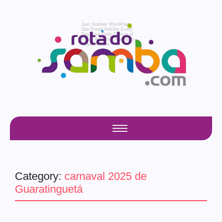
Just Another WordPress
Site
Fresh Articles Every
Day
Your Daily Source of
Fresh Articles
Created By
Royal Addons
Category:
carnaval 2025 de
Guaratinguetá