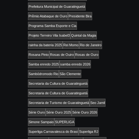
Prefeitura Municipal de Guaratinguetá
Prêmio Atabaque de Ouro
Presidente Bira
Programa Samba Esporte e Cia
Projeto Terreiro Vila Isabel3
Quintal da Magia
rainha da bateria 2025
Rei Momo
Rio de Janeiro
Rosana Pinto
Rosas de Ouiro
Rosas de Ouro
Samba enredo 2025
samba enredo 2026
Sambódromodo Rio
São Clemente
Secretaria da Cultura de Guaratinguetá
Secretaria de Cultura de Guaratinguetá
Secretaria de Turismo de Guaratinguetá
Seo Jamil
Série Ouro
Série Ouro 2025
Série Ouro 2026
Simone Sampaio
SUPERLIGA
Superliga Carnavalesca do Brasi
Superliga RJ