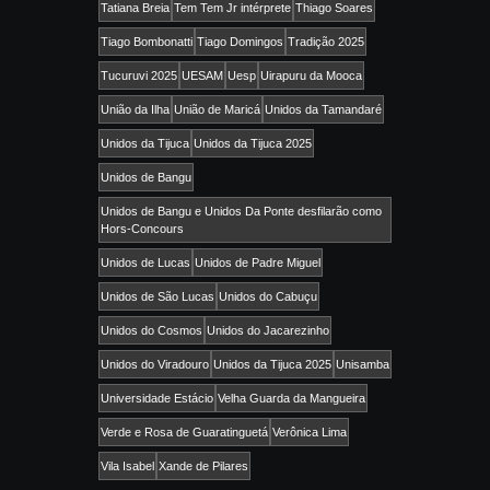
Tatiana Breia
Tem Tem Jr intérprete
Thiago Soares
Tiago Bombonatti
Tiago Domingos
Tradição 2025
Tucuruvi 2025
UESAM
Uesp
Uirapuru da Mooca
União da Ilha
União de Maricá
Unidos da Tamandaré
Unidos da Tijuca
Unidos da Tijuca 2025
Unidos de Bangu
Unidos de Bangu e Unidos Da Ponte desfilarão como
Hors-Concours
Unidos de Lucas
Unidos de Padre Miguel
Unidos de São Lucas
Unidos do Cabuçu
Unidos do Cosmos
Unidos do Jacarezinho
Unidos do Viradouro
Unidos da Tijuca 2025
Unisamba
Universidade Estácio
Velha Guarda da Mangueira
Verde e Rosa de Guaratinguetá
Verônica Lima
Vila Isabel
Xande de Pilares