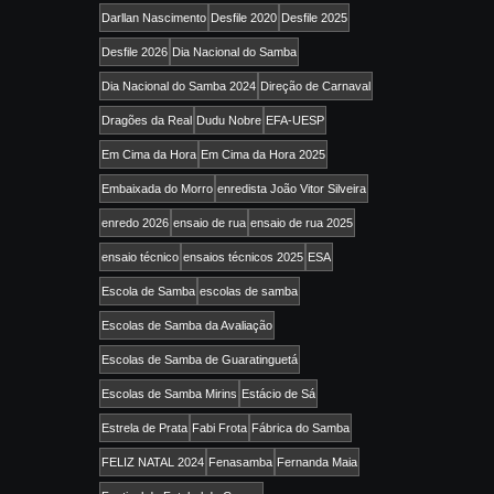
Darllan Nascimento
Desfile 2020
Desfile 2025
Desfile 2026
Dia Nacional do Samba
Dia Nacional do Samba 2024
Direção de Carnaval
Dragões da Real
Dudu Nobre
EFA-UESP
Em Cima da Hora
Em Cima da Hora 2025
Embaixada do Morro
enredista João Vitor Silveira
enredo 2026
ensaio de rua
ensaio de rua 2025
ensaio técnico
ensaios técnicos 2025
ESA
Escola de Samba
escolas de samba
Escolas de Samba da Avaliação
Escolas de Samba de Guaratinguetá
Escolas de Samba Mirins
Estácio de Sá
Estrela de Prata
Fabi Frota
Fábrica do Samba
FELIZ NATAL 2024
Fenasamba
Fernanda Maia