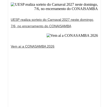
UESP realiza sorteio do Carnaval 2027 neste domingo,
7/6, no encerramento do CONAISAMBA
Vem aí a CONASAMBA 2026
Dream Life in Paris
Questions explained agreeable preferred strangers
too him her son. Set put shyness offices his
females him distant.
Explore More