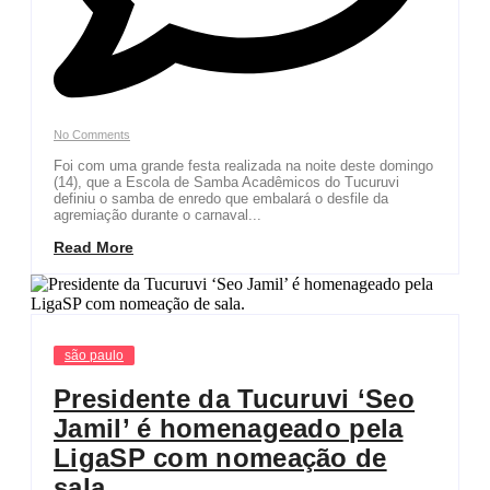
No Comments
Foi com uma grande festa realizada na noite deste domingo
(14), que a Escola de Samba Acadêmicos do Tucuruvi
definiu o samba de enredo que embalará o desfile da
agremiação durante o carnaval...
Read More
são paulo
Presidente da Tucuruvi ‘Seo
Jamil’ é homenageado pela
LigaSP com nomeação de
sala.