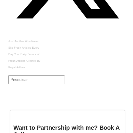
Just Another WordPress
Site
Fresh Articles Every
Day
Your Daily Source of
Fresh Articles
Created By
Royal Addons
Want to Partnership with me? Book A