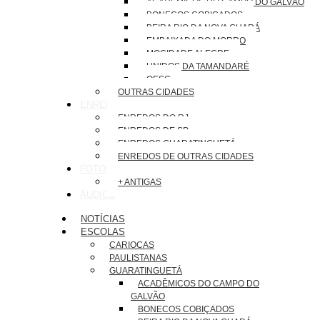
ACADÊMICOS DO CAMPO DO GALVÃO
BONECOS COBIÇADOS
BEIRA RIO DA NOVA GUARÁ
EMBAIXADA DO MORRO
MOCIDADE ALEGRE
UNIDOS DA TAMANDARÉ
OESG
OUTRAS CIDADES
ENREDOS
ENREDOS DO RJ
ENREDOS DE SP
ENREDOS GUARATINGUETÁ
ENREDOS DE OUTRAS CIDADES
FOTOS
+ ANTIGAS
ÁUDIOS
NOTÍCIAS
ESCOLAS
CARIOCAS
PAULISTANAS
GUARATINGUETÁ
ACADÊMICOS DO CAMPO DO
GALVÃO
BONECOS COBIÇADOS