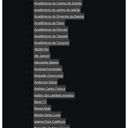
Acadêmicos do Campo do Galvão
academicos do campo do galvão
Acadêmicos do Engenho da Rainha
Acadêmicos do Peixe
Acadêmicos do Recreio
Acadêmicos do Tatuapé
Acadêmicos do Tucuruvi
AESM-Rio
Ale Jansen
Alexandre Magno
Amanda Fernandes
Amizade Zona Leste
Anderson Solcia
Antônio Carlos Faísca
áudios dos sambas-enredos
Band TV
Banda Mole
Banda Santa Luzia
bateria Pura Cadência
Beira Rio da Nova Guará