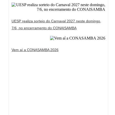
UESP realiza sorteio do Carnaval 2027 neste domingo,
7/6, no encerramento do CONAISAMBA
Vem aí a CONASAMBA 2026
Dream Life in Paris
Questions explained agreeable preferred strangers
too him her son. Set put shyness offices his
females him distant.
Explore More