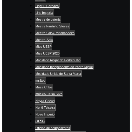
LigaSP Carnaval
Lins Imperial
Mestre de bateria
Mestre Paulinho Steves
Mestre Sala&Portabandeira
Mestre-Sala
Miss UESP
Miss UESP 2026
Mocidade Alegre do Pedregulho
Mocidade Independente de Padre Miguel
Mocidade Unida do Santa Marta
ms&pb
Musa Chloé
músico Celso Silva
Nayra Cezari
Nenê Teixeira
Novo Império
OESG
Oficina de compositores