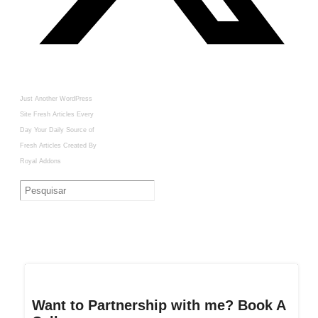
Just Another WordPress
Site
Fresh Articles Every
Day
Your Daily Source of
Fresh Articles
Created By
Royal Addons
Want to Partnership with me? Book A