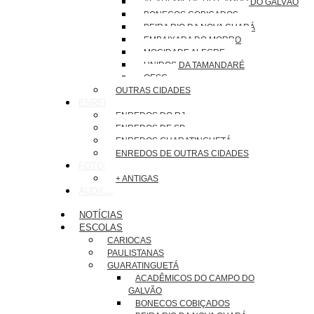
ACADÊMICOS DO CAMPO DO GALVÃO
BONECOS COBIÇADOS
BEIRA RIO DA NOVA GUARÁ
EMBAIXADA DO MORRO
MOCIDADE ALEGRE
UNIDOS DA TAMANDARÉ
OESG
OUTRAS CIDADES
ENREDOS
ENREDOS DO RJ
ENREDOS DE SP
ENREDOS GUARATINGUETÁ
ENREDOS DE OUTRAS CIDADES
FOTOS
+ ANTIGAS
ÁUDIOS
NOTÍCIAS
ESCOLAS
CARIOCAS
PAULISTANAS
GUARATINGUETÁ
ACADÊMICOS DO CAMPO DO
GALVÃO
BONECOS COBIÇADOS