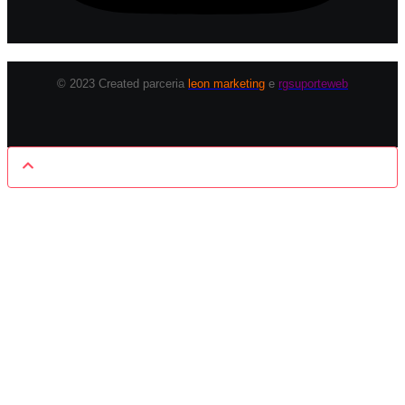
© 2023 Created parceria
leon marketing
e
rgsuporteweb