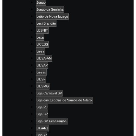
Jongo
Jongo da Serrinha
Leão de Nova Iguaçu
Leci Brandão
LESNIT
Lexa
LICESS
Liesa
LIESA-AM
LIESAP
Liesarj
LIESF
LIESMG
Liga Carnaval SP
Liga das Escolas de Samba de Niterói
Liga RJ
Liga SP
Liga-SP Fenasamba.
LIGARJ
LigaSP