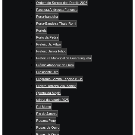
Ordem do Sorteio dos Desfile 2026
Passista Andressa Fonseca
Porta-bandeira
Porta-Bandeira Thaís Romi
Portela
Porto da Pedra
Prefeito Jr. Fillipo
Prefeito Junior Fillipo
Prefeitura Municipal de Guaratinguetá
Prêmio Atabaque de Ouro
Presidente Bira
Programa Samba Esporte e Cia
Projeto Terreiro Vila Isabel3
Quintal da Magia
rainha da bateria 2025
Rei Momo
Rio de Janeiro
Rosana Pinto
Rosas de Ouiro
Rosas de Ouro