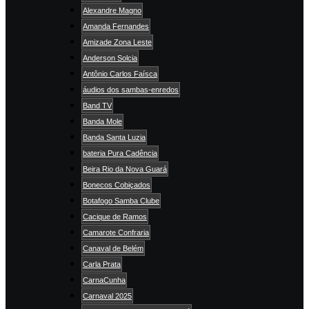
Alexandre Magno
Amanda Fernandes
Amizade Zona Leste
Anderson Solcia
Antônio Carlos Faísca
áudios dos sambas-enredos
Band TV
Banda Mole
Banda Santa Luzia
bateria Pura Cadência
Beira Rio da Nova Guará
Bonecos Cobiçados
Botafogo Samba Clube
Cacique de Ramos
Camarote Confraria
Canaval de Belém
Carla Prata
CarnaCunha
Carnaval 2025