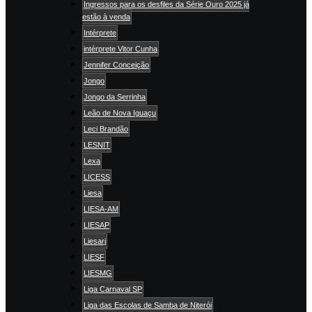
Ingressos para os desfiles da Série Ouro 2025 já
estão à venda
Intérprete
intérprete Vitor Cunha
Jennifer Conceição
Jongo
Jongo da Serrinha
Leão de Nova Iguaçu
Leci Brandão
LESNIT
Lexa
LICESS
Liesa
LIESA-AM
LIESAP
Liesarj
LIESF
LIESMG
Liga Carnaval SP
Liga das Escolas de Samba de Niterói