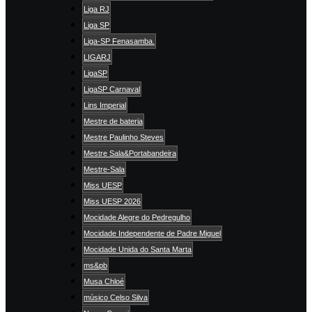
Liga RJ
Liga SP
Liga-SP Fenasamba.
LIGARJ
LigaSP
LigaSP Carnaval
Lins Imperial
Mestre de bateria
Mestre Paulinho Steves
Mestre Sala&Portabandeira
Mestre-Sala
Miss UESP
Miss UESP 2026
Mocidade Alegre do Pedregulho
Mocidade Independente de Padre Miguel
Mocidade Unida do Santa Marta
ms&pb
Musa Chloé
músico Celso Silva