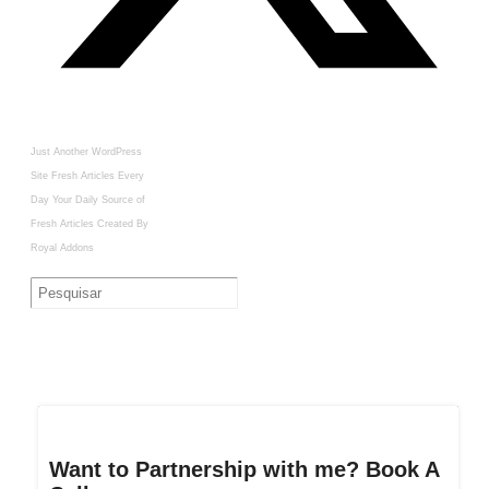
Just Another WordPress
Site
Fresh Articles Every
Day
Your Daily Source of
Fresh Articles
Created By
Royal Addons
Want to Partnership with me? Book A