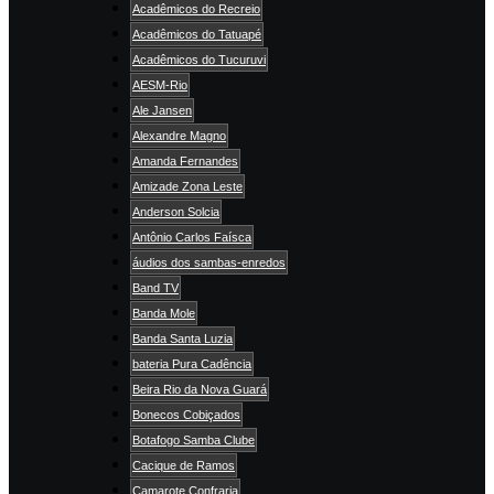
Acadêmicos do Recreio
Acadêmicos do Tatuapé
Acadêmicos do Tucuruvi
AESM-Rio
Ale Jansen
Alexandre Magno
Amanda Fernandes
Amizade Zona Leste
Anderson Solcia
Antônio Carlos Faísca
áudios dos sambas-enredos
Band TV
Banda Mole
Banda Santa Luzia
bateria Pura Cadência
Beira Rio da Nova Guará
Bonecos Cobiçados
Botafogo Samba Clube
Cacique de Ramos
Camarote Confraria