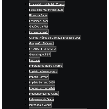
Festival de Futebol de Campo
Festival de Marchinhas 2026
Filhos da Santa
Francisco Ricci
Gaviões da Fiel
Geissa Evaristo
Grande Prêmio do Carnaval Brasileiro 2025
Grupo Afro Tafaraogi
GUARÁ FEST SAMBA
Guaratinguetá SP
Igor Pitta
Imperadores Rubro-Negros
Império de Nova Iguaçu
Império Serrano
Império Serrano 2025
Imperio Serrano 2026
Independentes de Olaria
Indepentes de Olaria
ingressos a venda