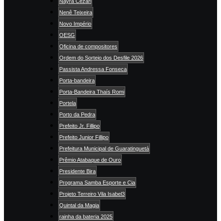
Nayra Cezari
Nenê Teixeira
Novo Império
OESG
Oficina de compositores
Ordem do Sorteio dos Desfile 2026
Passista Andressa Fonseca
Porta-bandeira
Porta-Bandeira Thaís Romi
Portela
Porto da Pedra
Prefeito Jr. Fillipo
Prefeito Junior Fillipo
Prefeitura Municipal de Guaratinguetá
Prêmio Atabaque de Ouro
Presidente Bira
Programa Samba Esporte e Cia
Projeto Terreiro Vila Isabel3
Quintal da Magia
rainha da bateria 2025