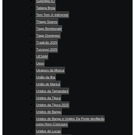
Superliga RJ
Tatiana Breia
Tem Tem Jr intérprete
Thiago Soares
Tiago Bombonatti
Tiago Domingos
Tradição 2025
Tucuruvi 2025
UESAM
Uesp
Uirapuru da Mooca
União da Ilha
União de Maricá
Unidos da Tamandaré
Unidos da Tijuca
Unidos da Tijuca 2025
Unidos de Bangu
Unidos de Bangu e Unidos Da Ponte desfilarão
como Hors-Concours
Unidos de Lucas