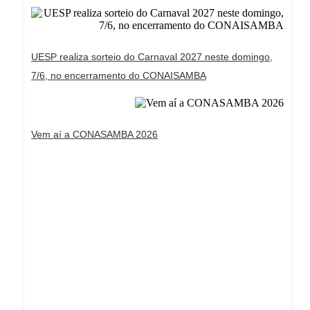
UESP realiza sorteio do Carnaval 2027 neste domingo,
7/6, no encerramento do CONAISAMBA
Vem aí a CONASAMBA 2026
Dream Life in Paris
Questions explained agreeable preferred strangers
too him her son. Set put shyness offices his
females him distant.
Explore More