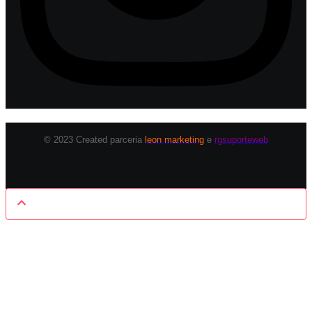
© 2023 Created parceria
leon marketing
e
rgsuporteweb