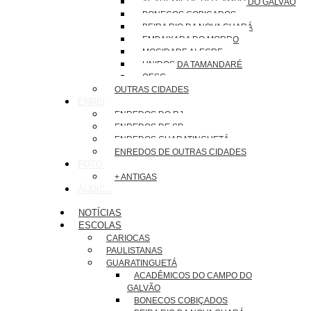
ACADÊMICOS DO CAMPO DO GALVÃO
BONECOS COBIÇADOS
BEIRA RIO DA NOVA GUARÁ
EMBAIXADA DO MORRO
MOCIDADE ALEGRE
UNIDOS DA TAMANDARÉ
OESG
OUTRAS CIDADES
ENREDOS
ENREDOS DO RJ
ENREDOS DE SP
ENREDOS GUARATINGUETÁ
ENREDOS DE OUTRAS CIDADES
FOTOS
+ ANTIGAS
ÁUDIOS
NOTÍCIAS
ESCOLAS
CARIOCAS
PAULISTANAS
GUARATINGUETÁ
ACADÊMICOS DO CAMPO DO
GALVÃO
BONECOS COBIÇADOS