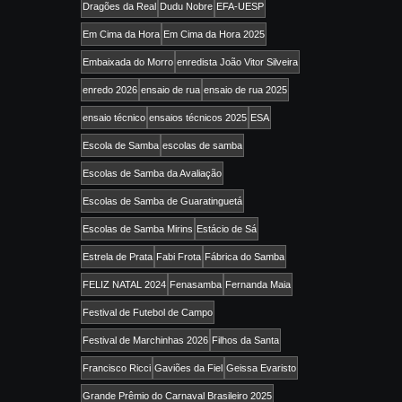
Dragões da Real
Dudu Nobre
EFA-UESP
Em Cima da Hora
Em Cima da Hora 2025
Embaixada do Morro
enredista João Vitor Silveira
enredo 2026
ensaio de rua
ensaio de rua 2025
ensaio técnico
ensaios técnicos 2025
ESA
Escola de Samba
escolas de samba
Escolas de Samba da Avaliação
Escolas de Samba de Guaratinguetá
Escolas de Samba Mirins
Estácio de Sá
Estrela de Prata
Fabi Frota
Fábrica do Samba
FELIZ NATAL 2024
Fenasamba
Fernanda Maia
Festival de Futebol de Campo
Festival de Marchinhas 2026
Filhos da Santa
Francisco Ricci
Gaviões da Fiel
Geissa Evaristo
Grande Prêmio do Carnaval Brasileiro 2025