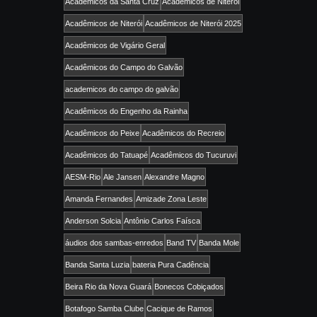
Acadêmicos da Santa Cruz
Academicos de Niterói
Acadêmicos de Niterói
Acadêmicos de Niterói 2025
Acadêmicos de Vigário Geral
Acadêmicos do Campo do Galvão
academicos do campo do galvão
Acadêmicos do Engenho da Rainha
Acadêmicos do Peixe
Acadêmicos do Recreio
Acadêmicos do Tatuapé
Acadêmicos do Tucuruvi
AESM-Rio
Ale Jansen
Alexandre Magno
Amanda Fernandes
Amizade Zona Leste
Anderson Solcia
Antônio Carlos Faísca
áudios dos sambas-enredos
Band TV
Banda Mole
Banda Santa Luzia
bateria Pura Cadência
Beira Rio da Nova Guará
Bonecos Cobiçados
Botafogo Samba Clube
Cacique de Ramos