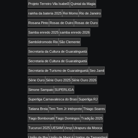
Projeto Terreiro Vila Isabel3
Quintal da Magia
rainha da bateria 2025
Rei Momo
Rio de Janeiro
Rosana Pinto
Rosas de Ouiro
Rosas de Ouro
Samba enredo 2025
samba enredo 2026
Sambódromodo Rio
São Clemente
Secretaria da Cultura de Guaratinguetá
Secretaria de Cultura de Guaratinguetá
Secretaria de Turismo de Guaratinguetá
Seo Jamil
Série Ouro
Série Ouro 2025
Série Ouro 2026
Simone Sampaio
SUPERLIGA
Superliga Carnavalesca do Brasi
Superliga RJ
Tatiana Breia
Tem Tem Jr intérprete
Thiago Soares
Tiago Bombonatti
Tiago Domingos
Tradição 2025
Tucuruvi 2025
UESAM
Uesp
Uirapuru da Mooca
União da Ilha
União de Maricá
Unidos da Tamandaré