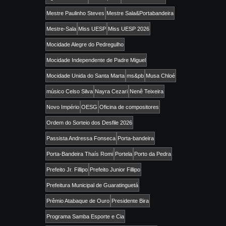
Mestre Paulinho Steves
Mestre Sala&Portabandeira
Mestre-Sala
Miss UESP
Miss UESP 2026
Mocidade Alegre do Pedregulho
Mocidade Independente de Padre Miguel
Mocidade Unida do Santa Marta
ms&pb
Musa Chloé
músico Celso Silva
Nayra Cezari
Nenê Teixeira
Novo Império
OESG
Oficina de compositores
Ordem do Sorteio dos Desfile 2026
Passista Andressa Fonseca
Porta-bandeira
Porta-Bandeira Thaís Romi
Portela
Porto da Pedra
Prefeito Jr. Fillipo
Prefeito Junior Fillipo
Prefeitura Municipal de Guaratinguetá
Prêmio Atabaque de Ouro
Presidente Bira
Programa Samba Esporte e Cia