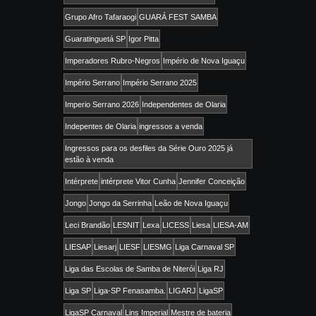
Grupo Afro Tafaraogi
GUARÁ FEST SAMBA
Guaratinguetá SP
Igor Pitta
Imperadores Rubro-Negros
Império de Nova Iguaçu
Império Serrano
Império Serrano 2025
Imperio Serrano 2026
Independentes de Olaria
Indepentes de Olaria
ingressos a venda
Ingressos para os desfiles da Série Ouro 2025 já
estão à venda
Intérprete
intérprete Vitor Cunha
Jennifer Conceição
Jongo
Jongo da Serrinha
Leão de Nova Iguaçu
Leci Brandão
LESNIT
Lexa
LICESS
Liesa
LIESA-AM
LIESAP
Liesarj
LIESF
LIESMG
Liga Carnaval SP
Liga das Escolas de Samba de Niterói
Liga RJ
Liga SP
Liga-SP Fenasamba.
LIGARJ
LigaSP
LigaSP Carnaval
Lins Imperial
Mestre de bateria