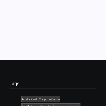
Clemente e faz projetos em
conjunto com a escola
09/10/2024
-
No Comments
admin
Porta-bandeira vai comandar projeto para formação de
novos casais de mestre-sala e porta-bandeira, além de
preparar a voz do intérprete Rafael Tinguinha para o desfile
na Sapucaí Determinada e apaixonada pelo que faz,...
Read More
Tags
Acadêmico do Campo do Galvão