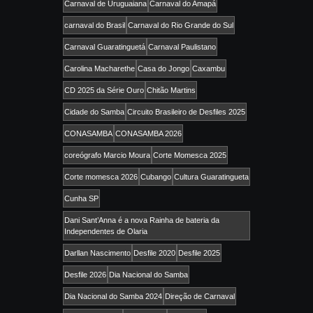
Carnaval de Uruguaiana
Carnaval do Amapá
carnaval do Brasil
Carnaval do Rio Grande do Sul
Carnaval Guaratinguetá
Carnaval Paulistano
Carolina Macharethe
Casa do Jongo
Caxambu
CD 2025 da Série Ouro
Chitão Martins
Cidade do Samba
Circuito Brasileiro de Desfiles 2025
CONASAMBA
CONASAMBA 2026
coreógrafo Marcio Moura
Corte Momesca 2025
Corte momesca 2026
Cubango
Cultura Guaratingueta
Cunha SP
Dani Sant’Anna é a nova Rainha de bateria da
Independentes de Olaria
Darllan Nascimento
Desfile 2020
Desfile 2025
Desfile 2026
Dia Nacional do Samba
Dia Nacional do Samba 2024
Direção de Carnaval