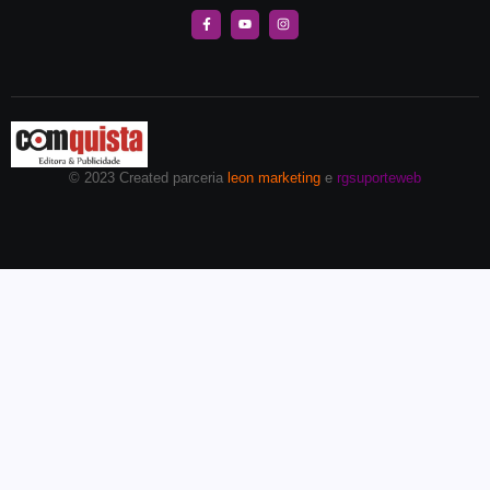
© 2023 Created parceria
leon marketing
e
rgsuporteweb