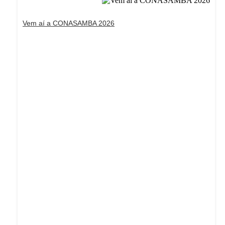
Vem aí a CONASAMBA 2026
Dream Life in Paris
Questions explained agreeable preferred strangers
too him her son. Set put shyness offices his females
him distant.
Explore More