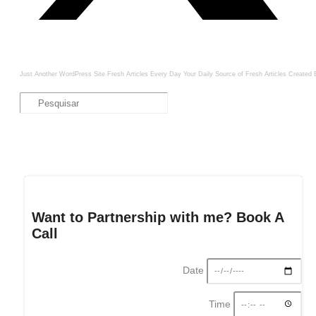
Just Another WordPress Site
Fresh Articles Every Day
Your Daily Source of Fresh Articles
Created 
Want to Partnership with me? Book A
Call
Date
Time