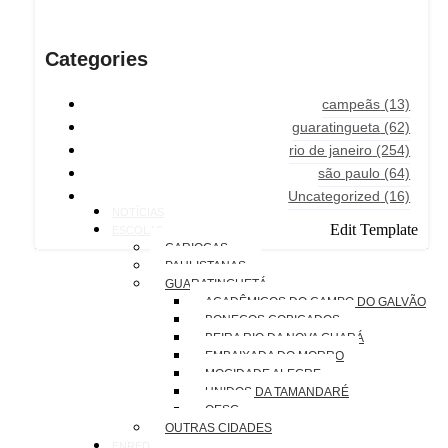
Categories
campeãs
(13)
guaratingueta
(62)
rio de janeiro
(254)
são paulo
(64)
Uncategorized
(16)
NOTÍCIAS
Edit Template
ESCOLAS
CARIOCAS
PAULISTANAS
GUARATINGUETÁ
ACADÊMICOS DO CAMPO DO GALVÃO
BONECOS COBIÇADOS
BEIRA RIO DA NOVA GUARÁ
EMBAIXADA DO MORRO
MOCIDADE ALEGRE
UNIDOS DA TAMANDARÉ
OESG
OUTRAS CIDADES
ENREDOS