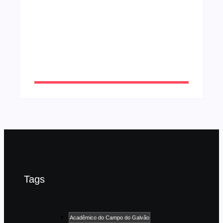
UESP realiza sorteio do Carnaval 2027
neste domingo, 7/6, no encerramento do
CONAISAMBA
By
Admin
Tags
Acadêmico do Campo do Galvão