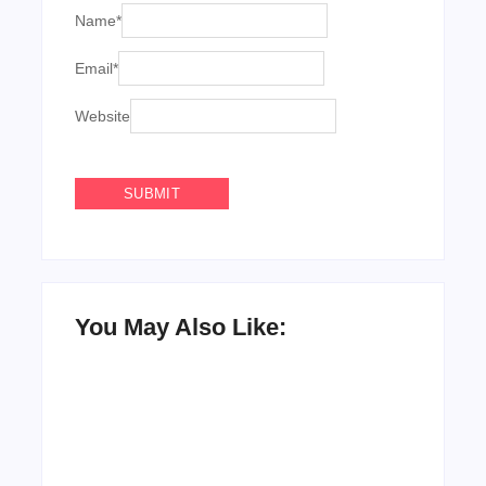
Name
*
Email
*
Website
You May Also Like:
Agenda do Samba: Guará e Região –
Confira os eventos!
By
Admin