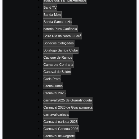
áudios dos sambas-enredos
Band TV
Banda Mole
Banda Santa Luzia
bateria Pura Cadência
Beira Rio da Nova Guará
Bonecos Cobiçados
Botafogo Samba Clube
Cacique de Ramos
Camarote Confraria
Canaval de Belém
Carla Prata
CarnaCunha
Carnaval 2025
carnaval 2025 de Guaratinguetá
Carnaval 2026 de Guaratinguetá
carnaval carioca
Carnaval carioca 2025
Carnaval Carioca 2026
Carnaval de Alegrete