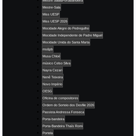
Mestre Sala&Portabandeira
Mestre-Sala
Miss UESP
Miss UESP 2026
Mocidade Alegre do Pedregulho
Mocidade Independente de Padre Miguel
Mocidade Unida do Santa Marta
ms&pb
Musa Chloé
músico Celso Silva
Nayra Cezari
Nenê Teixeira
Novo Império
OESG
Oficina de compositores
Ordem do Sorteio dos Desfile 2026
Passista Andressa Fonseca
Porta-bandeira
Porta-Bandeira Thaís Romi
Portela