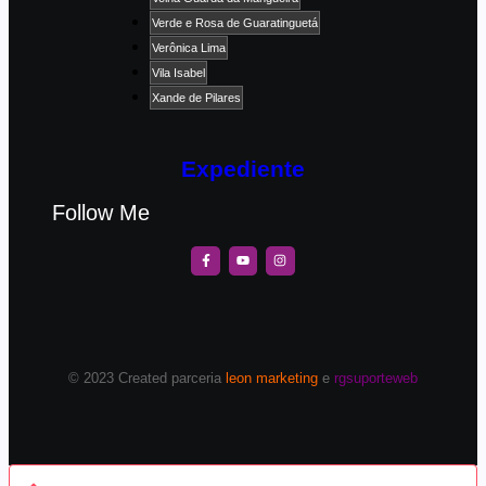
Verde e Rosa de Guaratinguetá
Verônica Lima
Vila Isabel
Xande de Pilares
Expediente
Follow Me
© 2023 Created parceria
leon marketing
e
rgsuporteweb