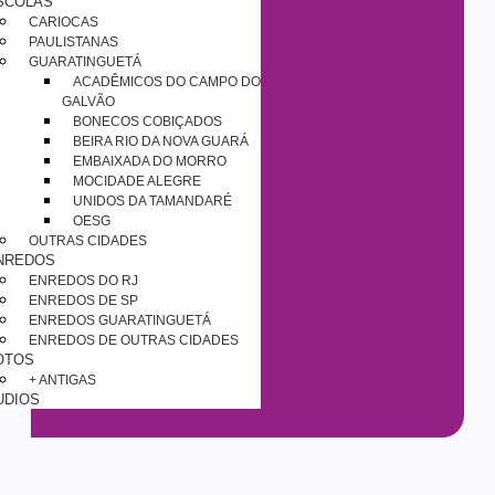
SCOLAS
CARIOCAS
PAULISTANAS
GUARATINGUETÁ
ACADÊMICOS DO CAMPO DO
GALVÃO
BONECOS COBIÇADOS
BEIRA RIO DA NOVA GUARÁ
EMBAIXADA DO MORRO
MOCIDADE ALEGRE
UNIDOS DA TAMANDARÉ
OESG
OUTRAS CIDADES
NREDOS
ENREDOS DO RJ
ENREDOS DE SP
ENREDOS GUARATINGUETÁ
ENREDOS DE OUTRAS CIDADES
OTOS
+ ANTIGAS
UDIOS