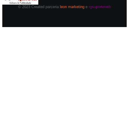
© 2023 Created parceria
leon marketing
e
rgsuporteweb