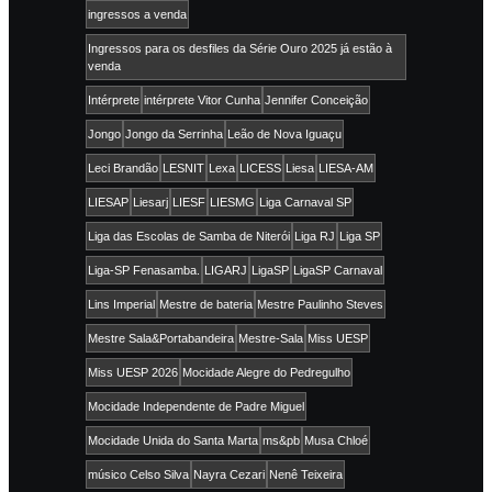
ingressos a venda
Ingressos para os desfiles da Série Ouro 2025 já estão à
venda
Intérprete
intérprete Vitor Cunha
Jennifer Conceição
Jongo
Jongo da Serrinha
Leão de Nova Iguaçu
Leci Brandão
LESNIT
Lexa
LICESS
Liesa
LIESA-AM
LIESAP
Liesarj
LIESF
LIESMG
Liga Carnaval SP
Liga das Escolas de Samba de Niterói
Liga RJ
Liga SP
Liga-SP Fenasamba.
LIGARJ
LigaSP
LigaSP Carnaval
Lins Imperial
Mestre de bateria
Mestre Paulinho Steves
Mestre Sala&Portabandeira
Mestre-Sala
Miss UESP
Miss UESP 2026
Mocidade Alegre do Pedregulho
Mocidade Independente de Padre Miguel
Mocidade Unida do Santa Marta
ms&pb
Musa Chloé
músico Celso Silva
Nayra Cezari
Nenê Teixeira