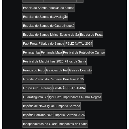
Escola de Samba
escolas de samba
Escolas de Samba da Avaliação
Escolas de Samba de Guaratinguetá
Escolas de Samba Mirins
Estácio de Sá
Estrela de Prata
Fabi Frota
Fábrica do Samba
FELIZ NATAL 2024
Fenasamba
Fernanda Maia
Festival de Futebol de Campo
Festival de Marchinhas 2026
Filhos da Santa
Francisco Ricci
Gaviões da Fiel
Geissa Evaristo
Grande Prêmio do Carnaval Brasileiro 2025
Grupo Afro Tafaraogi
GUARÁ FEST SAMBA
Guaratinguetá SP
Igor Pitta
Imperadores Rubro-Negros
Império de Nova Iguaçu
Império Serrano
Império Serrano 2025
Imperio Serrano 2026
Independentes de Olaria
Indepentes de Olaria