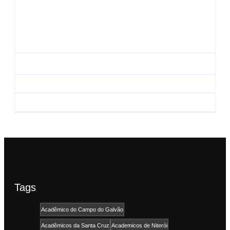
UESP realiza sorteio
do Carnaval 2027
Agenda do Samba:
neste domingo, 7/6, no
Guará e Região –
encerramento do
Confira os eventos!
CONAISAMBA
By
Admin
By
Admin
Tags
Acadêmico do Campo do Galvão
Acadêmicos da Santa Cruz
Academicos de Niterói