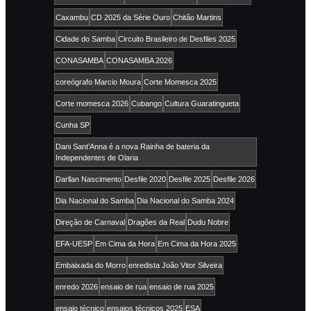
Caxambu
CD 2025 da Série Ouro
Chitão Martins
Cidade do Samba
Circuito Brasileiro de Desfiles 2025
CONASAMBA
CONASAMBA 2026
coreógrafo Marcio Moura
Corte Momesca 2025
Corte momesca 2026
Cubango
Cultura Guaratingueta
Cunha SP
Dani Sant’Anna é a nova Rainha de bateria da
Independentes de Olaria
Darllan Nascimento
Desfile 2020
Desfile 2025
Desfile 2026
Dia Nacional do Samba
Dia Nacional do Samba 2024
Direção de Carnaval
Dragões da Real
Dudu Nobre
EFA-UESP
Em Cima da Hora
Em Cima da Hora 2025
Embaixada do Morro
enredista João Vitor Silveira
enredo 2026
ensaio de rua
ensaio de rua 2025
ensaio técnico
ensaios técnicos 2025
ESA