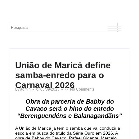
União de Maricá define
samba-enredo para o
Carnaval 2026
By
Admin
03/09/2025
No Comments
Obra da parceria de Babby do
Cavaco será o hino do enredo
“Berenguendéns e Balanagandãns”
A União de Maricá já tem o samba que vai conduzir a
escola em busca do título da Série Ouro em 2026. A
obra de Babby do Cavaco, Rafael Gigante, Marcelo