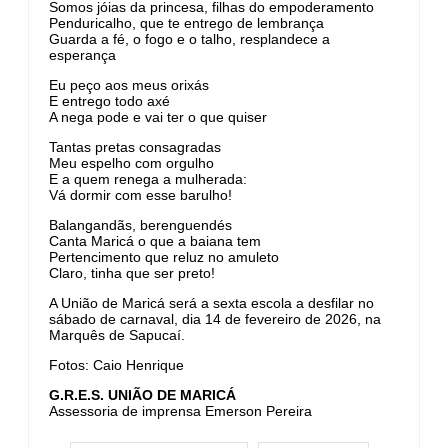
Somos jóias da princesa, filhas do empoderamento
Penduricalho, que te entrego de lembrança
Guarda a fé, o fogo e o talho, resplandece a
esperança
Eu peço aos meus orixás
E entrego todo axé
A nega pode e vai ter o que quiser
Tantas pretas consagradas
Meu espelho com orgulho
E a quem renega a mulherada:
Vá dormir com esse barulho!
Balangandãs, berenguendés
Canta Maricá o que a baiana tem
Pertencimento que reluz no amuleto
Claro, tinha que ser preto!
A União de Maricá será a sexta escola a desfilar no
sábado de carnaval, dia 14 de fevereiro de 2026, na
Marquês de Sapucaí.
Fotos: Caio Henrique
G.R.E.S. UNIÃO DE MARICÁ
Assessoria de imprensa Emerson Pereira