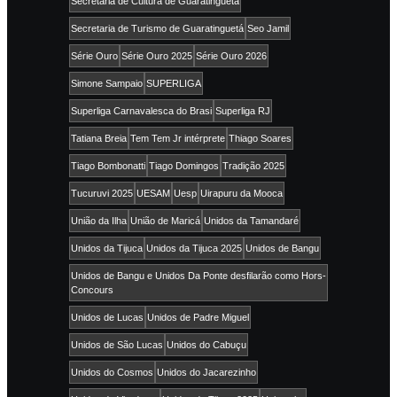
Secretaria de Cultura de Guaratinguetá
Secretaria de Turismo de Guaratinguetá
Seo Jamil
Série Ouro
Série Ouro 2025
Série Ouro 2026
Simone Sampaio
SUPERLIGA
Superliga Carnavalesca do Brasi
Superliga RJ
Tatiana Breia
Tem Tem Jr intérprete
Thiago Soares
Tiago Bombonatti
Tiago Domingos
Tradição 2025
Tucuruvi 2025
UESAM
Uesp
Uirapuru da Mooca
União da Ilha
União de Maricá
Unidos da Tamandaré
Unidos da Tijuca
Unidos da Tijuca 2025
Unidos de Bangu
Unidos de Bangu e Unidos Da Ponte desfilarão como Hors-
Concours
Unidos de Lucas
Unidos de Padre Miguel
Unidos de São Lucas
Unidos do Cabuçu
Unidos do Cosmos
Unidos do Jacarezinho