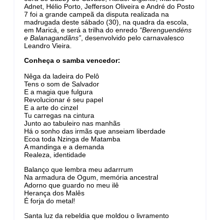
Adnet, Hélio Porto, Jefferson Oliveira e André do Posto
7 foi a grande campeã da disputa realizada na
madrugada deste sábado (30), na quadra da escola,
em Maricá, e será a trilha do enredo
“Berenguendéns
e Balanagandãns”
, desenvolvido pelo carnavalesco
Leandro Vieira.
Conheça o samba vencedor:
Nêga da ladeira do Pelô
Tens o som de Salvador
E a magia que fulgura
Revolucionar é seu papel
E a arte do cinzel
Tu carregas na cintura
Junto ao tabuleiro nas manhãs
Há o sonho das irmãs que anseiam liberdade
Ecoa toda Nzinga de Matamba
A mandinga e a demanda
Realeza, identidade
Balanço que lembra meu adarrrum
Na armadura de Ogum, memória ancestral
Adorno que guardo no meu ilê
Herança dos Malês
É forja do metal!
Santa luz da rebeldia que moldou o livramento