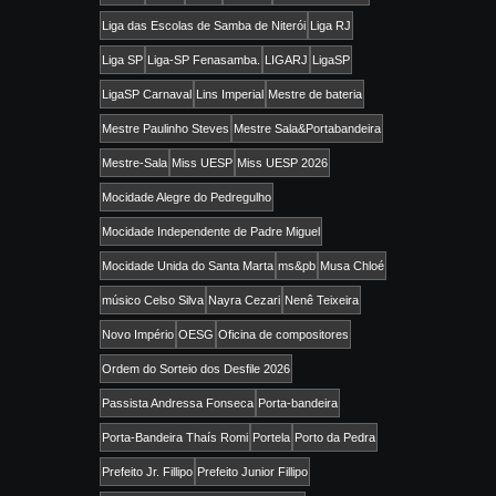
Liga das Escolas de Samba de Niterói
Liga RJ
Liga SP
Liga-SP Fenasamba.
LIGARJ
LigaSP
LigaSP Carnaval
Lins Imperial
Mestre de bateria
Mestre Paulinho Steves
Mestre Sala&Portabandeira
Mestre-Sala
Miss UESP
Miss UESP 2026
Mocidade Alegre do Pedregulho
Mocidade Independente de Padre Miguel
Mocidade Unida do Santa Marta
ms&pb
Musa Chloé
músico Celso Silva
Nayra Cezari
Nenê Teixeira
Novo Império
OESG
Oficina de compositores
Ordem do Sorteio dos Desfile 2026
Passista Andressa Fonseca
Porta-bandeira
Porta-Bandeira Thaís Romi
Portela
Porto da Pedra
Prefeito Jr. Fillipo
Prefeito Junior Fillipo