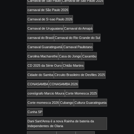
Carnaval de São Paulo
Carnaval de São Paulo 2025
carnaval de São Paulo 2026
Carnaval de S~sao Paulo 2026
Carnaval de Uruguaiana
Carnaval do Amapá
carnaval do Brasil
Carnaval do Rio Grande do Sul
Carnaval Guaratinguetá
Carnaval Paulistano
Carolina Macharethe
Casa do Jongo
Caxambu
CD 2025 da Série Ouro
Chitão Martins
Cidade do Samba
Circuito Brasileiro de Desfiles 2025
CONASAMBA
CONASAMBA 2026
coreógrafo Marcio Moura
Corte Momesca 2025
Corte momesca 2026
Cubango
Cultura Guaratingueta
Cunha SP
Dani Sant’Anna é a nova Rainha de bateria da
Independentes de Olaria