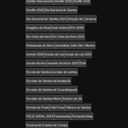
Darllan Nascimento
Desfile 2020
Desfile 2025
Desfile 2026
Dia Nacional do Samba
Dia Nacional do Samba 2024
Direção de Carnaval
Dragões da Real
Dudu Nobre
EFA-UESP
Em Cima da Hora
Em Cima da Hora 2025
Embaixada do Morro
enredista João Vitor Silveira
enredo 2026
ensaio de rua
ensaio de rua 2025
ensaio técnico
ensaios técnicos 2025
ESA
Escola de Samba
escolas de samba
Escolas de Samba da Avaliação
Escolas de Samba de Guaratinguetá
Escolas de Samba Mirins
Estácio de Sá
Estrela de Prata
Fabi Frota
Fábrica do Samba
FELIZ NATAL 2024
Fenasamba
Fernanda Maia
Festival de Futebol de Campo