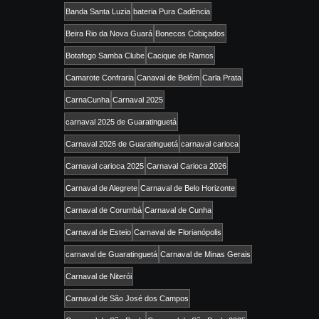
Banda Santa Luzia
bateria Pura Cadência
Beira Rio da Nova Guará
Bonecos Cobiçados
Botafogo Samba Clube
Cacique de Ramos
Camarote Confraria
Canaval de Belém
Carla Prata
CarnaCunha
Carnaval 2025
carnaval 2025 de Guaratinguetá
Carnaval 2026 de Guaratinguetá
carnaval carioca
Carnaval carioca 2025
Carnaval Carioca 2026
Carnaval de Alegrete
Carnaval de Belo Horizonte
Carnaval de Corumbá
Carnaval de Cunha
Carnaval de Esteio
Carnaval de Florianópolis
carnaval de Guaratinguetá
Carnaval de Minas Gerais
Carnaval de Niterói
Carnaval de São José dos Campos