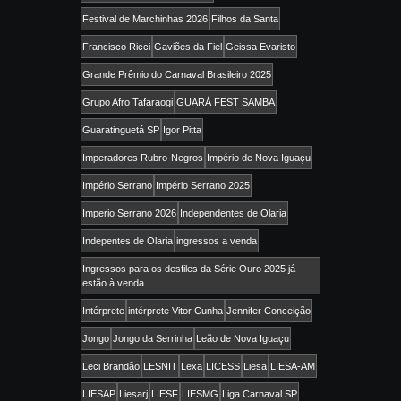
Festival de Marchinhas 2026
Filhos da Santa
Francisco Ricci
Gaviões da Fiel
Geissa Evaristo
Grande Prêmio do Carnaval Brasileiro 2025
Grupo Afro Tafaraogi
GUARÁ FEST SAMBA
Guaratinguetá SP
Igor Pitta
Imperadores Rubro-Negros
Império de Nova Iguaçu
Império Serrano
Império Serrano 2025
Imperio Serrano 2026
Independentes de Olaria
Indepentes de Olaria
ingressos a venda
Ingressos para os desfiles da Série Ouro 2025 já
estão à venda
Intérprete
intérprete Vitor Cunha
Jennifer Conceição
Jongo
Jongo da Serrinha
Leão de Nova Iguaçu
Leci Brandão
LESNIT
Lexa
LICESS
Liesa
LIESA-AM
LIESAP
Liesarj
LIESF
LIESMG
Liga Carnaval SP