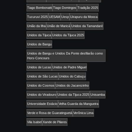
Tiago Bombonatti
Tiago Domingos
Tradição 2025
Tucuruvi 2025
UESAM
Uesp
Uirapuru da Mooca
União da Ilha
União de Maricá
Unidos da Tamandaré
Unidos da Tijuca
Unidos da Tijuca 2025
Unidos de Bangu
Unidos de Bangu e Unidos Da Ponte desfilarão como
Hors-Concours
Unidos de Lucas
Unidos de Padre Miguel
Unidos de São Lucas
Unidos do Cabuçu
Unidos do Cosmos
Unidos do Jacarezinho
Unidos do Viradouro
Unidos da Tijuca 2025
Unisamba
Universidade Estácio
Velha Guarda da Mangueira
Verde e Rosa de Guaratinguetá
Verônica Lima
Vila Isabel
Xande de Pilares