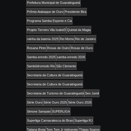
Prefeitura Municipal de Guaratinguetá
Prêmio Atabaque de Ouro
Presidente Bira
Programa Samba Esporte e Cia
Projeto Terreiro Vila Isabel3
Quintal da Magia
rainha da bateria 2025
Rei Momo
Rio de Janeiro
Rosana Pinto
Rosas de Ouiro
Rosas de Ouro
Samba enredo 2025
samba enredo 2026
Sambódromodo Rio
São Clemente
Secretaria da Cultura de Guaratinguetá
Secretaria de Cultura de Guaratinguetá
Secretaria de Turismo de Guaratinguetá
Seo Jamil
Série Ouro
Série Ouro 2025
Série Ouro 2026
Simone Sampaio
SUPERLIGA
Superliga Carnavalesca do Brasi
Superliga RJ
Tatiana Breia
Tem Tem Jr intérprete
Thiago Soares