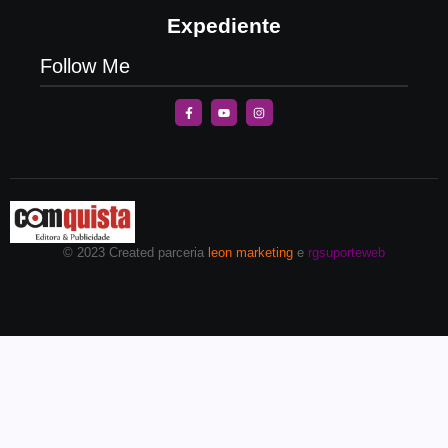
Expediente
Follow Me
© 2023 Created parceria
leon marketing
e
rgsuporteweb