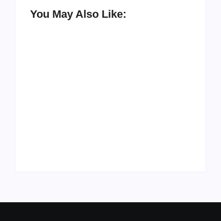
You May Also Like:
UESP realiza sorteio
do Carnaval 2027
Agenda do Samba:
neste domingo, 7/6,
Guará e Região –
no encerramento do
Confira os eventos!
CONAISAMBA
By
Admin
By
Admin