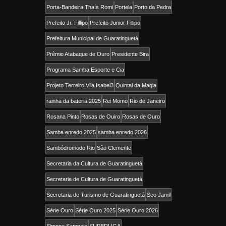
Porta-Bandeira Thaís Romi
Portela
Porto da Pedra
Prefeito Jr. Fillipo
Prefeito Junior Fillipo
Prefeitura Municipal de Guaratinguetá
Prêmio Atabaque de Ouro
Presidente Bira
Programa Samba Esporte e Cia
Projeto Terreiro Vila Isabel3
Quintal da Magia
rainha da bateria 2025
Rei Momo
Rio de Janeiro
Rosana Pinto
Rosas de Ouiro
Rosas de Ouro
Samba enredo 2025
samba enredo 2026
Sambódromodo Rio
São Clemente
Secretaria da Cultura de Guaratinguetá
Secretaria de Cultura de Guaratinguetá
Secretaria de Turismo de Guaratinguetá
Seo Jamil
Série Ouro
Série Ouro 2025
Série Ouro 2026
Simone Sampaio
SUPERLIGA