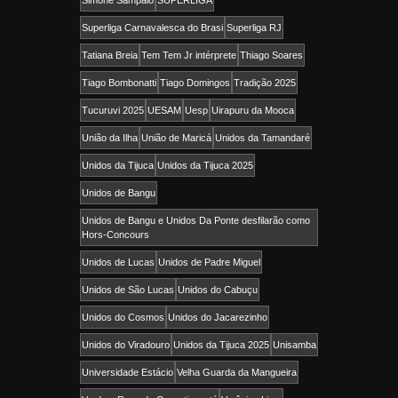
Superliga Carnavalesca do Brasi
Superliga RJ
Tatiana Breia
Tem Tem Jr intérprete
Thiago Soares
Tiago Bombonatti
Tiago Domingos
Tradição 2025
Tucuruvi 2025
UESAM
Uesp
Uirapuru da Mooca
União da Ilha
União de Maricá
Unidos da Tamandaré
Unidos da Tijuca
Unidos da Tijuca 2025
Unidos de Bangu
Unidos de Bangu e Unidos Da Ponte desfilarão como
Hors-Concours
Unidos de Lucas
Unidos de Padre Miguel
Unidos de São Lucas
Unidos do Cabuçu
Unidos do Cosmos
Unidos do Jacarezinho
Unidos do Viradouro
Unidos da Tijuca 2025
Unisamba
Universidade Estácio
Velha Guarda da Mangueira