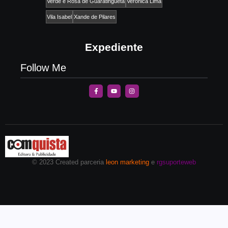
Verde e Rosa de Guaratinguetá
Verônica Lima
Vila Isabel
Xande de Pilares
Expediente
Follow Me
© 2023 Created parceria
leon marketing
e
rgsuporteweb