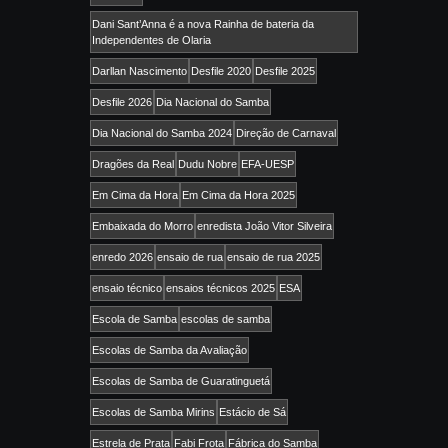
Dani Sant’Anna é a nova Rainha de bateria da
Independentes de Olaria
Darllan Nascimento
Desfile 2020
Desfile 2025
Desfile 2026
Dia Nacional do Samba
Dia Nacional do Samba 2024
Direção de Carnaval
Dragões da Real
Dudu Nobre
EFA-UESP
Em Cima da Hora
Em Cima da Hora 2025
Embaixada do Morro
enredista João Vitor Silveira
enredo 2026
ensaio de rua
ensaio de rua 2025
ensaio técnico
ensaios técnicos 2025
ESA
Escola de Samba
escolas de samba
Escolas de Samba da Avaliação
Escolas de Samba de Guaratinguetá
Escolas de Samba Mirins
Estácio de Sá
Estrela de Prata
Fabi Frota
Fábrica do Samba