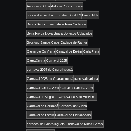
Anderson Solcia
Antônio Carlos Faísca
áudios dos sambas-enredos
Band TV
Banda Mole
Banda Santa Luzia
bateria Pura Cadência
Beira Rio da Nova Guará
Bonecos Cobiçados
Botafogo Samba Clube
Cacique de Ramos
Camarote Confraria
Canaval de Belém
Carla Prata
CarnaCunha
Carnaval 2025
carnaval 2025 de Guaratinguetá
Carnaval 2026 de Guaratinguetá
carnaval carioca
Carnaval carioca 2025
Carnaval Carioca 2026
Carnaval de Alegrete
Carnaval de Belo Horizonte
Carnaval de Corumbá
Carnaval de Cunha
Carnaval de Esteio
Carnaval de Florianópolis
carnaval de Guaratinguetá
Carnaval de Minas Gerais