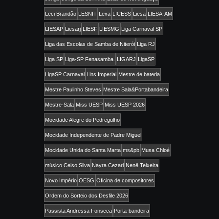
Leci Brandão
LESNIT
Lexa
LICESS
Liesa
LIESA-AM
LIESAP
Liesarj
LIESF
LIESMG
Liga Carnaval SP
Liga das Escolas de Samba de Niterói
Liga RJ
Liga SP
Liga-SP Fenasamba.
LIGARJ
LigaSP
LigaSP Carnaval
Lins Imperial
Mestre de bateria
Mestre Paulinho Steves
Mestre Sala&Portabandeira
Mestre-Sala
Miss UESP
Miss UESP 2026
Mocidade Alegre do Pedregulho
Mocidade Independente de Padre Miguel
Mocidade Unida do Santa Marta
ms&pb
Musa Chloé
músico Celso Silva
Nayra Cezari
Nenê Teixeira
Novo Império
OESG
Oficina de compositores
Ordem do Sorteio dos Desfile 2026
Passista Andressa Fonseca
Porta-bandeira