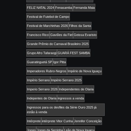
FELIZ NATAL 2024
Fenasamba
Fernanda Maia
Festival de Futebol de Campo
Festival de Marchinhas 2026
Filhos da Santa
Francisco Ricci
Gaviões da Fiel
Geissa Evaristo
Grande Prêmio do Carnaval Brasileiro 2025
Grupo Afro Tafaraogi
GUARÁ FEST SAMBA
Guaratinguetá SP
Igor Pitta
Imperadores Rubro-Negros
Império de Nova Iguaçu
Império Serrano
Império Serrano 2025
Imperio Serrano 2026
Independentes de Olaria
Indepentes de Olaria
ingressos a venda
Ingressos para os desfiles da Série Ouro 2025 já
estão à venda
Intérprete
intérprete Vitor Cunha
Jennifer Conceição
Jongo
Jongo da Serrinha
Leão de Nova Iguaçu