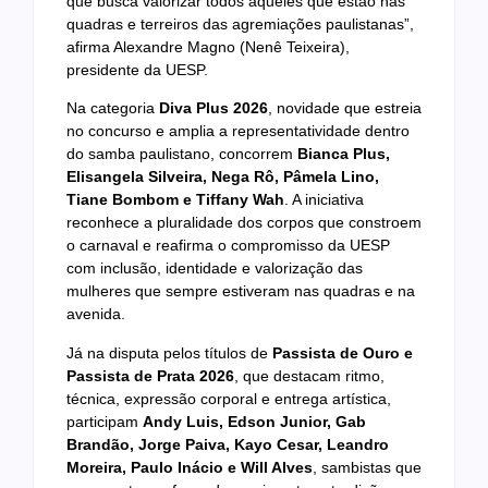
que busca valorizar todos aqueles que estão nas
quadras e terreiros das agremiações paulistanas”,
afirma Alexandre Magno (Nenê Teixeira),
presidente da UESP.
Na categoria
Diva Plus 2026
, novidade que estreia
no concurso e amplia a representatividade dentro
do samba paulistano, concorrem
Bianca Plus,
Elisangela Silveira, Nega Rô, Pâmela Lino,
Tiane Bombom e Tiffany Wah
. A iniciativa
reconhece a pluralidade dos corpos que constroem
o carnaval e reafirma o compromisso da UESP
com inclusão, identidade e valorização das
mulheres que sempre estiveram nas quadras e na
avenida.
Já na disputa pelos títulos de
Passista de Ouro e
Passista de Prata 2026
, que destacam ritmo,
técnica, expressão corporal e entrega artística,
participam
Andy Luis, Edson Junior, Gab
Brandão, Jorge Paiva, Kayo Cesar, Leandro
Moreira, Paulo Inácio e Will Alves
, sambistas que