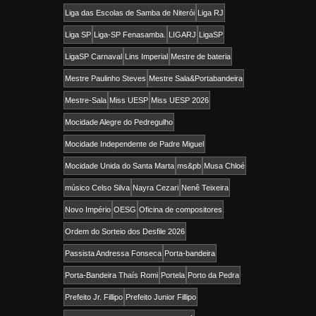
Liga das Escolas de Samba de Niterói
Liga RJ
Liga SP
Liga-SP Fenasamba.
LIGARJ
LigaSP
LigaSP Carnaval
Lins Imperial
Mestre de bateria
Mestre Paulinho Steves
Mestre Sala&Portabandeira
Mestre-Sala
Miss UESP
Miss UESP 2026
Mocidade Alegre do Pedregulho
Mocidade Independente de Padre Miguel
Mocidade Unida do Santa Marta
ms&pb
Musa Chloé
músico Celso Silva
Nayra Cezari
Nenê Teixeira
Novo Império
OESG
Oficina de compositores
Ordem do Sorteio dos Desfile 2026
Passista Andressa Fonseca
Porta-bandeira
Porta-Bandeira Thaís Romi
Portela
Porto da Pedra
Prefeito Jr. Fillipo
Prefeito Junior Fillipo