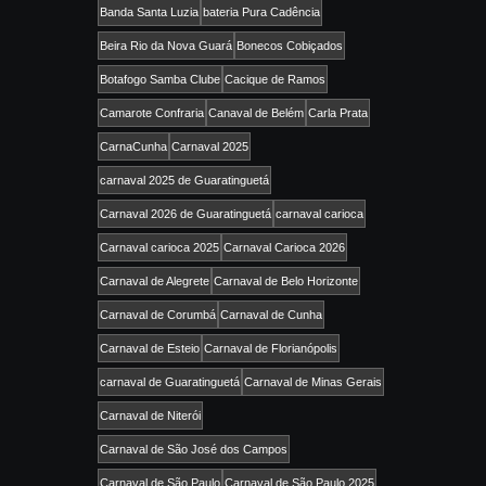
Banda Santa Luzia
bateria Pura Cadência
Beira Rio da Nova Guará
Bonecos Cobiçados
Botafogo Samba Clube
Cacique de Ramos
Camarote Confraria
Canaval de Belém
Carla Prata
CarnaCunha
Carnaval 2025
carnaval 2025 de Guaratinguetá
Carnaval 2026 de Guaratinguetá
carnaval carioca
Carnaval carioca 2025
Carnaval Carioca 2026
Carnaval de Alegrete
Carnaval de Belo Horizonte
Carnaval de Corumbá
Carnaval de Cunha
Carnaval de Esteio
Carnaval de Florianópolis
carnaval de Guaratinguetá
Carnaval de Minas Gerais
Carnaval de Niterói
Carnaval de São José dos Campos
Carnaval de São Paulo
Carnaval de São Paulo 2025