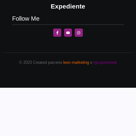
Expediente
Follow Me
© 2023 Created parceria
leon marketing
e
rgsuporteweb