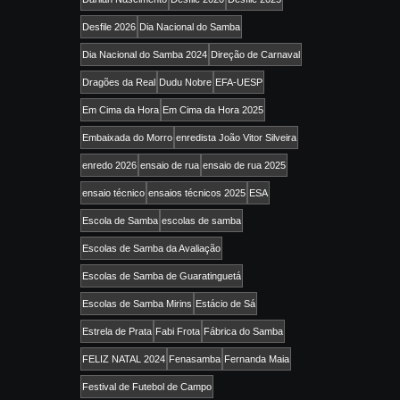
Desfile 2026
Dia Nacional do Samba
Dia Nacional do Samba 2024
Direção de Carnaval
Dragões da Real
Dudu Nobre
EFA-UESP
Em Cima da Hora
Em Cima da Hora 2025
Embaixada do Morro
enredista João Vitor Silveira
enredo 2026
ensaio de rua
ensaio de rua 2025
ensaio técnico
ensaios técnicos 2025
ESA
Escola de Samba
escolas de samba
Escolas de Samba da Avaliação
Escolas de Samba de Guaratinguetá
Escolas de Samba Mirins
Estácio de Sá
Estrela de Prata
Fabi Frota
Fábrica do Samba
FELIZ NATAL 2024
Fenasamba
Fernanda Maia
Festival de Futebol de Campo