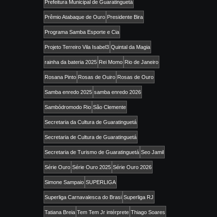
Prefeitura Municipal de Guaratinguetá
Prêmio Atabaque de Ouro
Presidente Bira
Programa Samba Esporte e Cia
Projeto Terreiro Vila Isabel3
Quintal da Magia
rainha da bateria 2025
Rei Momo
Rio de Janeiro
Rosana Pinto
Rosas de Ouiro
Rosas de Ouro
Samba enredo 2025
samba enredo 2026
Sambódromodo Rio
São Clemente
Secretaria da Cultura de Guaratinguetá
Secretaria de Cultura de Guaratinguetá
Secretaria de Turismo de Guaratinguetá
Seo Jamil
Série Ouro
Série Ouro 2025
Série Ouro 2026
Simone Sampaio
SUPERLIGA
Superliga Carnavalesca do Brasi
Superliga RJ
Tatiana Breia
Tem Tem Jr intérprete
Thiago Soares