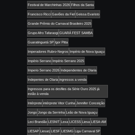
Festival de Marchinhas 2026
Filhos da Santa
Francisco Ricci
Gaviões da Fiel
Geissa Evaristo
Grande Prêmio do Carnaval Brasileiro 2025
Grupo Afro Tafaraogi
GUARÁ FEST SAMBA
Guaratinguetá SP
Igor Pitta
Imperadores Rubro-Negros
Império de Nova Iguaçu
Império Serrano
Império Serrano 2025
Imperio Serrano 2026
Independentes de Olaria
Indepentes de Olaria
ingressos a venda
Ingressos para os desfiles da Série Ouro 2025 já
estão à venda
Intérprete
intérprete Vitor Cunha
Jennifer Conceição
Jongo
Jongo da Serrinha
Leão de Nova Iguaçu
Leci Brandão
LESNIT
Lexa
LICESS
Liesa
LIESA-AM
LIESAP
Liesarj
LIESF
LIESMG
Liga Carnaval SP