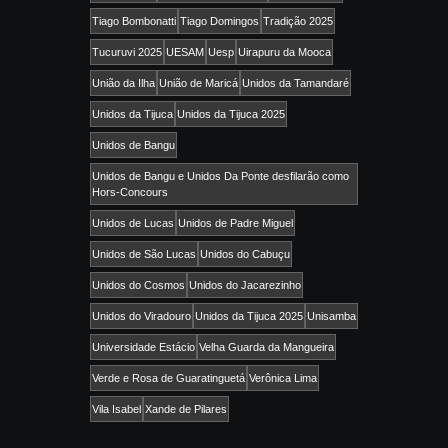
Tiago Bombonatti
Tiago Domingos
Tradição 2025
Tucuruvi 2025
UESAM
Uesp
Uirapuru da Mooca
União da Ilha
União de Maricá
Unidos da Tamandaré
Unidos da Tijuca
Unidos da Tijuca 2025
Unidos de Bangu
Unidos de Bangu e Unidos Da Ponte desfilarão como
Hors-Concours
Unidos de Lucas
Unidos de Padre Miguel
Unidos de São Lucas
Unidos do Cabuçu
Unidos do Cosmos
Unidos do Jacarezinho
Unidos do Viradouro
Unidos da Tijuca 2025
Unisamba
Universidade Estácio
Velha Guarda da Mangueira
Verde e Rosa de Guaratinguetá
Verônica Lima
Vila Isabel
Xande de Pilares