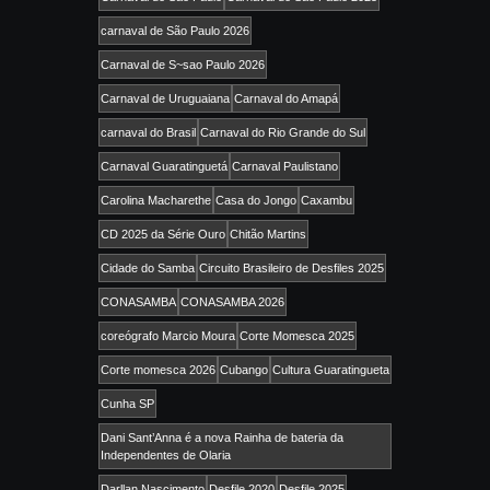
carnaval de São Paulo 2026
Carnaval de S~sao Paulo 2026
Carnaval de Uruguaiana
Carnaval do Amapá
carnaval do Brasil
Carnaval do Rio Grande do Sul
Carnaval Guaratinguetá
Carnaval Paulistano
Carolina Macharethe
Casa do Jongo
Caxambu
CD 2025 da Série Ouro
Chitão Martins
Cidade do Samba
Circuito Brasileiro de Desfiles 2025
CONASAMBA
CONASAMBA 2026
coreógrafo Marcio Moura
Corte Momesca 2025
Corte momesca 2026
Cubango
Cultura Guaratingueta
Cunha SP
Dani Sant’Anna é a nova Rainha de bateria da
Independentes de Olaria
Darllan Nascimento
Desfile 2020
Desfile 2025