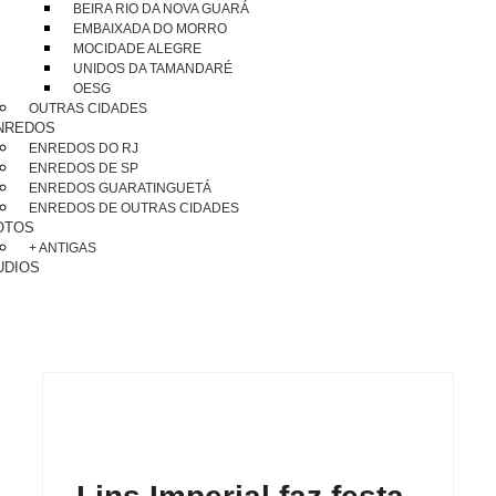
BEIRA RIO DA NOVA GUARÁ
EMBAIXADA DO MORRO
MOCIDADE ALEGRE
UNIDOS DA TAMANDARÉ
OESG
OUTRAS CIDADES
NREDOS
ENREDOS DO RJ
ENREDOS DE SP
ENREDOS GUARATINGUETÁ
ENREDOS DE OUTRAS CIDADES
OTOS
+ ANTIGAS
UDIOS