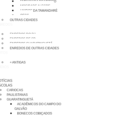
EMBAIXADA DO MORRO
MOCIDADE ALEGRE
UNIDOS DA TAMANDARÉ
OESG
OUTRAS CIDADES
NREDOS
ENREDOS DO RJ
ENREDOS DE SP
ENREDOS GUARATINGUETÁ
ENREDOS DE OUTRAS CIDADES
OTOS
+ ANTIGAS
UDIOS
OTÍCIAS
SCOLAS
CARIOCAS
PAULISTANAS
GUARATINGUETÁ
ACADÊMICOS DO CAMPO DO
GALVÃO
BONECOS COBIÇADOS