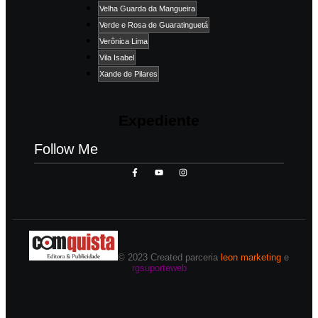
Velha Guarda da Mangueira
Verde e Rosa de Guaratinguetá
Verônica Lima
Vila Isabel
Xande de Pilares
Expediente
Follow Me
© 2023 Created parceria
leon marketing
e
rgsuporteweb