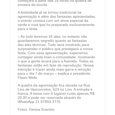
começará a partir das 16 horas na quadra de
ensaios da escola.
A festividade já se tornou tradicional na
agremiação e além das fantasias apresentadas,
o evento contará com um show especial da
verde e rosa que foi preparado exclusivamente
para a festa.
– Ao todo teremos 16 alas, no entanto não
guardaremos segredo quanto as fantasias
das alas técnicas. Tudo será mostrado para
surpreender o público que prestigiará a nossa
festa. Com essa apresentação, esperamos
contagiar ainda mais a comunidade, mostrando
o que a gente levará para a Avenida. Todas as
fantasias estão em fase de reprodução. Nossa
intenção é trazer ainda mais garra e emoção
para o dia 7 de março – explica o presidente
Flavio Mello.
A quadra da agremiação fica situada na Rua
Lins de Vasconcelos, 623 no Lins. A entrada é
franca. A mesa com 4 lugares custa apenas R$
20,00 e pode ser reservada através do
WhatsApp 21 97893-3776.
Fotos: Geissa Evaristo