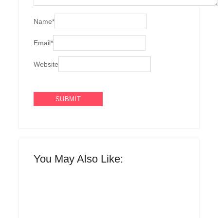
Name
*
Email
*
Website
You May Also Like:
Agenda do Samba: Guará e Região –
Confira os eventos!