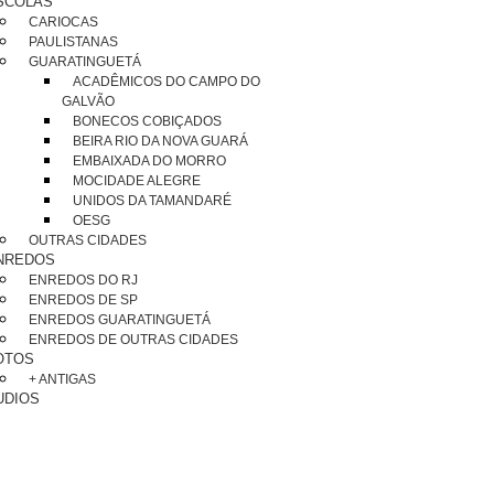
SCOLAS
CARIOCAS
PAULISTANAS
GUARATINGUETÁ
ACADÊMICOS DO CAMPO DO
GALVÃO
BONECOS COBIÇADOS
BEIRA RIO DA NOVA GUARÁ
EMBAIXADA DO MORRO
MOCIDADE ALEGRE
UNIDOS DA TAMANDARÉ
OESG
OUTRAS CIDADES
NREDOS
ENREDOS DO RJ
ENREDOS DE SP
ENREDOS GUARATINGUETÁ
ENREDOS DE OUTRAS CIDADES
OTOS
+ ANTIGAS
UDIOS