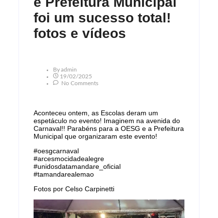
e Prefeitura Municipal
foi um sucesso total!
fotos e vídeos
By
Admin
19/02/2025
No Comments
Aconteceu ontem, as Escolas deram um
espetáculo no evento! Imaginem na avenida do
Carnaval!! Parabéns para a OESG e a Prefeitura
Municipal que organizaram este evento!
#oesgcarnaval
#arcesmocidadealegre
#unidosdatamandare_oficial
#tamandarealemao
Fotos por Celso Carpinetti