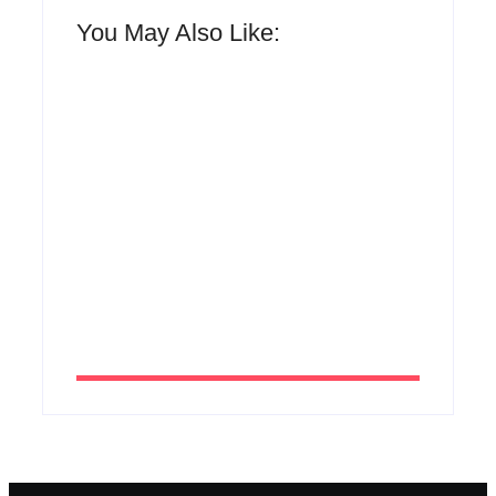
You May Also Like:
Agenda do Samba: Guará e Região –
Confira os eventos!
By
Admin
UESP realiza sorteio do Carnaval 2027
neste domingo, 7/6, no encerramento do
CONAISAMBA
By
Admin