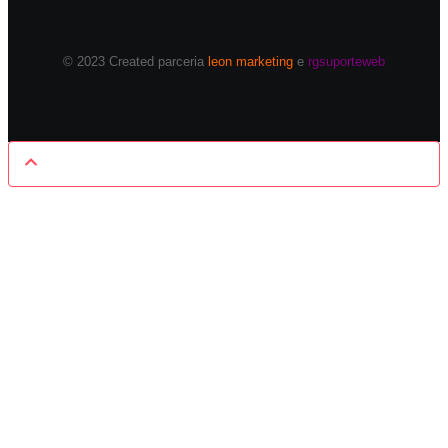
© 2023 Created parceria
leon marketing
e
rgsuporteweb