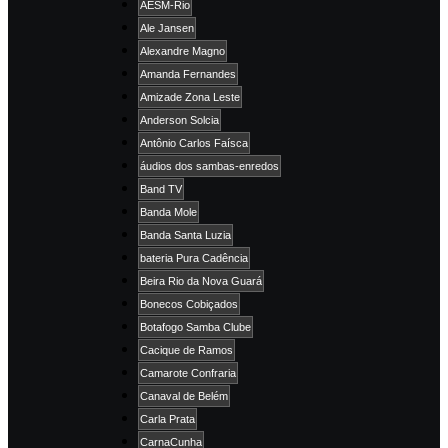
AESM-Rio
Ale Jansen
Alexandre Magno
Amanda Fernandes
Amizade Zona Leste
Anderson Solcia
Antônio Carlos Faísca
áudios dos sambas-enredos
Band TV
Banda Mole
Banda Santa Luzia
bateria Pura Cadência
Beira Rio da Nova Guará
Bonecos Cobiçados
Botafogo Samba Clube
Cacique de Ramos
Camarote Confraria
Canaval de Belém
Carla Prata
CarnaCunha