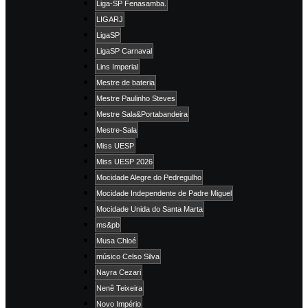
Liga-SP Fenasamba.
LIGARJ
LigaSP
LigaSP Carnaval
Lins Imperial
Mestre de bateria
Mestre Paulinho Steves
Mestre Sala&Portabandeira
Mestre-Sala
Miss UESP
Miss UESP 2026
Mocidade Alegre do Pedregulho
Mocidade Independente de Padre Miguel
Mocidade Unida do Santa Marta
ms&pb
Musa Chloé
músico Celso Silva
Nayra Cezari
Nenê Teixeira
Novo Império