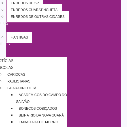
ENREDOS DE SP
ENREDOS GUARATINGUETÁ
ENREDOS DE OUTRAS CIDADES
OTOS
+ ANTIGAS
UDIOS
OTÍCIAS
SCOLAS
CARIOCAS
PAULISTANAS
GUARATINGUETÁ
ACADÊMICOS DO CAMPO DO
GALVÃO
BONECOS COBIÇADOS
BEIRA RIO DA NOVA GUARÁ
EMBAIXADA DO MORRO