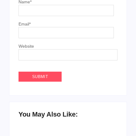
Name
*
Email
*
Website
You May Also Like:
Agenda do Samba: Guará e Região – Confira