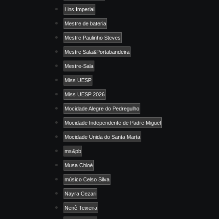
Lins Imperial
Mestre de bateria
Mestre Paulinho Steves
Mestre Sala&Portabandeira
Mestre-Sala
Miss UESP
Miss UESP 2026
Mocidade Alegre do Pedregulho
Mocidade Independente de Padre Miguel
Mocidade Unida do Santa Marta
ms&pb
Musa Chloé
músico Celso Silva
Nayra Cezari
Nenê Teixeira