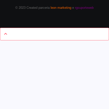
© 2023 Created parceria
leon marketing
e
rgsuporteweb