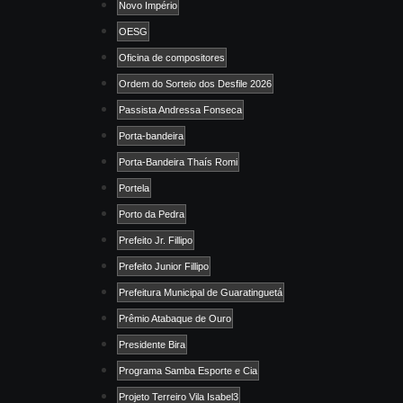
Novo Império
OESG
Oficina de compositores
Ordem do Sorteio dos Desfile 2026
Passista Andressa Fonseca
Porta-bandeira
Porta-Bandeira Thaís Romi
Portela
Porto da Pedra
Prefeito Jr. Fillipo
Prefeito Junior Fillipo
Prefeitura Municipal de Guaratinguetá
Prêmio Atabaque de Ouro
Presidente Bira
Programa Samba Esporte e Cia
Projeto Terreiro Vila Isabel3