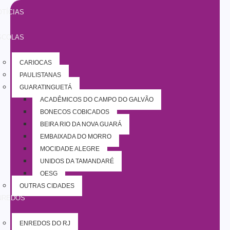
TÍCIAS
SCOLAS
CARIOCAS
PAULISTANAS
GUARATINGUETÁ
ACADÊMICOS DO CAMPO DO GALVÃO
BONECOS COBIÇADOS
BEIRA RIO DA NOVA GUARÁ
EMBAIXADA DO MORRO
MOCIDADE ALEGRE
UNIDOS DA TAMANDARÉ
OESG
OUTRAS CIDADES
NREDOS
ENREDOS DO RJ