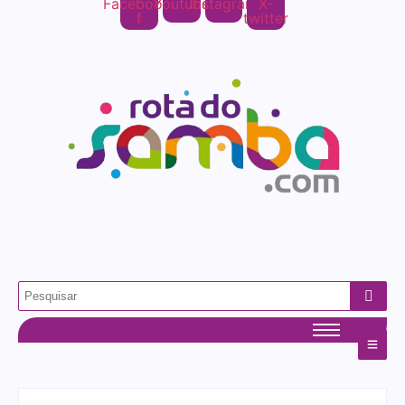
Facebook-
Youtube
Instagram
X-
f
twitter