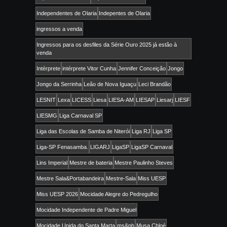
Independentes de Olaria
Indepentes de Olaria
ingressos a venda
Ingressos para os desfiles da Série Ouro 2025 já estão à
venda
Intérprete
intérprete Vitor Cunha
Jennifer Conceição
Jongo
Jongo da Serrinha
Leão de Nova Iguaçu
Leci Brandão
LESNIT
Lexa
LICESS
Liesa
LIESA-AM
LIESAP
Liesarj
LIESF
LIESMG
Liga Carnaval SP
Liga das Escolas de Samba de Niterói
Liga RJ
Liga SP
Liga-SP Fenasamba.
LIGARJ
LigaSP
LigaSP Carnaval
Lins Imperial
Mestre de bateria
Mestre Paulinho Steves
Mestre Sala&Portabandeira
Mestre-Sala
Miss UESP
Miss UESP 2026
Mocidade Alegre do Pedregulho
Mocidade Independente de Padre Miguel
Mocidade Unida do Santa Marta
ms&pb
Musa Chloé