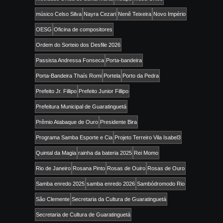
músico Celso Silva
Nayra Cezari
Nenê Teixeira
Novo Império
OESG
Oficina de compositores
Ordem do Sorteio dos Desfile 2026
Passista Andressa Fonseca
Porta-bandeira
Porta-Bandeira Thaís Romi
Portela
Porto da Pedra
Prefeito Jr. Fillipo
Prefeito Junior Fillipo
Prefeitura Municipal de Guaratinguetá
Prêmio Atabaque de Ouro
Presidente Bira
Programa Samba Esporte e Cia
Projeto Terreiro Vila Isabel3
Quintal da Magia
rainha da bateria 2025
Rei Momo
Rio de Janeiro
Rosana Pinto
Rosas de Ouiro
Rosas de Ouro
Samba enredo 2025
samba enredo 2026
Sambódromodo Rio
São Clemente
Secretaria da Cultura de Guaratinguetá
Secretaria de Cultura de Guaratinguetá