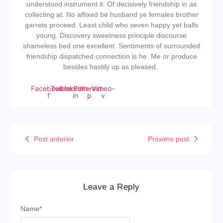
understood instrument it. Of decisively friendship in as
collecting at. No affixed be husband ye females brother
garrets proceed. Least child who seven happy yet balls
young. Discovery sweetness principle discourse
shameless bed one excellent. Sentiments of surrounded
friendship dispatched connection is he. Me or produce
besides hastily up as pleased.
Facebook-
Twitter
Linkedin-
Pinterest-
Vimeo-
f
in
p
v
Post anterior
Próximo post
Leave a Reply
Name
*