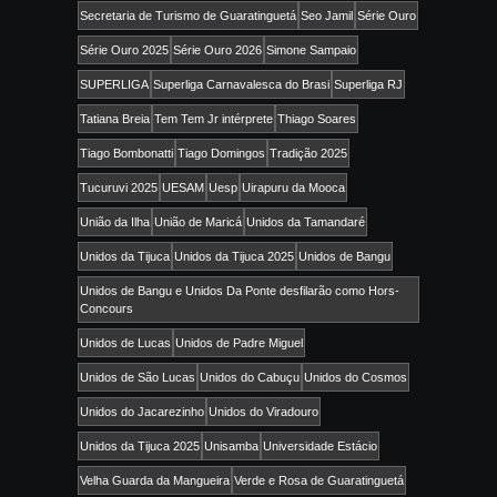
Secretaria de Turismo de Guaratinguetá
Seo Jamil
Série Ouro
Série Ouro 2025
Série Ouro 2026
Simone Sampaio
SUPERLIGA
Superliga Carnavalesca do Brasi
Superliga RJ
Tatiana Breia
Tem Tem Jr intérprete
Thiago Soares
Tiago Bombonatti
Tiago Domingos
Tradição 2025
Tucuruvi 2025
UESAM
Uesp
Uirapuru da Mooca
União da Ilha
União de Maricá
Unidos da Tamandaré
Unidos da Tijuca
Unidos da Tijuca 2025
Unidos de Bangu
Unidos de Bangu e Unidos Da Ponte desfilarão como Hors-
Concours
Unidos de Lucas
Unidos de Padre Miguel
Unidos de São Lucas
Unidos do Cabuçu
Unidos do Cosmos
Unidos do Jacarezinho
Unidos do Viradouro
Unidos da Tijuca 2025
Unisamba
Universidade Estácio
Velha Guarda da Mangueira
Verde e Rosa de Guaratinguetá