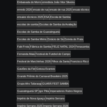
Embaixada do Morro
enredista João Vitor Silveira
enredo 2026
ensaio de rua
ensaio de rua 2025
ensaio técnico
ensaios técnicos 2025
ESA
Escola de Samba
escolas de samba
Escolas de Samba da Avaliação
Escolas de Samba de Guaratinguetá
Escolas de Samba Mirins
Estácio de Sá
Estrela de Prata
Fabi Frota
Fábrica do Samba
FELIZ NATAL 2024
Fenasamba
Fernanda Maia
Festival de Futebol de Campo
Festival de Marchinhas 2026
Filhos da Santa
Francisco Ricci
Gaviões da Fiel
Geissa Evaristo
Grande Prêmio do Carnaval Brasileiro 2025
Grupo Afro Tafaraogi
GUARÁ FEST SAMBA
Guaratinguetá SP
Igor Pitta
Imperadores Rubro-Negros
Império de Nova Iguaçu
Império Serrano
Império Serrano 2025
Imperio Serrano 2026