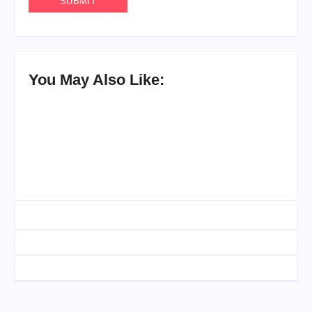
You May Also Like:
UESP realiza sorteio do
Carnaval 2027 neste
Agenda do Samba:
domingo, 7/6, no
Guará e Região –
encerramento do
Confira os eventos!
CONAISAMBA
By
Admin
By
Admin