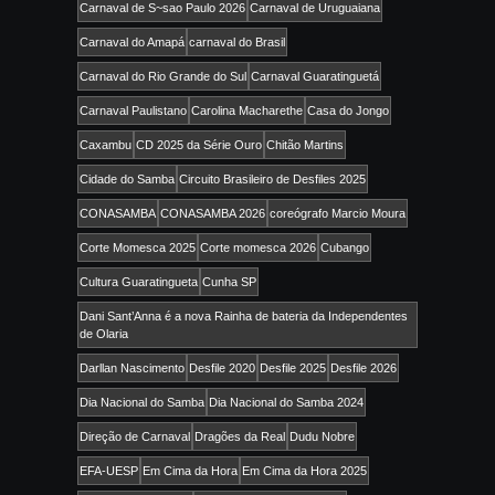
Carnaval de S~sao Paulo 2026
Carnaval de Uruguaiana
Carnaval do Amapá
carnaval do Brasil
Carnaval do Rio Grande do Sul
Carnaval Guaratinguetá
Carnaval Paulistano
Carolina Macharethe
Casa do Jongo
Caxambu
CD 2025 da Série Ouro
Chitão Martins
Cidade do Samba
Circuito Brasileiro de Desfiles 2025
CONASAMBA
CONASAMBA 2026
coreógrafo Marcio Moura
Corte Momesca 2025
Corte momesca 2026
Cubango
Cultura Guaratingueta
Cunha SP
Dani Sant’Anna é a nova Rainha de bateria da Independentes
de Olaria
Darllan Nascimento
Desfile 2020
Desfile 2025
Desfile 2026
Dia Nacional do Samba
Dia Nacional do Samba 2024
Direção de Carnaval
Dragões da Real
Dudu Nobre
EFA-UESP
Em Cima da Hora
Em Cima da Hora 2025