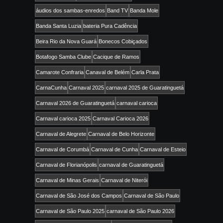
áudios dos sambas-enredos
Band TV
Banda Mole
Banda Santa Luzia
bateria Pura Cadência
Beira Rio da Nova Guará
Bonecos Cobiçados
Botafogo Samba Clube
Cacique de Ramos
Camarote Confraria
Canaval de Belém
Carla Prata
CarnaCunha
Carnaval 2025
carnaval 2025 de Guaratinguetá
Carnaval 2026 de Guaratinguetá
carnaval carioca
Carnaval carioca 2025
Carnaval Carioca 2026
Carnaval de Alegrete
Carnaval de Belo Horizonte
Carnaval de Corumbá
Carnaval de Cunha
Carnaval de Esteio
Carnaval de Florianópolis
carnaval de Guaratinguetá
Carnaval de Minas Gerais
Carnaval de Niterói
Carnaval de São José dos Campos
Carnaval de São Paulo
Carnaval de São Paulo 2025
carnaval de São Paulo 2026