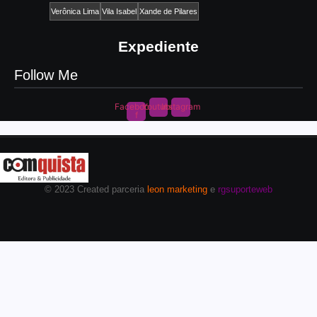
Verônica Lima
Vila Isabel
Xande de Pilares
Expediente
Follow Me
Facebook-
Youtube
Instagram
f
© 2023 Created parceria
leon marketing
e
rgsuporteweb