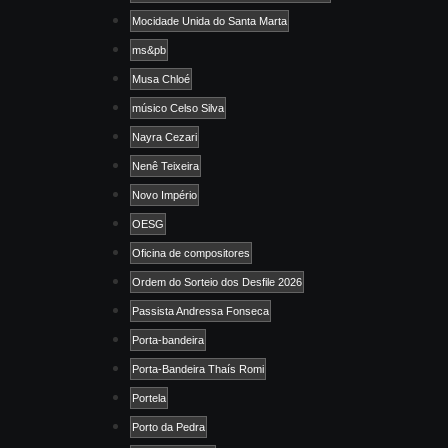
Mocidade Unida do Santa Marta
ms&pb
Musa Chloé
músico Celso Silva
Nayra Cezari
Nenê Teixeira
Novo Império
OESG
Oficina de compositores
Ordem do Sorteio dos Desfile 2026
Passista Andressa Fonseca
Porta-bandeira
Porta-Bandeira Thaís Romi
Portela
Porto da Pedra