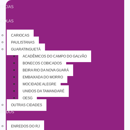
TÍCIAS
SCOLAS
CARIOCAS
PAULISTANAS
GUARATINGUETÁ
ACADÊMICOS DO CAMPO DO GALVÃO
BONECOS COBIÇADOS
BEIRA RIO DA NOVA GUARÁ
EMBAIXADA DO MORRO
MOCIDADE ALEGRE
UNIDOS DA TAMANDARÉ
OESG
OUTRAS CIDADES
NREDOS
ENREDOS DO RJ