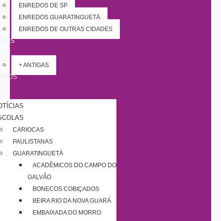
ENREDOS DE SP
ENREDOS GUARATINGUETÁ
ENREDOS DE OUTRAS CIDADES
OTOS
+ ANTIGAS
UDIOS
OTÍCIAS
SCOLAS
CARIOCAS
PAULISTANAS
GUARATINGUETÁ
ACADÊMICOS DO CAMPO DO
GALVÃO
BONECOS COBIÇADOS
BEIRA RIO DA NOVA GUARÁ
EMBAIXADA DO MORRO