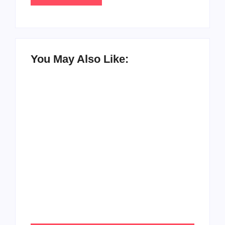
You May Also Like:
Agenda do Samba: Guará e Região – Confira
os eventos!
By
Admin
UESP realiza sorteio do Carnaval 2027 neste
domingo, 7/6, no encerramento do
CONAISAMBA
By
Admin