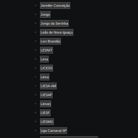
Jennifer Conceição
Jongo
Jongo da Serrinha
Leão de Nova Iguaçu
Leci Brandão
LESNIT
Lexa
LICESS
Liesa
LIESA-AM
LIESAP
Liesarj
LIESF
LIESMG
Liga Carnaval SP