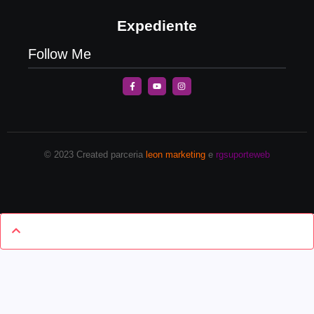
Expediente
Follow Me
© 2023 Created parceria
leon marketing
e
rgsuporteweb