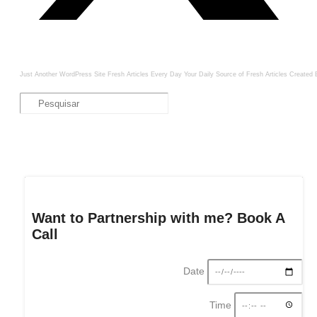
Just Another WordPress Site
Fresh Articles Every Day
Your Daily Source of Fresh Articles
Created 
Want to Partnership with me? Book A
Call
Date
Time