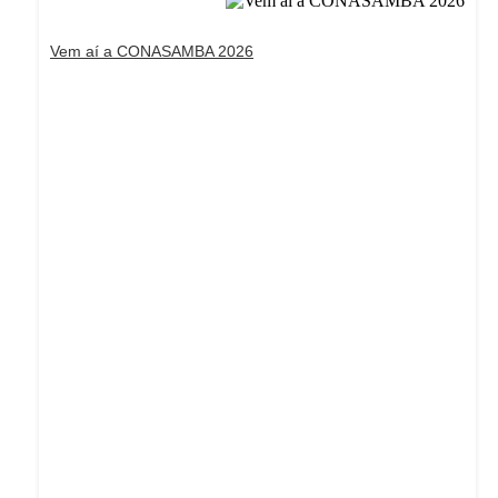
Vem aí a CONASAMBA 2026
Dream Life in Paris
Questions explained agreeable preferred strangers
too him her son. Set put shyness offices his females
him distant.
Explore More