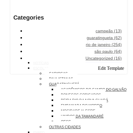
Categories
campeãs
(13)
guaratingueta
(62)
rio de janeiro
(254)
são paulo
(64)
Uncategorized
(16)
NOTÍCIAS
Edit Template
ESCOLAS
CARIOCAS
PAULISTANAS
GUARATINGUETÁ
ACADÊMICOS DO CAMPO DO GALVÃO
BONECOS COBIÇADOS
BEIRA RIO DA NOVA GUARÁ
EMBAIXADA DO MORRO
MOCIDADE ALEGRE
UNIDOS DA TAMANDARÉ
OESG
OUTRAS CIDADES
ENREDOS