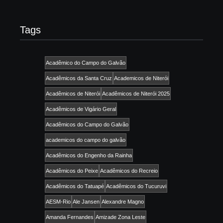
Tags
Acadêmico do Campo do Galvão
Acadêmicos da Santa Cruz
Academicos de Niterói
Acadêmicos de Niterói
Acadêmicos de Niterói 2025
Acadêmicos de Vigário Geral
Acadêmicos do Campo do Galvão
academicos do campo do galvão
Acadêmicos do Engenho da Rainha
Acadêmicos do Peixe
Acadêmicos do Recreio
Acadêmicos do Tatuapé
Acadêmicos do Tucuruvi
AESM-Rio
Ale Jansen
Alexandre Magno
Amanda Fernandes
Amizade Zona Leste