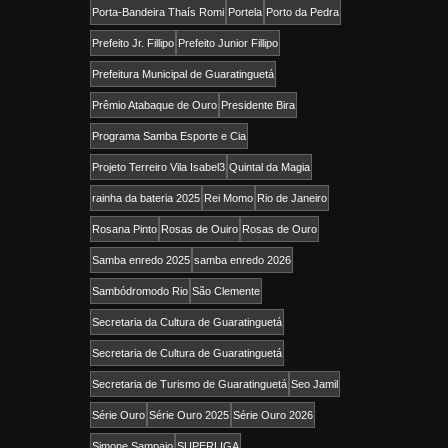
Porta-Bandeira Thaís Romi
Portela
Porto da Pedra
Prefeito Jr. Fillipo
Prefeito Junior Fillipo
Prefeitura Municipal de Guaratinguetá
Prêmio Atabaque de Ouro
Presidente Bira
Programa Samba Esporte e Cia
Projeto Terreiro Vila Isabel3
Quintal da Magia
rainha da bateria 2025
Rei Momo
Rio de Janeiro
Rosana Pinto
Rosas de Ouiro
Rosas de Ouro
Samba enredo 2025
samba enredo 2026
Sambódromodo Rio
São Clemente
Secretaria da Cultura de Guaratinguetá
Secretaria de Cultura de Guaratinguetá
Secretaria de Turismo de Guaratinguetá
Seo Jamil
Série Ouro
Série Ouro 2025
Série Ouro 2026
Simone Sampaio
SUPERLIGA