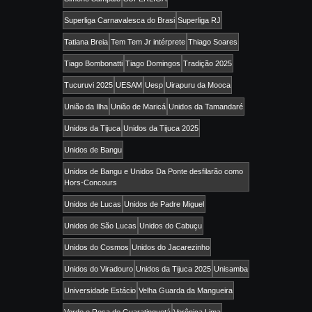
Superliga Carnavalesca do Brasi
Superliga RJ
Tatiana Breia
Tem Tem Jr intérprete
Thiago Soares
Tiago Bombonatti
Tiago Domingos
Tradição 2025
Tucuruvi 2025
UESAM
Uesp
Uirapuru da Mooca
União da Ilha
União de Maricá
Unidos da Tamandaré
Unidos da Tijuca
Unidos da Tijuca 2025
Unidos de Bangu
Unidos de Bangu e Unidos Da Ponte desfilarão como
Hors-Concours
Unidos de Lucas
Unidos de Padre Miguel
Unidos de São Lucas
Unidos do Cabuçu
Unidos do Cosmos
Unidos do Jacarezinho
Unidos do Viradouro
Unidos da Tijuca 2025
Unisamba
Universidade Estácio
Velha Guarda da Mangueira
Verde e Rosa de Guaratinguetá
Verônica Lima