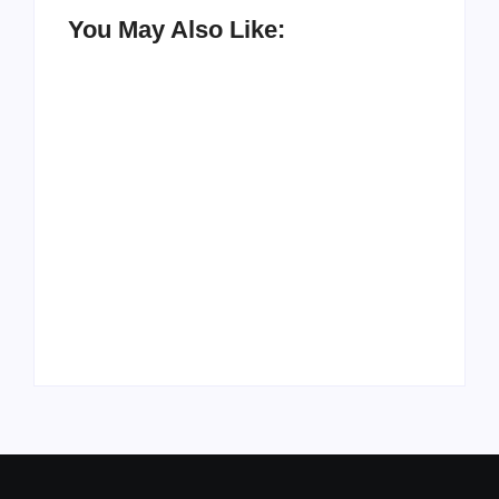
You May Also Like:
UESP realiza sorteio
do Carnaval 2027
Agenda do Samba:
neste domingo, 7/6,
Guará e Região –
no encerramento do
Confira os eventos!
CONAISAMBA
By
Admin
By
Admin