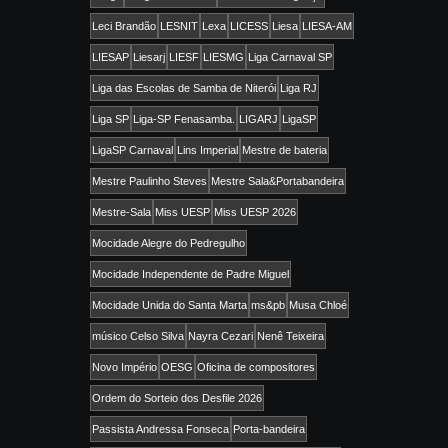
Leci Brandão
LESNIT
Lexa
LICESS
Liesa
LIESA-AM
LIESAP
Liesarj
LIESF
LIESMG
Liga Carnaval SP
Liga das Escolas de Samba de Niterói
Liga RJ
Liga SP
Liga-SP Fenasamba.
LIGARJ
LigaSP
LigaSP Carnaval
Lins Imperial
Mestre de bateria
Mestre Paulinho Steves
Mestre Sala&Portabandeira
Mestre-Sala
Miss UESP
Miss UESP 2026
Mocidade Alegre do Pedregulho
Mocidade Independente de Padre Miguel
Mocidade Unida do Santa Marta
ms&pb
Musa Chloé
músico Celso Silva
Nayra Cezari
Nenê Teixeira
Novo Império
OESG
Oficina de compositores
Ordem do Sorteio dos Desfile 2026
Passista Andressa Fonseca
Porta-bandeira