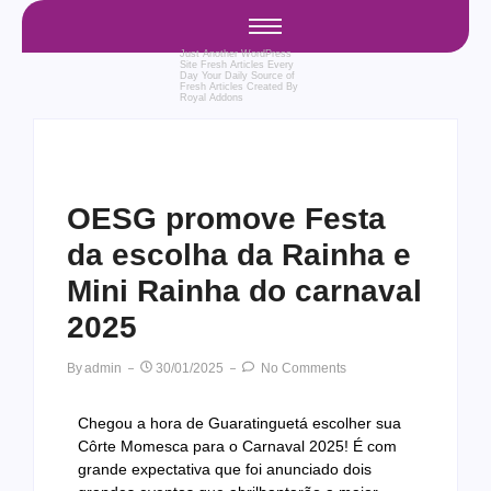
Just Another WordPress
Site
Fresh Articles Every
Day
Your Daily Source of
Fresh Articles
Created By
Royal Addons
OESG promove Festa
da escolha da Rainha e
Mini Rainha do carnaval
2025
By
Admin
30/01/2025
No Comments
Chegou a hora de Guaratinguetá escolher sua
Côrte Momesca para o Carnaval 2025! É com
grande expectativa que foi anunciado dois