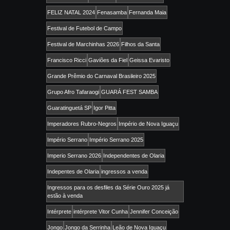
FELIZ NATAL 2024
Fenasamba
Fernanda Maia
Festival de Futebol de Campo
Festival de Marchinhas 2026
Filhos da Santa
Francisco Ricci
Gaviões da Fiel
Geissa Evaristo
Grande Prêmio do Carnaval Brasileiro 2025
Grupo Afro Tafaraogi
GUARÁ FEST SAMBA
Guaratinguetá SP
Igor Pitta
Imperadores Rubro-Negros
Império de Nova Iguaçu
Império Serrano
Império Serrano 2025
Imperio Serrano 2026
Independentes de Olaria
Indepentes de Olaria
ingressos a venda
Ingressos para os desfiles da Série Ouro 2025 já
estão à venda
Intérprete
intérprete Vitor Cunha
Jennifer Conceição
Jongo
Jongo da Serrinha
Leão de Nova Iguaçu