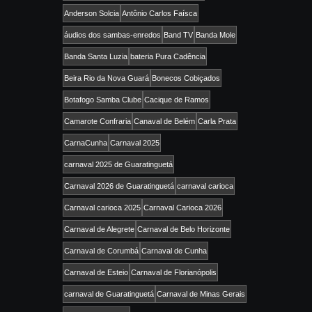
Anderson Solcia
Antônio Carlos Faísca
áudios dos sambas-enredos
Band TV
Banda Mole
Banda Santa Luzia
bateria Pura Cadência
Beira Rio da Nova Guará
Bonecos Cobiçados
Botafogo Samba Clube
Cacique de Ramos
Camarote Confraria
Canaval de Belém
Carla Prata
CarnaCunha
Carnaval 2025
carnaval 2025 de Guaratinguetá
Carnaval 2026 de Guaratinguetá
carnaval carioca
Carnaval carioca 2025
Carnaval Carioca 2026
Carnaval de Alegrete
Carnaval de Belo Horizonte
Carnaval de Corumbá
Carnaval de Cunha
Carnaval de Esteio
Carnaval de Florianópolis
carnaval de Guaratinguetá
Carnaval de Minas Gerais