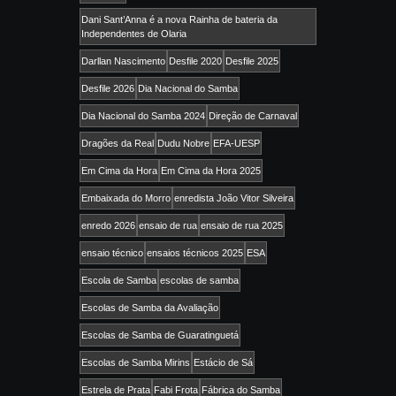
Dani Sant’Anna é a nova Rainha de bateria da
Independentes de Olaria
Darllan Nascimento
Desfile 2020
Desfile 2025
Desfile 2026
Dia Nacional do Samba
Dia Nacional do Samba 2024
Direção de Carnaval
Dragões da Real
Dudu Nobre
EFA-UESP
Em Cima da Hora
Em Cima da Hora 2025
Embaixada do Morro
enredista João Vitor Silveira
enredo 2026
ensaio de rua
ensaio de rua 2025
ensaio técnico
ensaios técnicos 2025
ESA
Escola de Samba
escolas de samba
Escolas de Samba da Avaliação
Escolas de Samba de Guaratinguetá
Escolas de Samba Mirins
Estácio de Sá
Estrela de Prata
Fabi Frota
Fábrica do Samba