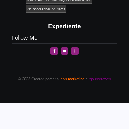
Vila Isabel
Xande de Pilares
Expediente
Follow Me
© 2023 Created parceria
leon marketing
e
rgsuporteweb