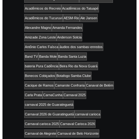
Acadêmicos do Recreio
Acadêmicos do Tatuapé
Acadêmicos do Tucuruvi
AESM-Rio
Ale Jansen
Alexandre Magno
Amanda Fernandes
Amizade Zona Leste
Anderson Solcia
Antônio Carlos Faísca
áudios dos sambas-enredos
Band TV
Banda Mole
Banda Santa Luzia
bateria Pura Cadência
Beira Rio da Nova Guará
Bonecos Cobiçados
Botafogo Samba Clube
Cacique de Ramos
Camarote Confraria
Canaval de Belém
Carla Prata
CarnaCunha
Carnaval 2025
carnaval 2025 de Guaratinguetá
Carnaval 2026 de Guaratinguetá
carnaval carioca
Carnaval carioca 2025
Carnaval Carioca 2026
Carnaval de Alegrete
Carnaval de Belo Horizonte