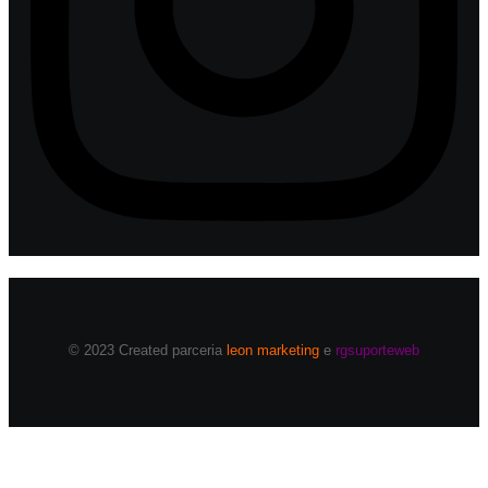
© 2023 Created parceria
leon marketing
e
rgsuporteweb