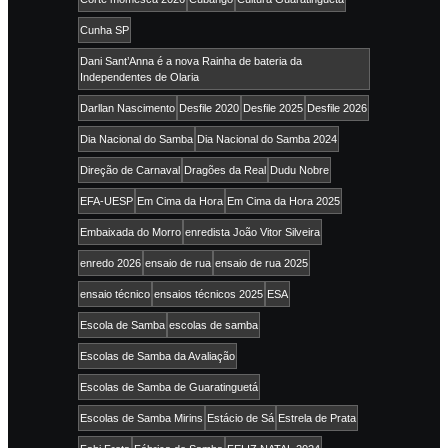
Cunha SP
Dani Sant’Anna é a nova Rainha de bateria da
Independentes de Olaria
Darllan Nascimento
Desfile 2020
Desfile 2025
Desfile 2026
Dia Nacional do Samba
Dia Nacional do Samba 2024
Direção de Carnaval
Dragões da Real
Dudu Nobre
EFA-UESP
Em Cima da Hora
Em Cima da Hora 2025
Embaixada do Morro
enredista João Vitor Silveira
enredo 2026
ensaio de rua
ensaio de rua 2025
ensaio técnico
ensaios técnicos 2025
ESA
Escola de Samba
escolas de samba
Escolas de Samba da Avaliação
Escolas de Samba de Guaratinguetá
Escolas de Samba Mirins
Estácio de Sá
Estrela de Prata