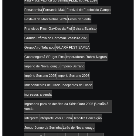
Fabi Frota
Fábrica do Samba
FELIZ NATAL 2024
Fenasamba
Fernanda Maia
Festival de Futebol de Campo
Festival de Marchinhas 2026
Filhos da Santa
Francisco Ricci
Gaviões da Fiel
Geissa Evaristo
Grande Prêmio do Carnaval Brasileiro 2025
Grupo Afro Tafaraogi
GUARÁ FEST SAMBA
Guaratinguetá SP
Igor Pitta
Imperadores Rubro-Negros
Império de Nova Iguaçu
Império Serrano
Império Serrano 2025
Imperio Serrano 2026
Independentes de Olaria
Indepentes de Olaria
ingressos a venda
Ingressos para os desfiles da Série Ouro 2025 já estão à
venda
Intérprete
intérprete Vitor Cunha
Jennifer Conceição
Jongo
Jongo da Serrinha
Leão de Nova Iguaçu