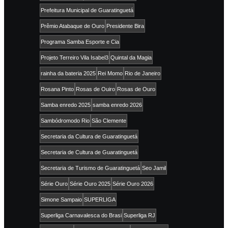
Prefeitura Municipal de Guaratinguetá
Prêmio Atabaque de Ouro
Presidente Bira
Programa Samba Esporte e Cia
Projeto Terreiro Vila Isabel3
Quintal da Magia
rainha da bateria 2025
Rei Momo
Rio de Janeiro
Rosana Pinto
Rosas de Ouiro
Rosas de Ouro
Samba enredo 2025
samba enredo 2026
Sambódromodo Rio
São Clemente
Secretaria da Cultura de Guaratinguetá
Secretaria de Cultura de Guaratinguetá
Secretaria de Turismo de Guaratinguetá
Seo Jamil
Série Ouro
Série Ouro 2025
Série Ouro 2026
Simone Sampaio
SUPERLIGA
Superliga Carnavalesca do Brasi
Superliga RJ