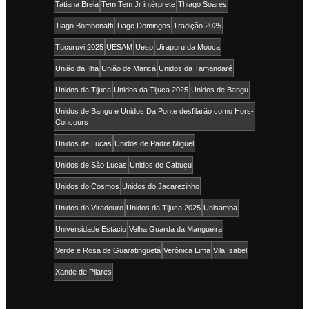
Tatiana Breia
Tem Tem Jr intérprete
Thiago Soares
Tiago Bombonatti
Tiago Domingos
Tradição 2025
Tucuruvi 2025
UESAM
Uesp
Uirapuru da Mooca
União da Ilha
União de Maricá
Unidos da Tamandaré
Unidos da Tijuca
Unidos da Tijuca 2025
Unidos de Bangu
Unidos de Bangu e Unidos Da Ponte desfilarão como Hors-
Concours
Unidos de Lucas
Unidos de Padre Miguel
Unidos de São Lucas
Unidos do Cabuçu
Unidos do Cosmos
Unidos do Jacarezinho
Unidos do Viradouro
Unidos da Tijuca 2025
Unisamba
Universidade Estácio
Velha Guarda da Mangueira
Verde e Rosa de Guaratinguetá
Verônica Lima
Vila Isabel
Xande de Pilares