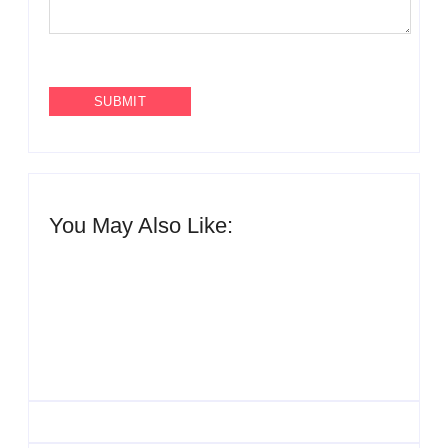
You May Also Like:
UESP realiza sorteio
do Carnaval 2027
Agenda do Samba:
neste domingo, 7/6, no
Guará e Região –
encerramento do