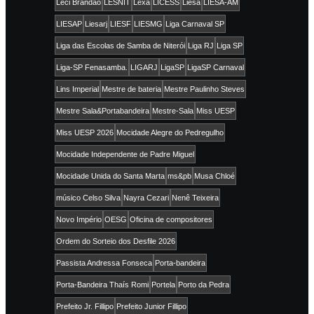
Leci Brandão
LESNIT
Lexa
LICESS
Liesa
LIESA-AM
LIESAP
Liesarj
LIESF
LIESMG
Liga Carnaval SP
Liga das Escolas de Samba de Niterói
Liga RJ
Liga SP
Liga-SP Fenasamba.
LIGARJ
LigaSP
LigaSP Carnaval
Lins Imperial
Mestre de bateria
Mestre Paulinho Steves
Mestre Sala&Portabandeira
Mestre-Sala
Miss UESP
Miss UESP 2026
Mocidade Alegre do Pedregulho
Mocidade Independente de Padre Miguel
Mocidade Unida do Santa Marta
ms&pb
Musa Chloé
músico Celso Silva
Nayra Cezari
Nenê Teixeira
Novo Império
OESG
Oficina de compositores
Ordem do Sorteio dos Desfile 2026
Passista Andressa Fonseca
Porta-bandeira
Porta-Bandeira Thaís Romi
Portela
Porto da Pedra
Prefeito Jr. Fillipo
Prefeito Junior Fillipo