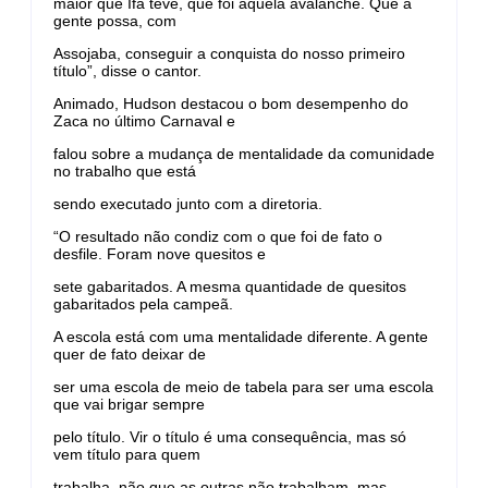
maior que Ifá teve, que foi aquela avalanche. Que a
gente possa, com
Assojaba, conseguir a conquista do nosso primeiro
título”, disse o cantor.
Animado, Hudson destacou o bom desempenho do
Zaca no último Carnaval e
falou sobre a mudança de mentalidade da comunidade
no trabalho que está
sendo executado junto com a diretoria.
“O resultado não condiz com o que foi de fato o
desfile. Foram nove quesitos e
sete gabaritados. A mesma quantidade de quesitos
gabaritados pela campeã.
A escola está com uma mentalidade diferente. A gente
quer de fato deixar de
ser uma escola de meio de tabela para ser uma escola
que vai brigar sempre
pelo título. Vir o título é uma consequência, mas só
vem título para quem
trabalha, não que as outras não trabalham, mas