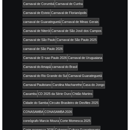
Carnaval de Corumbá
Carnaval de Cunha
Carnaval de Esteio
Carnaval de Florianópolis
carnaval de Guaratinguetá
Carnaval de Minas Gerais
Carnaval de Niterói
Carnaval de São José dos Campos
Carnaval de São Paulo
Carnaval de São Paulo 2025
carnaval de São Paulo 2026
Carnaval de S~sao Paulo 2026
Carnaval de Uruguaiana
Carnaval do Amapá
carnaval do Brasil
Carnaval do Rio Grande do Sul
Carnaval Guaratinguetá
Carnaval Paulistano
Carolina Macharethe
Casa do Jongo
Caxambu
CD 2025 da Série Ouro
Chitão Martins
Cidade do Samba
Circuito Brasileiro de Desfiles 2025
CONASAMBA
CONASAMBA 2026
coreógrafo Marcio Moura
Corte Momesca 2025
Corte momesca 2026
Cubango
Cultura Guaratingueta