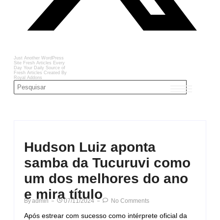
Just Another WordPress
Site
Fresh Articles Every
Day
Your Daily Source of
Fresh Articles
Created By
Royal Addons
Hudson Luiz aponta
samba da Tucuruvi como
um dos melhores do ano
e mira título
By
Admin
07/11/2024
No Comments
Após estrear com sucesso como intérprete oficial da