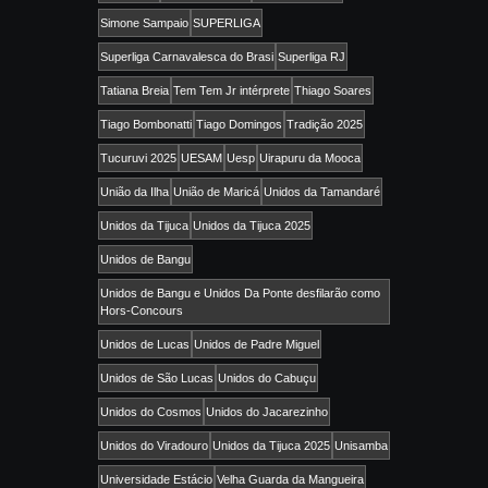
Simone Sampaio
SUPERLIGA
Superliga Carnavalesca do Brasi
Superliga RJ
Tatiana Breia
Tem Tem Jr intérprete
Thiago Soares
Tiago Bombonatti
Tiago Domingos
Tradição 2025
Tucuruvi 2025
UESAM
Uesp
Uirapuru da Mooca
União da Ilha
União de Maricá
Unidos da Tamandaré
Unidos da Tijuca
Unidos da Tijuca 2025
Unidos de Bangu
Unidos de Bangu e Unidos Da Ponte desfilarão como
Hors-Concours
Unidos de Lucas
Unidos de Padre Miguel
Unidos de São Lucas
Unidos do Cabuçu
Unidos do Cosmos
Unidos do Jacarezinho
Unidos do Viradouro
Unidos da Tijuca 2025
Unisamba
Universidade Estácio
Velha Guarda da Mangueira