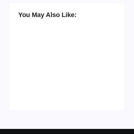
You May Also Like:
UESP realiza sorteio
do Carnaval 2027
Agenda do Samba:
neste domingo, 7/6,
Guará e Região –
no encerramento do
Confira os eventos!
CONAISAMBA
By
Admin
By
Admin