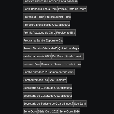
Passista Andressa Fonseca
Porta-bandeira
Porta-Bandeira Thaís Romi
Portela
Porto da Pedra
Prefeito Jr. Fillipo
Prefeito Junior Fillipo
Prefeitura Municipal de Guaratinguetá
Prêmio Atabaque de Ouro
Presidente Bira
Programa Samba Esporte e Cia
Projeto Terreiro Vila Isabel3
Quintal da Magia
rainha da bateria 2025
Rei Momo
Rio de Janeiro
Rosana Pinto
Rosas de Ouiro
Rosas de Ouro
Samba enredo 2025
samba enredo 2026
Sambódromodo Rio
São Clemente
Secretaria da Cultura de Guaratinguetá
Secretaria de Cultura de Guaratinguetá
Secretaria de Turismo de Guaratinguetá
Seo Jamil
Série Ouro
Série Ouro 2025
Série Ouro 2026