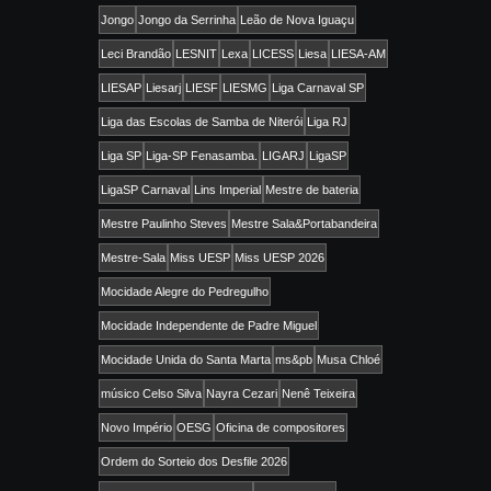
Jongo
Jongo da Serrinha
Leão de Nova Iguaçu
Leci Brandão
LESNIT
Lexa
LICESS
Liesa
LIESA-AM
LIESAP
Liesarj
LIESF
LIESMG
Liga Carnaval SP
Liga das Escolas de Samba de Niterói
Liga RJ
Liga SP
Liga-SP Fenasamba.
LIGARJ
LigaSP
LigaSP Carnaval
Lins Imperial
Mestre de bateria
Mestre Paulinho Steves
Mestre Sala&Portabandeira
Mestre-Sala
Miss UESP
Miss UESP 2026
Mocidade Alegre do Pedregulho
Mocidade Independente de Padre Miguel
Mocidade Unida do Santa Marta
ms&pb
Musa Chloé
músico Celso Silva
Nayra Cezari
Nenê Teixeira
Novo Império
OESG
Oficina de compositores
Ordem do Sorteio dos Desfile 2026