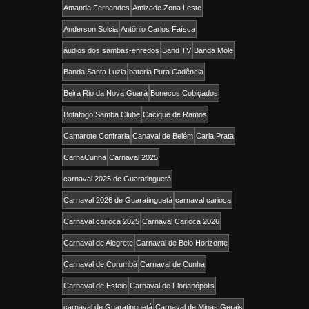
Amanda Fernandes
Amizade Zona Leste
Anderson Solcia
Antônio Carlos Faísca
áudios dos sambas-enredos
Band TV
Banda Mole
Banda Santa Luzia
bateria Pura Cadência
Beira Rio da Nova Guará
Bonecos Cobiçados
Botafogo Samba Clube
Cacique de Ramos
Camarote Confraria
Canaval de Belém
Carla Prata
CarnaCunha
Carnaval 2025
carnaval 2025 de Guaratinguetá
Carnaval 2026 de Guaratinguetá
carnaval carioca
Carnaval carioca 2025
Carnaval Carioca 2026
Carnaval de Alegrete
Carnaval de Belo Horizonte
Carnaval de Corumbá
Carnaval de Cunha
Carnaval de Esteio
Carnaval de Florianópolis
carnaval de Guaratinguetá
Carnaval de Minas Gerais