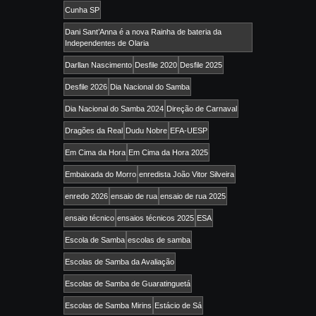
Cunha SP
Dani Sant’Anna é a nova Rainha de bateria da
Independentes de Olaria
Darllan Nascimento
Desfile 2020
Desfile 2025
Desfile 2026
Dia Nacional do Samba
Dia Nacional do Samba 2024
Direção de Carnaval
Dragões da Real
Dudu Nobre
EFA-UESP
Em Cima da Hora
Em Cima da Hora 2025
Embaixada do Morro
enredista João Vitor Silveira
enredo 2026
ensaio de rua
ensaio de rua 2025
ensaio técnico
ensaios técnicos 2025
ESA
Escola de Samba
escolas de samba
Escolas de Samba da Avaliação
Escolas de Samba de Guaratinguetá
Escolas de Samba Mirins
Estácio de Sá