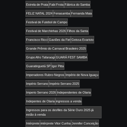
Estrela de Prata
Fabi Frota
Fábrica do Samba
FELIZ NATAL 2024
Fenasamba
Fernanda Maia
Festival de Futebol de Campo
Festival de Marchinhas 2026
Filhos da Santa
Francisco Ricci
Gaviões da Fiel
Geissa Evaristo
Grande Prêmio do Carnaval Brasileiro 2025
Grupo Afro Tafaraogi
GUARÁ FEST SAMBA
Guaratinguetá SP
Igor Pitta
Imperadores Rubro-Negros
Império de Nova Iguaçu
Império Serrano
Império Serrano 2025
Imperio Serrano 2026
Independentes de Olaria
Indepentes de Olaria
ingressos a venda
Ingressos para os desfiles da Série Ouro 2025 já
estão à venda
Intérprete
intérprete Vitor Cunha
Jennifer Conceição