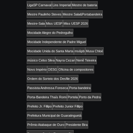
LigaSP Carnaval
Lins Imperial
Mestre de bateria
Mestre Paulinho Steves
Mestre Sala&Portabandeira
Mestre-Sala
Miss UESP
Miss UESP 2026
Mocidade Alegre do Pedregulho
Mocidade Independente de Padre Miguel
Mocidade Unida do Santa Marta
ms&pb
Musa Chloé
músico Celso Silva
Nayra Cezari
Nenê Teixeira
Novo Império
OESG
Oficina de compositores
Ordem do Sorteio dos Desfile 2026
Passista Andressa Fonseca
Porta-bandeira
Porta-Bandeira Thaís Romi
Portela
Porto da Pedra
Prefeito Jr. Fillipo
Prefeito Junior Fillipo
Prefeitura Municipal de Guaratinguetá
Prêmio Atabaque de Ouro
Presidente Bira