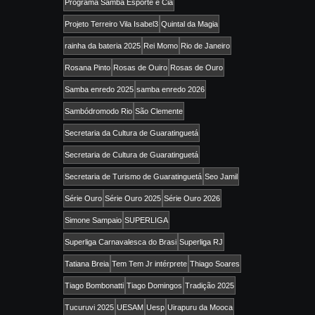
Programa Samba Esporte e Cia
Projeto Terreiro Vila Isabel3
Quintal da Magia
rainha da bateria 2025
Rei Momo
Rio de Janeiro
Rosana Pinto
Rosas de Ouiro
Rosas de Ouro
Samba enredo 2025
samba enredo 2026
Sambódromodo Rio
São Clemente
Secretaria da Cultura de Guaratinguetá
Secretaria de Cultura de Guaratinguetá
Secretaria de Turismo de Guaratinguetá
Seo Jamil
Série Ouro
Série Ouro 2025
Série Ouro 2026
Simone Sampaio
SUPERLIGA
Superliga Carnavalesca do Brasi
Superliga RJ
Tatiana Breia
Tem Tem Jr intérprete
Thiago Soares
Tiago Bombonatti
Tiago Domingos
Tradição 2025
Tucuruvi 2025
UESAM
Uesp
Uirapuru da Mooca