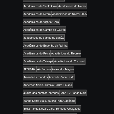
Acadêmicos da Santa Cruz
Academicos de Niterói
Acadêmicos de Niterói
Acadêmicos de Niterói 2025
Acadêmicos de Vigário Geral
Acadêmicos do Campo do Galvão
academicos do campo do galvão
Acadêmicos do Engenho da Rainha
Acadêmicos do Peixe
Acadêmicos do Recreio
Acadêmicos do Tatuapé
Acadêmicos do Tucuruvi
AESM-Rio
Ale Jansen
Alexandre Magno
Amanda Fernandes
Amizade Zona Leste
Anderson Solcia
Antônio Carlos Faísca
áudios dos sambas-enredos
Band TV
Banda Mole
Banda Santa Luzia
bateria Pura Cadência
Beira Rio da Nova Guará
Bonecos Cobiçados