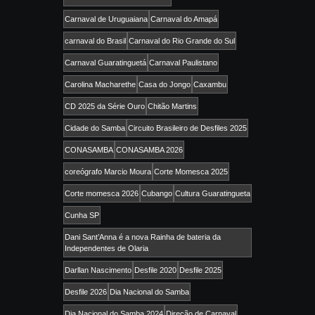
Carnaval de Uruguaiana
Carnaval do Amapá
carnaval do Brasil
Carnaval do Rio Grande do Sul
Carnaval Guaratinguetá
Carnaval Paulistano
Carolina Macharethe
Casa do Jongo
Caxambu
CD 2025 da Série Ouro
Chitão Martins
Cidade do Samba
Circuito Brasileiro de Desfiles 2025
CONASAMBA
CONASAMBA 2026
coreógrafo Marcio Moura
Corte Momesca 2025
Corte momesca 2026
Cubango
Cultura Guaratingueta
Cunha SP
Dani Sant’Anna é a nova Rainha de bateria da
Independentes de Olaria
Darllan Nascimento
Desfile 2020
Desfile 2025
Desfile 2026
Dia Nacional do Samba
Dia Nacional do Samba 2024
Direção de Carnaval