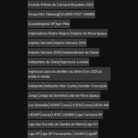
Grande Prêmio do Carnaval Brasileiro 2025
Grupo Afro Tafaraogi
GUARÁ FEST SAMBA
Guaratinguetá SP
Igor Pitta
Imperadores Rubro-Negros
Império de Nova Iguaçu
Império Serrano
Império Serrano 2025
Imperio Serrano 2026
Independentes de Olaria
Indepentes de Olaria
ingressos a venda
Ingressos para os desfiles da Série Ouro 2025 já
estão à venda
Intérprete
intérprete Vitor Cunha
Jennifer Conceição
Jongo
Jongo da Serrinha
Leão de Nova Iguaçu
Leci Brandão
LESNIT
Lexa
LICESS
Liesa
LIESA-AM
LIESAP
Liesarj
LIESF
LIESMG
Liga Carnaval SP
Liga das Escolas de Samba de Niterói
Liga RJ
Liga SP
Liga-SP Fenasamba.
LIGARJ
LigaSP