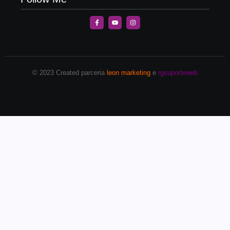
© 2023 Created parceria
leon marketing
e
rgsuporteweb