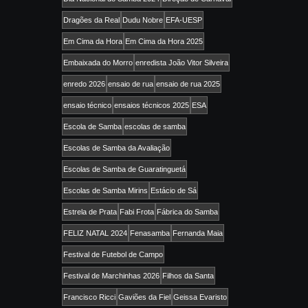
Dragões da Real
Dudu Nobre
EFA-UESP
Em Cima da Hora
Em Cima da Hora 2025
Embaixada do Morro
enredista João Vitor Silveira
enredo 2026
ensaio de rua
ensaio de rua 2025
ensaio técnico
ensaios técnicos 2025
ESA
Escola de Samba
escolas de samba
Escolas de Samba da Avaliação
Escolas de Samba de Guaratinguetá
Escolas de Samba Mirins
Estácio de Sá
Estrela de Prata
Fabi Frota
Fábrica do Samba
FELIZ NATAL 2024
Fenasamba
Fernanda Maia
Festival de Futebol de Campo
Festival de Marchinhas 2026
Filhos da Santa
Francisco Ricci
Gaviões da Fiel
Geissa Evaristo